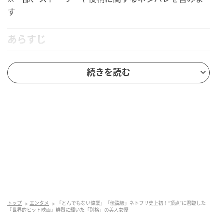
す
あらすじ
続きを読む
トップ
エンタメ
「とんでもない偉業」「伝説級」ネトフリ史上初！“頂点”に君臨した
『世界的ヒット映画』鮮烈に輝いた「別格」の美人女優