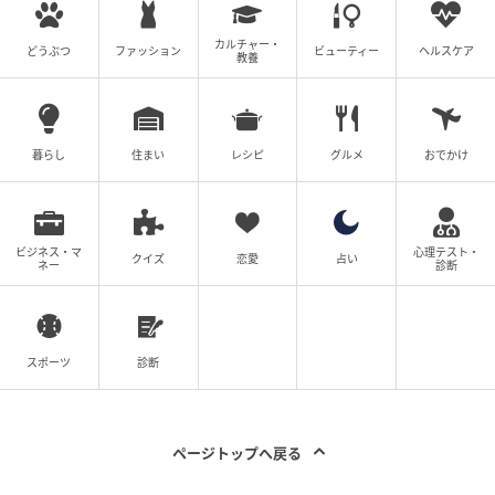
桐谷美玲
さん、
山本美月
さん、
キムラ緑子
さん、
真矢
カルチャー・
ミキ
さん、
佐藤二朗
さんらも出演しています。個性豊
どうぶつ
ファッション
ビューティー
ヘルスケア
教養
かな俳優陣が童話の登場人物を演じることで、ファン
タジー・ミステリー・コメディが溶け合った唯一無二
の作品世界が生み出されています。
暮らし
住まい
レシピ
グルメ
おでかけ
SNSでも、橋本環奈さんや新木優子さんをはじめとす
る顔ぶれを評価するコメントが見られます。「橋本環
奈ちゃん別格」「キャストが豪華」との声も見られ、
ビジネス・マ
心理テスト・
クイズ
恋愛
占い
ネー
診断
主役だけでなく脇を固める俳優陣への関心も高いよう
です。また、佐藤二朗さんやムロツヨシさんらの存在
感が印象に残ったとの声も見られます。
スポーツ
診断
こうした反応からは、本作の魅力が世界的な配信実績
だけでなく、出演者たちによって生み出された独創的
な作品世界にもあることがうかがえます。橋本環奈さ
ページトップへ戻る
ん、新木優子さん、岩田剛典さんを中心とした豪華キ