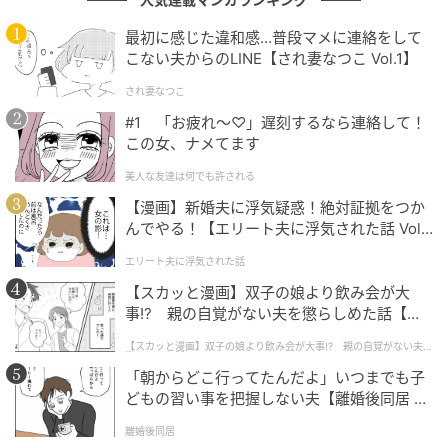
地域で週間映画TOP10入り
を果たしています。日本発
の作品がこれほど広い地域で視聴されたという事実
最初に感じた違和感…普段マメに連絡をして
は、多くの視聴者に驚きを与えました。
こない夫からのLINE【され妻なつこ Vol.1】
され妻なつこ
なかでも注目されたのが、Netflix週間グローバル
#1 「お疲れ〜♡」遅刻するなら連絡して！
Top10（非英語映画）で日本映画として初めて1位を獲
この女、ナメてます
得したことです
。この実績は、日本映画が世界規模で
美人な友達は何でも許される
評価された事例として大きな反響を呼びました。福田
【漫画】新婚夫に浮気疑惑！絶対証拠をつか
雄一監督も、細部までこだわって制作した作品が世界
んでやる！【エリート夫に浮気された話 Vol.
中で視聴されていることへの喜びを語っています。
1】
エリート夫に浮気された話
SNSでも、「とんでもない偉業」「伝説級」など日本
【スカッと漫画】双子の娘より飲み会が大
映画初の週間グローバルTop10（非英語映画）1位とい
事!? 親の自覚がない夫を懲らしめた話【第1
話】
う快挙に驚くコメントが見られます。日本作品が世界
【スカッと漫画】双子の娘より飲み会が大事!? 親の自覚がない夫を
懲らしめた話
でも支持されたことを喜ぶ声や、ミステリーとコメデ
「朝からどこ行ってたんだよ」いつまでも子
ィのバランスを楽しめる点を評価する声も見られま
どもの習い事を把握しない夫【離婚後同居 Vo
す。
l.1】
離婚後同居