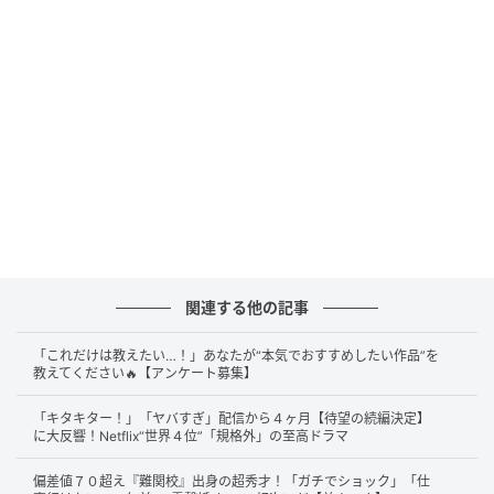
「LINE NEWS AWARDS 2022」表彰式 橋本環奈(C)SANKEI
作品名（配給）：映画『赤ずきん、旅の途中で死体
と出会う。』（Netflix）
公開日：2023年9月14日
出演：橋本環奈（赤ずきん 役）、新木優子（シンデ
レラ 役）、岩田剛典（王子様 役）、夏菜（アンヌ
役）、若月佑美（マルゴー 役）、ムロツヨシ（ポー
ル 役）、桐谷美玲（テクラ 役）、山本美月（カーレ
ン 役）、キムラ緑子（バーバラ 役）、真矢ミキ（イ
ザベラ 役）、佐藤二朗（王様 役）
関連する他の記事
旅の途中、赤ずきん（
橋本環奈
）は、灰だらけの少
「これだけは教えたい…！」あなたが“本気でおすすめしたい作品”を
女・シンデレラ（
新木優子
）と出会います。シンデレ
教えてください🔥【アンケート募集】
ラは王子様（
岩田剛典
）が開く舞踏会へ向かうことに
「キタキター！」「ヤバすぎ」配信から４ヶ月【待望の続編決定】
なりますが、その道中で思わぬ出来事が発生します。2
に大反響！Netflix“世界４位”「規格外」の至高ドラマ
人は死体を隠して城へ向かうものの、やがて事件が発
偏差値７０超え『難関校』出身の超秀才！「ガチでショック」「仕