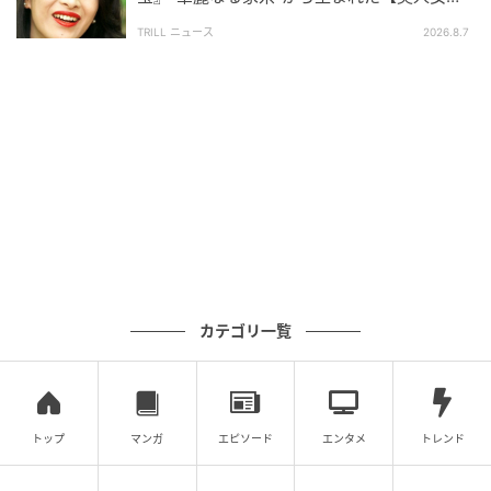
を体現し、ファンタジーとミステリーが交わる独特の
優】
作品世界を形作っています。
TRILL ニュース
2026.8.7
橋本環奈さんが演じる赤ずきん
は、鋭い観察眼と推理
力を持つ主人公です。死体にまつわる謎を解くために
思考をフル回転させながら奔走する人物であると、橋
本環奈さん自身も説明しています。かわいらしい童話
のイメージとは一線を画し、冷静に事件の真相へ迫る
姿が印象的なキャラクターとして描かれています。
一方、
新木優子さんが演じるシンデレラ
は、舞踏会へ
向かう途中で事件に巻き込まれる重要人物です。美し
カテゴリ一覧
さの奥に翳りを漂わせる存在として描かれており、物
語を大きく動かす役割を担っています。また、岩田剛
典さんが演じる王子様は、国中の女性が憧れる存在と
して登場します。
トップ
マンガ
エピソード
エンタメ
トレンド
さらに、
夏菜
さん、
若月佑美
さん、
ムロツヨシ
さん、