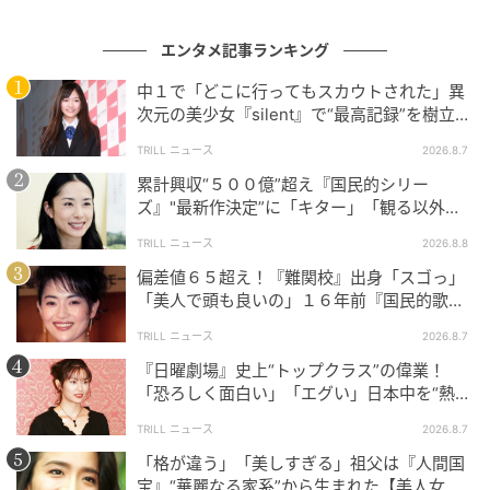
こうした反応からは、本作が単に記録を残した作品と
いうだけでなく、多くの視聴者を楽しませる作品とし
エンタメ記事ランキング
て受け入れられていたことがうかがえます。Netflix日
中１で「どこに行ってもスカウトされた」異
本週間映画TOP10で1位、世界51の国と地域でTOP10
次元の美少女『silent』で“最高記録”を樹立し
入り、そして日本映画初の週間グローバルTop10（非
た「反則級」の【トップ女優】
TRILL ニュース
2026.8.7
英語映画）1位という数字に裏付けられた実績こそが、
累計興収“５００億”超え『国民的シリー
本作が世界中で注目を集めた理由のひとつといえるで
ズ』"最新作決定”に「キター」「観る以外の
しょう。
選択肢ない」邦画史に刻まれる“完成度”
TRILL ニュース
2026.8.8
偏差値６５超え！『難関校』出身「スゴっ」
「美人で頭も良いの」１６年前『国民的歌
作品を彩った豪華キャスト
手』と“電撃婚”した【美人タレント】
TRILL ニュース
2026.8.7
『日曜劇場』史上“トップクラス”の偉業！
『赤ずきん、旅の途中で死体と出会う。』の魅力を語
「恐ろしく面白い」「エグい」日本中を“熱
るうえで欠かせないのが、
豪華キャスト陣の存在
で
狂”させた「別格」の完成度
す。主人公の赤ずきんを演じた橋本環奈さんをはじ
TRILL ニュース
2026.8.7
め、新木優子さん、岩田剛典さんらが童話の登場人物
「格が違う」「美しすぎる」祖父は『人間国
宝』“華麗なる家系”から生まれた【美人女