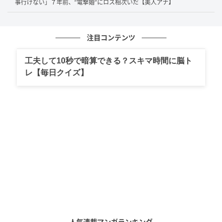
覚。赤ずきんは鋭い観察眼と洞察力を武器に、童話の
事行けない」７年前、“電撃婚”にロス相次いだ【美人アナ】
世界で起きた不可解な事件の真相解明に挑みます。
注目コンテンツ
日本映画初の快挙！世界51の国と地域で
工夫して10秒で暗算できる？スキマ時間に脳ト
TOP10入り
レ【毎日クイズ】
2023年9月14日からNetflixで世界独占配信された映画
『赤ずきん、旅の途中で死体と出会う。』は、童話と
本格ミステリーを融合させた独創的な作品として注目
を集めました。原作は青柳碧人さんによる同名小説
で、福田雄一監督が映像化。本作が特に大きな関心を
集めた理由のひとつは、その世界的な配信実績にある
といえるでしょう。
配信後、本作は
Netflix日本国内の週間映画TOP10で1
位
を獲得しました。国内にとどまらず、
世界51の国と
人気連載マンガランキング