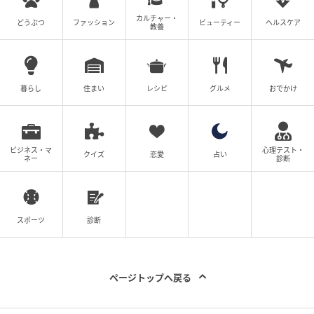
先生方からは「普段見られない子供たちの表情が見ら
カルチャー・
どうぶつ
ファッション
ビューティー
ヘルスケア
教養
れた」「保育のヒントになった」といった声が寄せら
れています。
さらに、プログラムの導入は園の特色づくりや保育士
暮らし
住まい
レシピ
グルメ
おでかけ
のリフレッシュ・研修効果にもつながります。
2026年度の活動拡大に伴い、新たにプログラムを実施
ビジネス・マ
心理テスト・
クイズ
恋愛
占い
するパートナー園を募集しています。
ネー
診断
現役アーティストの指導を通じて、子どもたちの非認
知能力を引き出せるプログラムです。
スポーツ
診断
歌・楽器・身体表現という多角的なアプローチで、園
児一人ひとりの感性と自己肯定感を育みます。
ページトップへ戻る
園のブランディングや保育士の研修機会としても活用