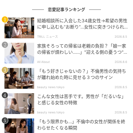
恋愛記事ランキング
結婚相談所に入会した34歳女性→希望の男性
に申し込むも“お断り”…女性に突きつけられた
「高望み」以上の残酷な原因とは？
TRILL ニュース
2026.8.5
家族そろっての帰省は老親の負担？「娘一家
の帰省が煩わしい……」"迎える側の憂うつ"の
正体と対処法
All About
2026.8.6
「もう好きじゃないの？」不倫男性の気持ち
が離れ始めた時に見せる３つのサイン
講師を務めるのは、演劇経験者やプロの音楽家です。
beauty news tokyo
2026.8.5
現役アーティストならではの指導により、日常の保育
こんな女性は苦手です。男性が「だるいな」
と感じる女性の特徴
とは異なる刺激を子どもたちに届けています。
beauty news tokyo
2026.8.5
「もう限界かも…」不倫中の女性が関係を終
わらせたくなる瞬間