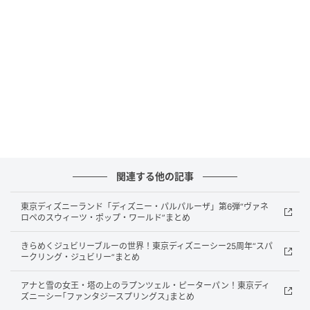
プログラム名：表現教育プログラム
提供：一般社団法人はれる
対象：保育園・幼稚園・認定こども園
内容：歌、楽器、身体表現を通じた表現教育
募集：2026年度パートナー園
はれるは、千葉県柏市を拠点に「表現教育プログラ
ム」を提供しています。
関連する他の記事
歌や楽器演奏、身体表現といった多彩なアプローチ
東京ディズニーランド「ディズニー・パルパルーザ」第6弾“ヴァネ
ロペのスウィーツ・ポップ・ワールド”まとめ
で、子どもたちの豊かな感性と「自分らしくいていい
んだ」という自己肯定感を育んでいます。
きらめくジュビリーブルーの世界！東京ディズニーシー25周年“スパ
ークリング・ジュビリー”まとめ
これまでに千葉県柏市くるみこども園をはじめとする
アナと雪の女王・塔の上のラプンツェル・ピーターパン！東京ディ
多くの園で実施され、園児だけでなく先生方からも好
ズニーシー｢ファンタジースプリングス｣まとめ
評を得ています。