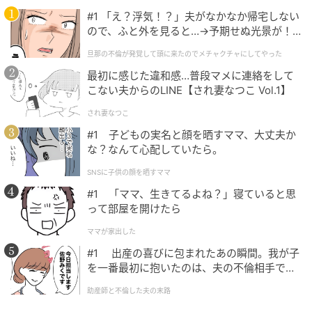
物語をつくる創作活動も取り入れています。
#1 「え？浮気！？」夫がなかなか帰宅しない
ので、ふと外を見ると…→予期せぬ光景が！
答えのない表現活動に取り組むことで、想像力やコミ
｜旦那の不倫が発覚して頭に来たのでメチャ
旦那の不倫が発覚して頭に来たのでメチャクチャにしてやった
クチャにしてやった
ュニケーション能力といった非認知能力が自然と養わ
最初に感じた違和感…普段マメに連絡をして
れます。
こない夫からのLINE【され妻なつこ Vol.1】
され妻なつこ
#1 子どもの実名と顔を晒すママ、大丈夫か
な？なんて心配していたら。
プログラムの特長
SNSに子供の顔を晒すママ
#1 「ママ、生きてるよね？」寝ていると思
って部屋を開けたら
ママが家出した
#1 出産の喜びに包まれたあの瞬間。我が子
を一番最初に抱いたのは、夫の不倫相手でし
た。
助産師と不倫した夫の末路