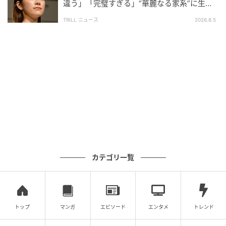
違う」「完璧すぎる」“華麗なる家系”に生ま
れた【規格外の逸材】
TRILL ニュース
2026.8.5
カテゴリ一覧
トップ
マンガ
エピソード
エンタメ
トレンド