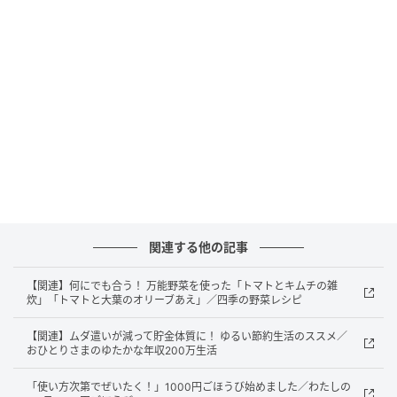
関連する他の記事
【関連】何にでも合う！ 万能野菜を使った「トマトとキムチの雑
炊」「トマトと大葉のオリーブあえ」／四季の野菜レシピ
【関連】ムダ遣いが減って貯金体質に！ ゆるい節約生活のススメ／
おひとりさまのゆたかな年収200万生活
「使い方次第でぜいたく！」1000円ごほうび始めました／わたしの