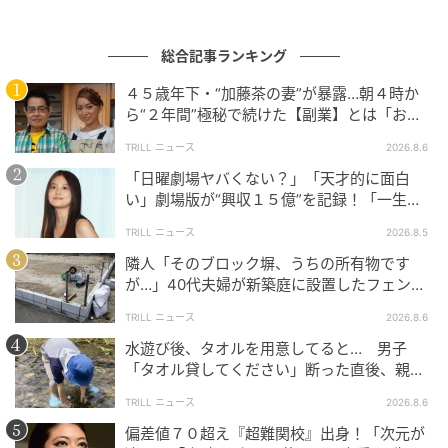
総合記事ランキング
４５歳年下・“加藤茶の妻”が暴露…朝４時か
ら“２年間”極秘で続けた【副業】とは「お金
・このレシピでは電子レンジを使用しています。機種
を稼ぐのって大変」
によって加熱具合に差が生じることがありますので、
TRILL ニュース
2026.8.6
お使いの機種にあわせて様子を見ながら調整してくだ
「日曜劇場ヤバくない？」「天才的に面白
い」劇場版が“興収１５億”を記録！「一生言
さい。
い続ける」放送後も続く“切望の声”
TRILL ニュース
2026.8.5
元記事で読む
隣人「そのブロック塀、うちの所有物です
が…」40代夫婦が新築庭に設置したフェン
次の記事
ス、直後に迫られた"顛末"
TRILL ニュース
2026.8.6
入院中の男性大部屋で大ブーム！ 医者も患者
水遊び後、タオルを用意してると… 男子
も弱いもの／腐女医の医者道！
「タオル貸してください」断った直後、親が
大声で放った一言に絶句
TRILL ニュース
2026.8.6
の記事をもっとみる
偏差値７０超え『超難関校』出身！「次元が