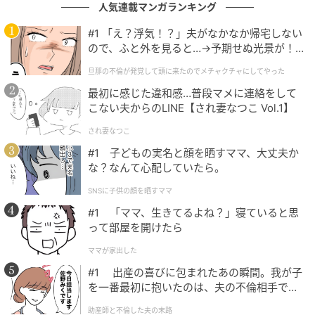
人気連載マンガランキング
#1 「え？浮気！？」夫がなかなか帰宅しない
ので、ふと外を見ると…→予期せぬ光景が！
｜旦那の不倫が発覚して頭に来たのでメチャ
旦那の不倫が発覚して頭に来たのでメチャクチャにしてやった
クチャにしてやった
最初に感じた違和感…普段マメに連絡をして
こない夫からのLINE【され妻なつこ Vol.1】
され妻なつこ
#1 子どもの実名と顔を晒すママ、大丈夫か
な？なんて心配していたら。
SNSに子供の顔を晒すママ
#1 「ママ、生きてるよね？」寝ていると思
って部屋を開けたら
ママが家出した
#1 出産の喜びに包まれたあの瞬間。我が子
を一番最初に抱いたのは、夫の不倫相手でし
た。
助産師と不倫した夫の末路