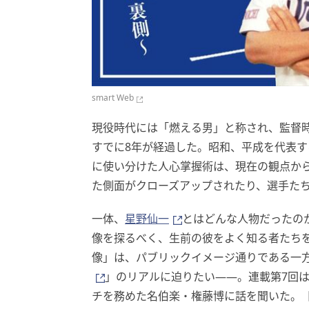
smart Web
現役時代には「燃える男」と称され、監督
すでに8年が経過した。昭和、平成を代表
に使い分けた人心掌握術は、現在の観点か
た側面がクローズアップされたり、選手た
一体、
星野仙一
とはどんな人物だったの
像を探るべく、生前の彼をよく知る者たち
像」は、パブリックイメージ通りである一
」のリアルに迫りたい——。連載第7回
チを務めた名伯楽・権藤博に話を聞いた。【