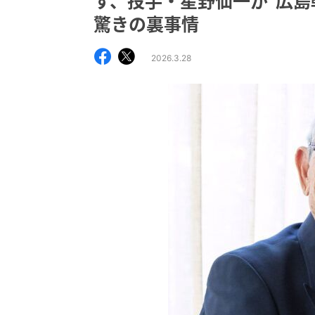
す、投手・星野仙一が“広島
驚きの裏事情
2026.3.28