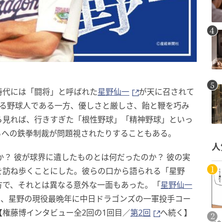
時代には「闘将」と呼ばれた
星野仙一
が天に召されて
する野球人である一方、優しさと厳しさ、飴と鞭を巧み
ら見れば、行きすぎた「根性野球」「精神野球」といっ
ちへの鉄拳制裁が問題視されたりすることもある。
人
か？ 彼が球界に遺したものとは何だったのか？ 彼の実
を訪ね歩くことにした。彼らの口から語られる「星野
方で、それとは異なる意外な一面もあった。「
星野仙一
は、星野の現役最晩年に中日ドラゴンズの一軍投手コー
権藤博インタビュー全2回の1回目／
第2回
へ続く】