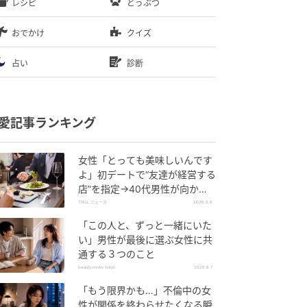
レシピ
どうぶつ
おでかけ
クイズ
占い
診断
愛記事ランキング
女性「とっても美味しいんです
よ」初デートで“友達が経営する
店”を指定→40代男性が向かう
が…待ち受けていた“悲惨な結
TRILL ニュース
2026.8.6
末”
「この人と、ずっと一緒にいた
い」男性が最後に選ぶ女性に共
通する３つのこと
beauty news tokyo
2026.8.7
「もう限界かも…」不倫中の女
性が関係を終わらせたくなる瞬