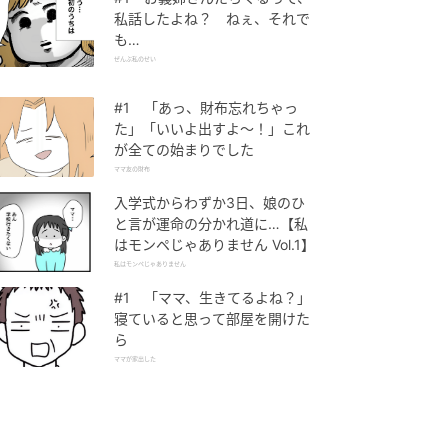
私話したよね？ ねぇ、それで
も…
ぜんぶ私のせい
#1 「あっ、財布忘れちゃっ
た」「いいよ出すよ〜！」これ
が全ての始まりでした
ママ友の財布
入学式からわずか3日、娘のひ
と言が運命の分かれ道に…【私
はモンペじゃありません Vol.1】
私はモンペじゃありません
#1 「ママ、生きてるよね？」
寝ていると思って部屋を開けた
ら
ママが家出した