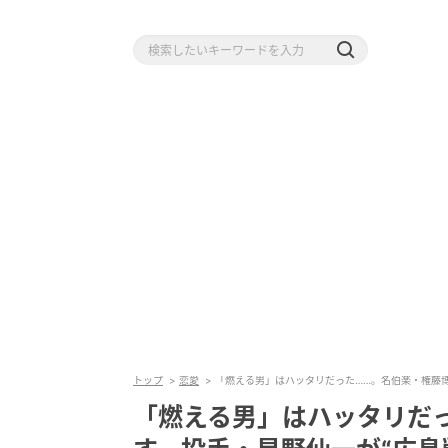
トップ
恋愛
「燃える男」はハッタリだった……。名伯楽・権藤博
「燃える男」はハッタリだ