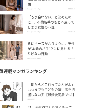
間
beauty news tokyo
2026.8.6
「もう会わない」と決めたの
に…。不倫相手のもとへ戻って
しまう女性の心理
beauty news tokyo
2026.8.7
急にペースが合うように。男性
が“本命の相手”だけに見せるさ
りげない行動
beauty news tokyo
2026.8.7
気連載マンガランキング
「朝からどこ行ってたんだよ」
いつまでも子どもの習い事を把
握しない夫【離婚後同居 Vol.1】
離婚後同居
#1 お義姉さんたちくるって、