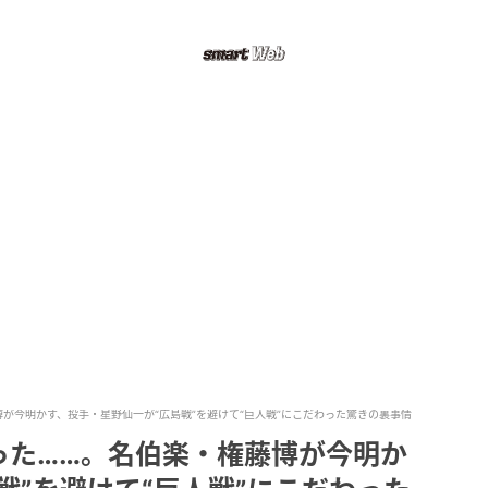
が今明かす、投手・星野仙一が“広島戦”を避けて“巨人戦”にこだわった驚きの裏事情
った……。名伯楽・権藤博が今明か