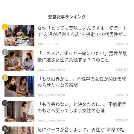
恋愛記事ランキング
女性「とっても美味しいんですよ」初デート
で“友達が経営する店”を指定→40代男性が向
出典：select.mamastar.jp
かうが…待ち受けていた“悲惨な結末”
TRILL ニュース
2026.8.6
「この人と、ずっと一緒にいたい」男性が最
後に選ぶ女性に共通する３つのこと
beauty news tokyo
2026.8.7
「もう限界かも…」不倫中の女性が関係を終
わらせたくなる瞬間
beauty news tokyo
2026.8.6
「もう会わない」と決めたのに…。不倫相手
のもとへ戻ってしまう女性の心理
出典：select.mamastar.jp
beauty news tokyo
2026.8.7
職場の人間関係に疲れて仕事を辞めた私。働かない生
急にペースが合うように。男性が“本命の相
活を覚えてしまったら、もう新しい職を探す気になれ