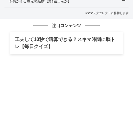
予感がする義兄の結婚【第1話まんが】
※ママスタセレクトに移動します
注目コンテンツ
工夫して10秒で暗算できる？スキマ時間に脳ト
出典：select.mamastar.jp
レ【毎日クイズ】
出典：select.mamastar.jp