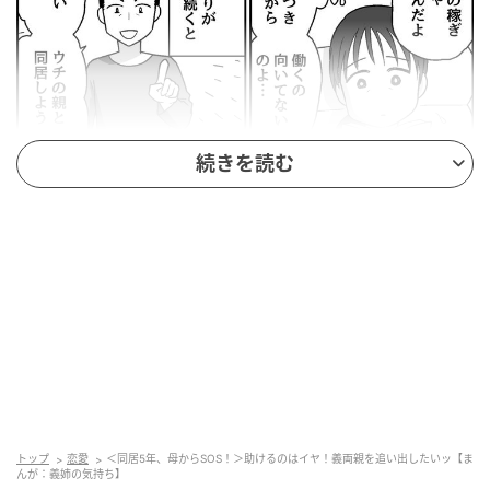
続きを読む
出典：select.mamastar.jp
出典：select.mamastar.jp
トップ
恋愛
＜同居5年、母からSOS！＞助けるのはイヤ！義両親を追い出したいッ【ま
んが：義姉の気持ち】