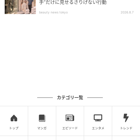
手”だけに見せるさりげない行動
ませんでした。そして義両親との同居を受け入れ、5年
beauty news tokyo
2026.8.7
ほどが過ぎたのです。
しかし義父が病気で退職することになり、状況は一
変。しかも義両親は私たちに「これからは助けてく
れ」などと言い出したのです。助けてくれない義両親
なんて、ただただ邪魔なだけ。そこで私は、「義両親
に出ていってもらえばいい」と思いついたのです。
どうせこの家は相続でタイチのものになるはず。義両
親亡きあとの暮らしが少し早く来たと思えばいいので
す。私がそう訴えると、タイチも「わかったよ……」と
首を縦に振ってくれたのでした。
カテゴリ一覧
※この漫画はママスタに寄せられた体験談やご意見を
元に作成しています。
元記事で読む
トップ
マンガ
エピソード
エンタメ
トレンド