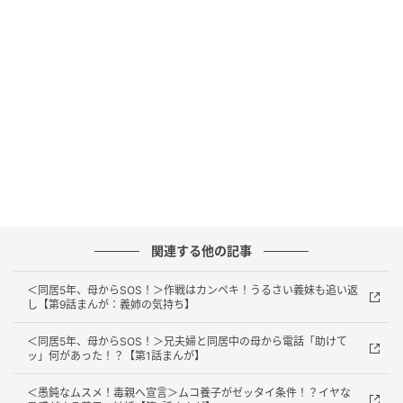
私はタイチの提案に乗り、義実家での同居生活をスタ
ートしました。義父は日中仕事だし、義母もパートや
付き合いでよく出かけます。誰もいない家でゆっくり
過ごせるから、多少のことは我慢できました。しかし
ある日、事態は一変します。
関連する他の記事
＜同居5年、母からSOS！＞作戦はカンペキ！うるさい義妹も追い返
し【第9話まんが：義姉の気持ち】
出典：select.mamastar.jp
＜同居5年、母からSOS！＞兄夫婦と同居中の母から電話「助けて
ッ」何があった！？【第1話まんが】
＜愚鈍なムスメ！毒親へ宣言＞ムコ養子がゼッタイ条件！？イヤな