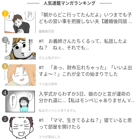
人気連載マンガランキング
「朝からどこ行ってたんだよ」いつまでも子
どもの習い事を把握しない夫【離婚後同居 Vo
l.1】
離婚後同居
#1 お義姉さんたちくるって、私話したよ
ね？ ねぇ、それでも…
出典：select.mamastar.jp
ぜんぶ私のせい
#1 「あっ、財布忘れちゃった」「いいよ出
義父がこんなに早く退職するなんて、話が違います。
すよ〜！」これが全ての始まりでした
日中ずっと家にいられることを考えただけで私は息が
ママ友の財布
詰まりそうでした。かといって私たちがこの家を出れ
入学式からわずか3日、娘のひと言が運命の
ば家賃がかかってしまいます。そうだ、義両親に出て
分かれ道に…【私はモンペじゃありません Vo
いってもらえばいいんだ……！
l.1】
私はモンペじゃありません
#1 「ママ、生きてるよね？」寝ていると思
って部屋を開けたら
ママが家出した