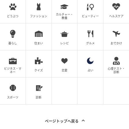
次の記事
【衛生観念ヤバ！義両親と同居】泣く娘の声
カルチャー・
どうぶつ
ファッション
ビューティー
ヘルスケア
教養
「ぺろっ」義父よ…今、何した？#4コマ母道
場
の記事をもっとみる
暮らし
住まい
レシピ
グルメ
おでかけ
ビジネス・マ
心理テスト・
クイズ
恋愛
占い
ネー
診断
スポーツ
診断
ページトップへ戻る