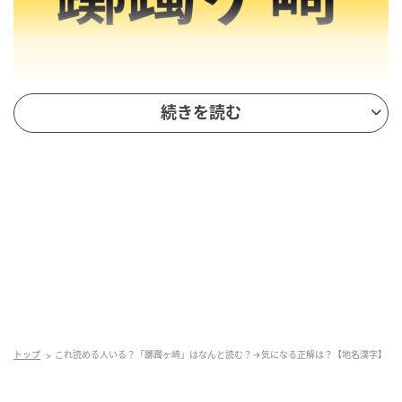
続きを読む
武田氏の本拠地
「躑躅ヶ崎」の正しい読み方は「つつじがさき」で
す。
甲斐武田3代の居館があった地で、現在の甲府市古
府中町にあたります。
武田信虎が築き、その後、晴信（信玄）、勝頼と3代に
渡って武田家の本拠となった館は「躑躅ヶ崎館」と呼
ばれます。その名の由来は、ツツジが多く咲く尾根が
トップ
これ読める人いる？「躑躅ヶ崎」はなんと読む？→気になる正解は？【地名漢字】
近くにあったからだそうですよ。武田氏が滅亡した後
も、甲府城が完成するまでは甲斐国支配の拠点であり