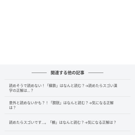
続け、拠点が甲府城に移るとともに躑躅ヶ崎館も廃城
されたと言われています。
山梨県にある難読地名
かつて甲斐国に存在した「躑躅ヶ崎」という地名です
が、甲斐国とは今の山梨県のことを指します。山梨県
にはこれ以外にも難読の地名が存在するので、ご紹介
関連する他の記事
しますね。
読めそうで読めない！「蘇鉄」はなんと読む？→読めたらスゴい漢
まず、温泉でも有名な「石和」は、「いさわ」と読み
字の正解は…？
ます。甲府市の「右左口」は「うばぐち」、南アルプ
意外と読めないかも？！「膀胱」はなんと読む？→気になる正解
ス市の「百々」は「どうどう」、上野原市の「四方
は？
津」は「しおつ」と読むそうですよ。難読レベルはか
読めたらスゴいです…。「鵺」はなんと読む？→気になる正解は？
なり高いですよね。