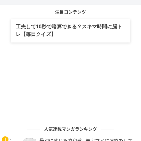
この他にも、全国各地に難読地名というのは存在して
います。ぜひこの機会に調べてみてはいかがでしょう
注目コンテンツ
か。
工夫して10秒で暗算できる？スキマ時間に脳ト
レ【毎日クイズ】
参考文献：ブリタニカ国際大百科事典
文（編集）：そこさん
元国語科教員。一文字でたくさんの意味を持つ漢字に
魅了され、大学では中国文学を専攻し、漢詩について
研究。とても身近なのに、意外と深くは知らない漢
字。読むだけでちょっと賢くなれる、そんな豆知識を
お届けします！
次の記事
人気連載マンガランキング
【漢字穴埋め】空欄に入る漢字は何？「背」
「末」「告」「域」を使って熟語を完成させ
最初に感じた違和感…普段マメに連絡をして