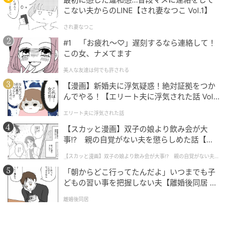
よう！
こない夫からのLINE【され妻なつこ Vol.1】
され妻なつこ
の記事をもっとみる
#1 「お疲れ〜♡」遅刻するなら連絡して！
この女、ナメてます
美人な友達は何でも許される
【漫画】新婚夫に浮気疑惑！絶対証拠をつか
んでやる！【エリート夫に浮気された話 Vol.
1】
エリート夫に浮気された話
【スカッと漫画】双子の娘より飲み会が大
事!? 親の自覚がない夫を懲らしめた話【第1
話】
【スカッと漫画】双子の娘より飲み会が大事!? 親の自覚がない夫を
懲らしめた話
「朝からどこ行ってたんだよ」いつまでも子
どもの習い事を把握しない夫【離婚後同居 Vo
l.1】
離婚後同居