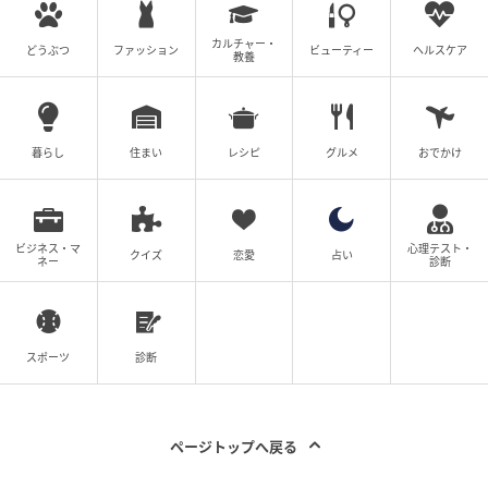
1. 脂質を1日30g（1食10g）を目安に制限する
カルチャー・
脂質はすい臓への負担が最も大きい栄養素です。不調
どうぶつ
ファッション
ビューティー
ヘルスケア
教養
を感じる数日間は、1日の脂質摂取量を30g程度に抑え
る工夫をします。
暮らし
住まい
レシピ
グルメ
おでかけ
控えるべき食品：
揚げ物、霜降り肉、バター、洋菓
子など
おすすめの食品：
豆腐、白身魚、おかゆなど、消化
が良く脂質の少ないもの
ビジネス・マ
心理テスト・
クイズ
恋愛
占い
ネー
診断
2. アルコールは『1日20g』を上限とし、不調時は完全
に休む
スポーツ
診断
アルコールはすい炎のリスクを跳ね上げます。国の指
針が定める適量（純アルコールで1日20g程度、つまり
ビール中瓶1本、または日本酒1合程度）を上限にしま
ページトップへ戻る
しょう。