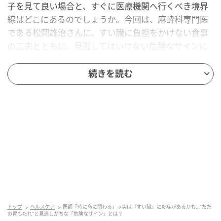
子を見て良い場合と、すぐに医療機関へ行くべき境界
線はどこにあるのでしょうか。今回は、麻酔科専門医
である松岡雄治さんに、すい臓に負担をかけない食事
の工夫とともに、見逃してはいけない危険なサインに
ついて伺いました。
続きを読む
なぜ暴飲暴食は「すい臓」を破壊するのか？
---おいしいものを食べて飲んだ翌日、お腹を押すと痛
みを感じることがあります。なぜ過度な飲食ですい臓
がダメージを受けるのでしょうか？
松岡雄治さん：
「過度な飲食が負担となるメカニズムは、すい液の過
剰分泌と自己消化（すい液ですい臓自身が消化される
トップ
ヘルスケア
医師「時に命に関わる」→実は『すい臓』に炎症があるかも…“ただ
という悲劇）です。また、押すだけで不調を察知でき
の胃もたれ”と見逃しがちな「危険なサイン」とは？