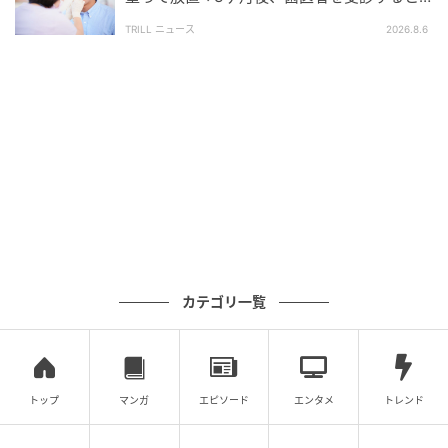
い。」
50代男性に告げられた“恐ろしい診断”
TRILL ニュース
2026.8.6
すい臓を労わるための「3つの食事ルール」
---すい臓を守るために、日々の食事で意識すべき具体
的な対策はありますか？
松岡雄治さん：
「すい臓を労わるための食事の工夫は、脂質の具体的
な制限と、アルコールの適量管理、そして十分な水分
カテゴリ一覧
補給の3つです。すい臓の仕事量を減らし、炎症の引き
金となる要因を防ぐために、数字を意識してみましょ
う。
トップ
マンガ
エピソード
エンタメ
トレンド
【すい臓のための3つの食事ルール】