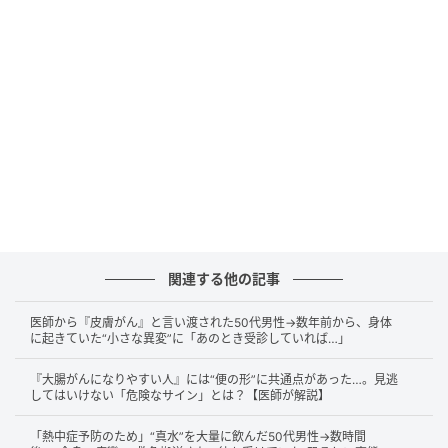
るのは、すい臓の炎症によって周辺の神経が刺激され
やすくなるためです。
『おいしいものは脂肪と糖でできている』とは本当に
よく言ったものです。そして、おいしいものを食べる
ときには、おいしいお酒を飲みたくなってしまいま
す。しかし、この脂肪とアルコールがすい臓に大きな
負担になります。
【過度な飲食がすい臓を破壊するフロー】
関連する他の記事
過剰な消化液分泌とアルコールの罠：
脂質を消化す
るためにすい臓がフル稼働し、多量のすい液が分泌さ
医師から『皮膚がん』と言い渡された50代男性→数年前から、身体
に起きていた“小さな異変”に「あのとき受診していれば…」
れます。さらに、アルコールによる発症機序は医学的
にはっきり解明されているわけではありませんが、大
『大腸がんになりやすい人』には“便の形”に共通点があった…。見逃
してはいけない「危険なサイン」とは？【医師が解説】
量の飲酒が重なることで急性すい炎の発症リスクが跳
ね上がります。
「熱中症予防のため」“真水”を大量に飲んだ50代男性→数時間