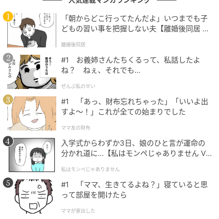
「朝からどこ行ってたんだよ」いつまでも子
「胃もたれ」と「危険な痛み」を見分ける境
どもの習い事を把握しない夫【離婚後同居 Vo
l.1】
界線
離婚後同居
#1 お義姉さんたちくるって、私話したよ
---食べ過ぎた際、「胃薬を飲んで様子を見よう」と考
ね？ ねぇ、それでも…
える人は多いですが、受診の目安を教えてください。
ぜんぶ私のせい
#1 「あっ、財布忘れちゃった」「いいよ出
松岡雄治さん：
すよ〜！」これが全ての始まりでした
「
様子を見て良い境界線は『単なる胃もたれや軽いお
ママ友の財布
腹の張りで収まるか』です。
暴飲暴食の後に胃腸が重
入学式からわずか3日、娘のひと言が運命の
分かれ道に…【私はモンペじゃありません Vo
く感じたとき、『胃薬を飲んで少し休んでいれば治る
l.1】
だろう』と様子を見ようとするのはごく自然な心理で
私はモンペじゃありません
すが、もたれなどだけでなく他の症状もある場合には
#1 「ママ、生きてるよね？」寝ていると思
要注意です。胃痛やただの食べ過ぎだと自己判断して
って部屋を開けたら
放置すると、数日以内に重症化し、他の臓器まで機能
ママが家出した