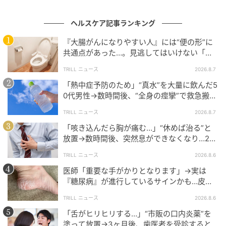
不全に陥る危険性があります。
ヘルスケア記事ランキング
【直ちに受診すべき危険なサイン（急性すい炎の疑
い）】
『大腸がんになりやすい人』には“便の形”に
共通点があった…。見逃してはいけない「危
以下の症状は、ガイドラインにおいても重視される危
険なサイン」とは？【医師が解説】
TRILL ニュース
2026.8.7
険なサインです。
「熱中症予防のため」“真水”を大量に飲んだ5
0代男性→数時間後、“全身の痙攣”で救急搬送
お腹の違和感から始まり、数分から十数分の間に我
され…待ち受けていた“恐ろしい事態”
慢できないほどの激痛に変わる（急激な痛みの悪化）
TRILL ニュース
2026.8.7
みぞおちから左上腹部の強い痛みが、背中や腰にま
「咳き込んだら胸が痛む…」“休めば治る”と
放置→数時間後、突然息ができなくなり…20
で突き抜けるように広がる（放散痛）
代男性を待ち受けていた“恐ろしい病気”
強い腹痛とともに、吐き気や嘔吐を繰り返す
TRILL ニュース
2026.8.6
医師「重要な手がかりとなります」→実は
軽いお腹の張りや不快感であれば、1〜2食を抜いて水
『糖尿病』が進行しているサインかも…皮膚
分を摂り、胃腸を休めることで改善することもありま
に現れる“3つの危険な変化”
TRILL ニュース
2026.8.6
す。しかし、上記のサインが1つでも当てはまる場合
「舌がヒリヒリする…」“市販の口内炎薬”を
は、速やかに消化器内科や救急外来を受診してくださ
塗って放置→3ヶ月後、歯医者を受診すると…