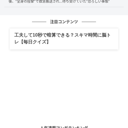
自家消化の開始：
限界を超えて行き場を失った強力
後、“全身の痙攣”で救急搬送され…待ち受けていた“恐ろしい事態”
な消化液は、食べ物ではなく『すい臓自身』を溶かし
始めます。
注目コンテンツ
周囲への炎症波及：
自らを溶かしたすい臓は激しく
腫れ上がり、周囲の神経網を強く刺激します。
工夫して10秒で暗算できる？スキマ時間に脳ト
レ【毎日クイズ】
押すだけで不調を察知することについては、このすい
臓の炎症が関与しています。すい臓は胃の裏側という
奥深くに位置しており、健康な状態では外から押して
も直接触れることはできません。
しかし、
急性すい炎などですい臓が腫れ上がると、み
ぞおちから左上腹部の神経が過敏になります。そのた
め、お腹を深く押したときに強い痛み（圧痛）が生じ
る
のです。これは医療機関のお腹の診察でも重視され
る医学的なサインです。押して痛む場合は単なる胃も
たれではなく、すい臓に炎症があるかもしれませ
ん。」
人気連載マンガランキング