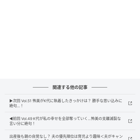
ウーマンエキサイト
関連する他の記事
▶︎次回 Vol.51 怖美がK代に執着したきっかけは？ 勝手な思い込みに
絶句…！
◀︎前回 Vol.49 K代が私の幸せを全部奪っていく…怖美の支離滅裂な
言い分に絶句！
出産後も親の自覚なし？ 夫の優先順位は育児より趣味＜夫がキャン