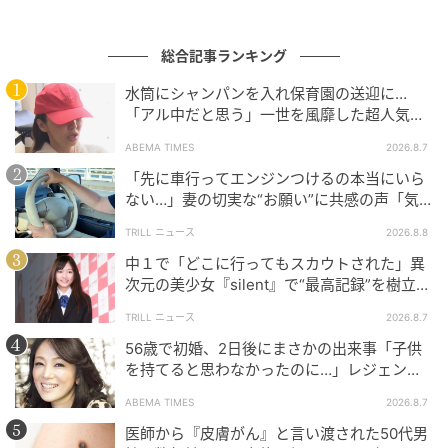
総合記事ランキング
水筒にシャンパンを入れ保育園の送迎に…
「アル中だと思う」一世を風靡した超人気タ
レント、酒漬けだった日々を告白
ABEMA TIMES
2026.8.7
「先に車行ってエンジンつけるの本当にいら
ウーマンエキサイト
ない…」妻の切実な“お願い”に共感の声「気
づかないんですよね…」
TRILL ニュース
2026.8.8
■渋々サインに応じた怖美だが…
中１で「どこに行ってもスカウトされた」異
次元の美少女『silent』で“最高記録”を樹立し
た「反則級」の【トップ女優】
TRILL ニュース
2026.8.7
56歳で初婚、2日後にまさかの出来事「子供
を持てると思わなかったのに…」レジェンド
美魔女が当時の心境を告白
ABEMA TIMES
2026.8.7
医師から『皮膚がん』と言い渡された50代男