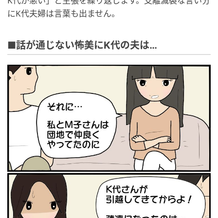
K代が悪い」と主張を繰り返します。支離滅裂な言い分
にK代夫婦は言葉も出ません。
■話が通じない怖美にK代の夫は…