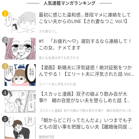
人気連載マンガランキング
最初に感じた違和感…普段マメに連絡をして
こない夫からのLINE【され妻なつこ Vol.1】
され妻なつこ
#1 「お疲れ〜♡」遅刻するなら連絡して！
この女、ナメてます
ウーマンエキサイト
美人な友達は何でも許される
【漫画】新婚夫に浮気疑惑！絶対証拠をつか
んでやる！【エリート夫に浮気された話 Vol.
1】
エリート夫に浮気された話
【スカッと漫画】双子の娘より飲み会が大
事!? 親の自覚がない夫を懲らしめた話【第1
話】
【スカッと漫画】双子の娘より飲み会が大事!? 親の自覚がない夫を
懲らしめた話
「朝からどこ行ってたんだよ」いつまでも子
どもの習い事を把握しない夫【離婚後同居 Vo
l.1】
離婚後同居