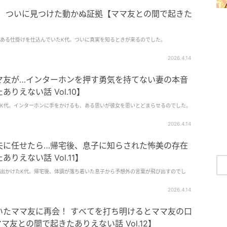
！ ついに見つけた動かぬ証拠【ママ友との間で起きた
ある仕掛けを仕込んでいたK代。ついに真実を知るときが来るのでした。
2026.4.14
マ友が…インターホンを押す勇気を持てない妻の本音
りえない話 Vol.10】
K代。インターホンに手をかけるも、ある思いが彼女を思いとどまらせるのでした。
2026.4.14
夫に任せたら…帰宅後、息子に知らされた怖美の存在
りえない話 Vol.11】
出かけたK代。帰宅後、体調が落ち着いた息子から予想外の言葉が飛び出すのでし
2026.4.14
いたママ友に再会！ すべてを打ち明けるとママ友の口
友との間で起きたありえない話 Vol.12】