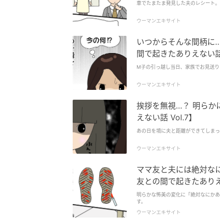
車でたまたま発見した夫のレシート。
ウーマンエキサイト
いつからそんな間柄に…
間で起きたありえない話 V
M子の引っ越し当日、家族でお見送り
ウーマンエキサイト
挨拶を無視…？ 明ら
えない話 Vol.7】
あの日を境に夫と距離ができてしまっ
ウーマンエキサイト
ママ友と夫には絶対な
友との間で起きたありえな
明らかな怖美の変化に「絶対なにかあ
す。
ウーマンエキサイト