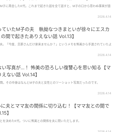
M子に再会したK代。これまで起きた話を全て話すと、M子の口から思わぬ事実が語
2026.4.14
っていたM子の夫 執拗なつきまといが徐々にエスカ
間で起きたありえない話 Vol.13】
夫。「今度、旦那さんだけ家来ませんか？」というメモを怖美から手渡されていたよ
2026.4.14
ない写真が…！ 怖美の恐ろしい復讐心を思い知る【マ
ない話 Vol.14】
筒。その中身はなんとM子の夫と女性とのツーショット写真だったのです。
2026.4.14
いに夫とママ友の関係に切り込む！【ママ友との間で
.15】
とを決めたK代。ついに怖美との関係を夫に問いただします。
2026.4.14