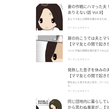
妻の作戦にハマった夫
ありえない話 Vol.9】
夫とママ友との関係を確かめるため、
ウーマンエキサイト
扉の向こうでは夫とマ
【ママ友との間で起きたあ
ついに不倫の現場を現行犯でつかんだ
ウーマンエキサイト
発熱した息子を休みの
【ママ友との間で起きたあ
熱を出した息子を夫に任せ、パートに
た。
ウーマンエキサイト
同じ団地内に暮らして
から思わぬ事実が…【ママ