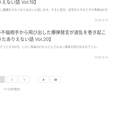
ない話 Vol.19】
し離婚をするつもりはないと話します。すると翌日、自宅をたずねてきた怖美はK代
2026.4.14
の不倫相手から飛び出した爆弾発言が波乱を巻き起こ
ありえない話 Vol.20】
そうとするK代。しかし怖美の口からとんでもない事実が飛び出すのでした。
2026.4.14
2
3
1〜20件表示