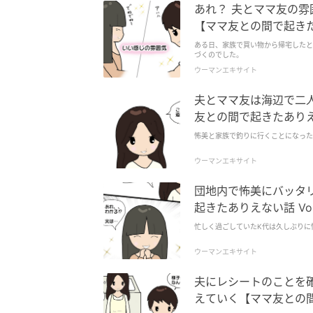
あれ？ 夫とママ友の雰
【ママ友との間で起きたあ
ある日、家族で買い物から帰宅したと
づくのでした。
ウーマンエキサイト
夫とママ友は海辺で二人
友との間で起きたありえな
怖美と家族で釣りに行くことになった
ウーマンエキサイト
団地内で怖美にバッタ
起きたありえない話 Vol
忙しく過ごしていたK代は久しぶりに
ウーマンエキサイト
夫にレシートのことを
えていく【ママ友との間で