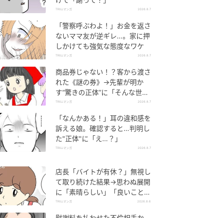
TRILLマンガ
2026.8.7
「警察呼ぶわよ！」お金を返さ
ないママ友が逆ギレ…。家に押
しかけても強気な態度なワケ
TRILLマンガ
2026.8.7
商品券じゃない！？客から渡さ
れた《謎の券》→先輩が明か
す“驚きの正体”に「そんな世代
差があるんですね」
TRILLマンガ
2026.8.7
「なんかある！」耳の違和感を
訴える娘。確認すると…判明し
た"正体"に「え…？」
TRILLマンガ
2026.8.7
店長「バイトが有休？」無視し
て取り続けた結果→思わぬ展開
に「素晴らしい」「良いことし
ましたね」
TRILLマンガ
2026.8.6
慰謝料を払わせた不倫相手か