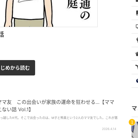
話
はじめから読む
ママ友 この出会いが家族の運命を狂わせる…【ママ
マ
い話 Vol.1】
っ越したK代。そこで出会ったのは、M子と怖美という2人のママ友でした。これが悪
2026.4.14