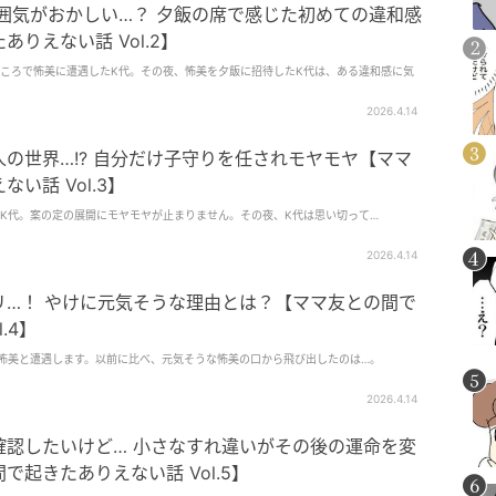
囲気がおかしい…？ 夕飯の席で感じた初めての違和感
りえない話 Vol.2】
ころで怖美に遭遇したK代。その夜、怖美を夕飯に招待したK代は、ある違和感に気
2026.4.14
の世界…!? 自分だけ子守りを任されモヤモヤ【ママ
い話 Vol.3】
K代。案の定の展開にモヤモヤが止まりません。その夜、K代は思い切って…
2026.4.14
リ…！ やけに元気そうな理由とは？【ママ友との間で
.4】
怖美と遭遇します。以前に比べ、元気そうな怖美の口から飛び出したのは…。
2026.4.14
確認したいけど… 小さなすれ違いがその後の運命を変
起きたありえない話 Vol.5】