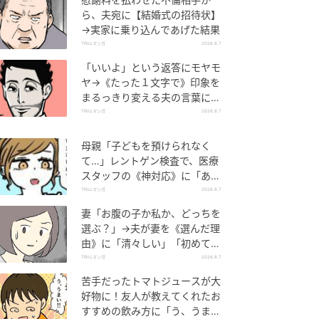
ら、夫宛に【結婚式の招待状】
→実家に乗り込んであげた結果
TRILLマンガ
2026.8.7
「いいよ」という返答にモヤモ
ヤ→《たった１文字で》印象を
まるっきり変える夫の言葉に
「相手も自分も幸せになる」
TRILLマンガ
2026.8.7
母親「子どもを預けられなく
て…」レントゲン検査で、医療
スタッフの《神対応》に「ある
ある！」「抱っこで来られる
TRILLマンガ
2026.8.7
と…」
妻「お腹の子か私か、どっちを
選ぶ？」→夫が妻を《選んだ理
由》に「清々しい」「初めて聞
いた」
TRILLマンガ
2026.8.7
苦手だったトマトジュースが大
好物に！友人が教えてくれたお
すすめの飲み方に「う、うま