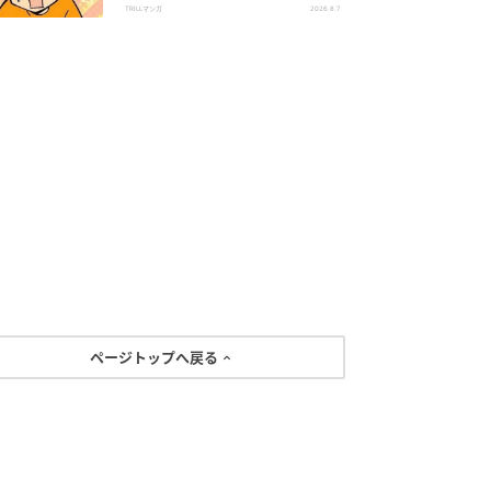
い！」
TRILLマンガ
2026.8.7
ページトップへ戻る