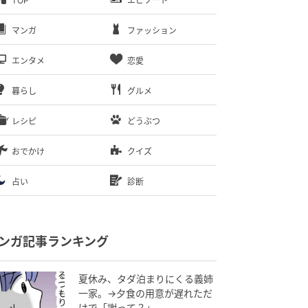
TOP
エピソード
マンガ
ファッション
エンタメ
恋愛
暮らし
グルメ
レシピ
どうぶつ
おでかけ
クイズ
占い
診断
ンガ記事ランキング
夏休み、タダ泊まりにくる義姉
一家。→夕食の用意が遅れただ
けで「謝って？」