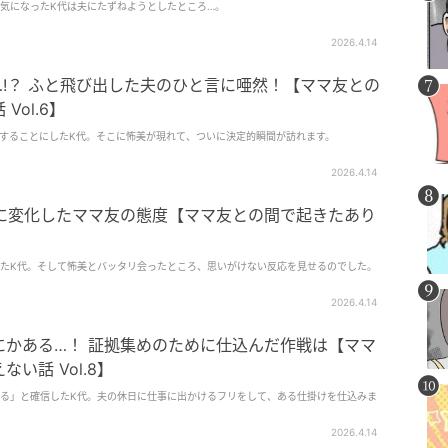
気になったK代は夫にたずねようとしたところ…。
2026.4.14
!？ ふと飛び出した夫のひと言に唖然！【ママ友との
ol.6】
することにしたK代。そこに怖美が現れて、ついに決定的瞬間が訪れます。
2026.4.14
かに変化したママ友の態度【ママ友との間で起きたあり
たK代。そして怖美とバッタリ会ったところ、思いがけない反応を見せるのでした。
2026.4.14
にかある…！ 証拠集めのために仕込んだ作戦は【ママ
い話 Vol.8】
る」と確信したK代。夫の休日に仕事に出かけるフリをして、ある仕掛けを仕込みま
2026.4.14