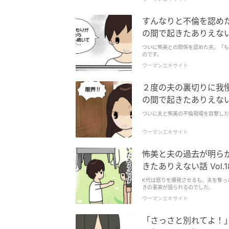
すんなりと不倫を認め
の間で起きたありえない話 
ついに怖美との関係を認めた夫。「も
のです。
ウーマンエキサイト
２度の夫の裏切りに我
の間で起きたありえない話 
ついに夫と怖美の不倫現場を目撃した
ウーマンエキサイト
怖美と夫の過去が明らか
きたありえない話 Vol.1
K代は怒りを爆発させるも、夫を奪っ
きの事実が語られるのでした。
ウーマンエキサイト
「さっさと別れてよ！