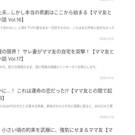
た夫…しかし本当の悲劇はここから始まる【ママ友と
Vol.16】
う会わない」と頭を下げた謝る夫を一旦許すものの、これはまだ序章に過ぎなかった
2026.4.14
慢の限界！ サレ妻がママ友の自宅を突撃！【ママ友と
Vol.17】
K代。怒りの感情のまま、遂に怖美の部屋のインターホンを鳴らします。
2026.4.14
に…！ これは運命の恋だった!?【ママ友との間で起
8】
たのはK代の方だと主張する怖美。意味がわからず夫と部屋に戻ると、夫の口から驚
2026.4.14
」小さい頃の約束を武器に、強気にせまるママ友【マ