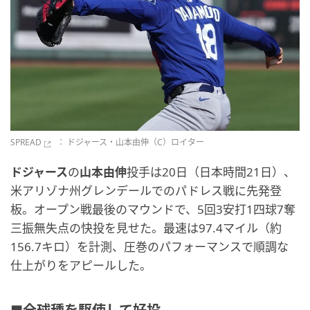
SPREAD
： ドジャース・山本由伸（C）ロイター
ドジャース
の
山本由伸
投手は20日（日本時間21日）、
米アリゾナ州グレンデールでのパドレス戦に先発登
板。オープン戦最後のマウンドで、5回3安打1四球7奪
三振無失点の快投を見せた。最速は97.4マイル（約
156.7キロ）を計測、圧巻のパフォーマンスで順調な
仕上がりをアピールした。