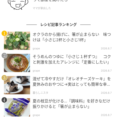
ママが家出した
レシピ記事ランキング
オクラのから揚げに、箸が止まらない 味つ
けは「小さじ2杯と小さじ1杯」
grape
2026.8.7
そうめんのつゆに『小さじ１杯ずつ』 コク
と刺激を加えたアレンジに「定番にしたい」
grape
2026.8.7
混ぜて冷やすだけ『オレオチーズケーキ』を
夏休みのおやつに→実はとっても簡単な幸せ
レシピに挑戦♡
暮らしニスタ
2026.8.7
夏の枝豆が化ける…『調味料』を好きなだけ
振りかけると「箸が止まらない」
grape
2026.8.7