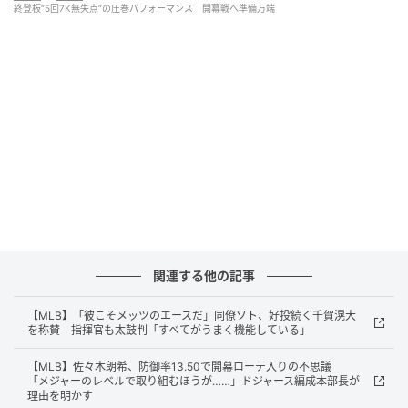
たり、決め球もそうですけど、色んなボールでアウト
終登板“5回7K無失点”の圧巻パフォーマンス 開幕戦へ準備万端
をとれましたし、ランナーがいる状況でもしっかり落
ち着いて投げられたので、そこが良かったかなと思い
ます」と充実した表情を覗かせた。
【 】 圧巻の7Kピッチング🔥チーム合流後初登板は
初回から3者連続三振という立ち上がり！5回3安打
無失点7奪三振という投球でパドレス打線を封じま
した⚾
関連する他の記事
— MLB Japan (@MLBJapan)
【MLB】「彼こそメッツのエースだ」同僚ソト、好投続く千賀滉大
元記事で読む
を称賛 指揮官も太鼓判「すべてがうまく機能している」
【MLB】佐々木朗希、防御率13.50で開幕ローテ入りの不思議
次の記事
「メジャーのレベルで取り組むほうが……」ドジャース編成本部長が
理由を明かす
【MLB】「彼こそメッツのエースだ」同僚ソ