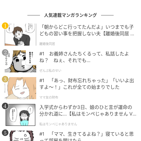
人気連載マンガランキング
「朝からどこ行ってたんだよ」いつまでも子
どもの習い事を把握しない夫【離婚後同居 Vo
l.1】
離婚後同居
#1 お義姉さんたちくるって、私話したよ
ね？ ねぇ、それでも…
ぜんぶ私のせい
#1 「あっ、財布忘れちゃった」「いいよ出
すよ〜！」これが全ての始まりでした
ママ友の財布
入学式からわずか3日、娘のひと言が運命の
分かれ道に…【私はモンペじゃありません Vo
l.1】
私はモンペじゃありません
#1 「ママ、生きてるよね？」寝ていると思
って部屋を開けたら