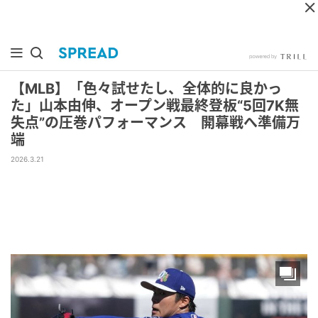
【MLB】「色々試せたし、全体的に良かっ
た」山本由伸、オープン戦最終登板“5回7K無
失点”の圧巻パフォーマンス 開幕戦へ準備万
端
2026.3.21