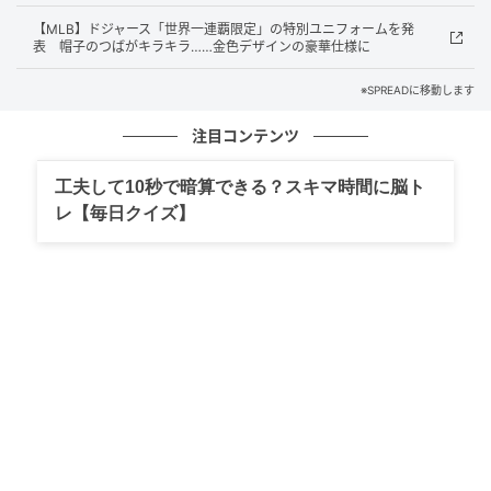
ト、好投続く千賀滉大を称賛 指揮官も太鼓
【MLB】ドジャース「世界一連覇限定」の特別ユニフォームを発
表 帽子のつばがキラキラ……金色デザインの豪華仕様に
判「すべてがうまく機能している」
※SPREADに移動します
の記事をもっとみる
注目コンテンツ
工夫して10秒で暗算できる？スキマ時間に脳ト
レ【毎日クイズ】