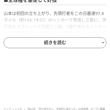
■全球種を駆使して好投
山本は初回の立ち上がり、先頭打者をこの日最速97.4
マイル（約156.7キロ）のシンカーで見逃し三振に。次
打者もスプリットで空振り三振、3番打者もカットボー
ルで空振り三振に打ち取った。2回は1死一、二塁のピ
ンチを招くも、2つの三振で無失点を継続。以降も安定
続きを読む
した投球を続け、3回までに7つの三振を奪う圧巻のパ
フォーマンスを披露した。
5回も1死から併殺打で乗り切り、無失点で降板。この
日の山本は、5回3安打1四球7奪三振無失点の好投。全
68球の内訳はスプリット19、カーブ15、フォーシーム
12、スライダー8、シンカー8、カッター6で持ち球を
満遍なく投げ分けた。
試合後に報道時の取材に応じた山本は、「色々試した
いことも試せましたし、立ち上がりも良い入りができ
たので全体的に良かった。ファーストストライクだっ
トップ
レシピ
【MLB】「色々試せたし、全体的に良かった」山本由伸、オープン戦最