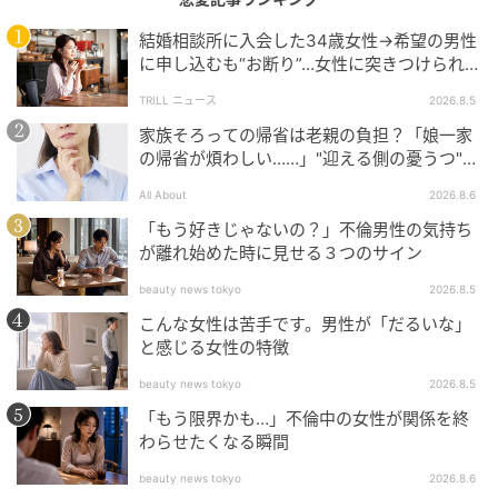
結婚相談所に入会した34歳女性→希望の男性
に申し込むも“お断り”…女性に突きつけられた
「高望み」以上の残酷な原因とは？
TRILL ニュース
2026.8.5
家族そろっての帰省は老親の負担？「娘一家
の帰省が煩わしい……」"迎える側の憂うつ"の
正体と対処法
All About
2026.8.6
「もう好きじゃないの？」不倫男性の気持ち
が離れ始めた時に見せる３つのサイン
beauty news tokyo
2026.8.5
ベビーカレンダー
こんな女性は苦手です。男性が「だるいな」
シィさんの子育ての様子を見て、「うちの子はできて
と感じる女性の特徴
いた」「私だったらこうする」と言うエーコさん。
beauty news tokyo
2026.8.5
「もう限界かも…」不倫中の女性が関係を終
過去にエーコさんに出産祝いを渡したときにも、「こ
わらせたくなる瞬間
れはナシかも」「私は使わない」とダメ出しされ、
beauty news tokyo
2026.8.6
「下に見られているのかな？」と薄々は感じていたシ