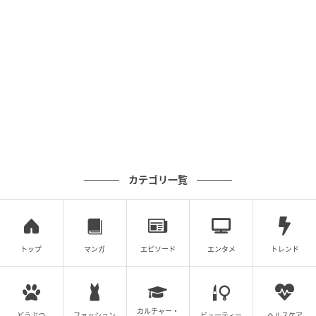
ィさんですが、
「これっていわゆるマウントじゃない……！？」
と気
づいてしまいました。
正直、いい気はしなかったシィさんですが、エーコさ
んの息子くんがしっかりしているのは事実。そしてエ
ーコさんが言っていることも理解できるので、反論せ
ずに飲み込んだのでした。
カテゴリ一覧
エーコさんからしてみれば、新米ママのシィさんに自
分の息子が注意されたことが、おもしろくなかったの
かもしれません。そして、「子どもの自主性を重んじ
る」という自身の子育て方針によって、息子くんはし
トップ
マンガ
エピソード
エンタメ
トレンド
っかりした子に育っているので、ついシィさんに対し
てマウントをとるような態度になってしまったのでは
ないでしょうか？
カルチャー・
どうぶつ
ファッション
ビューティー
ヘルスケア