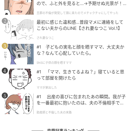
ので、ふと外を見ると…→予期せぬ光景が！
｜旦那の不倫が発覚して頭に来たのでメチャ
旦那の不倫が発覚して頭に来たのでメチャクチャにしてやった
クチャにしてやった
最初に感じた違和感…普段マメに連絡をして
こない夫からのLINE【され妻なつこ Vol.1】
され妻なつこ
#1 子どもの実名と顔を晒すママ、大丈夫か
な？なんて心配していたら。
SNSに子供の顔を晒すママ
#1 「ママ、生きてるよね？」寝ていると思
って部屋を開けたら
ママが家出した
#1 出産の喜びに包まれたあの瞬間。我が子
ベビーカレンダー
を一番最初に抱いたのは、夫の不倫相手でし
た。
助産師と不倫した夫の末路
恋愛記事ランキング