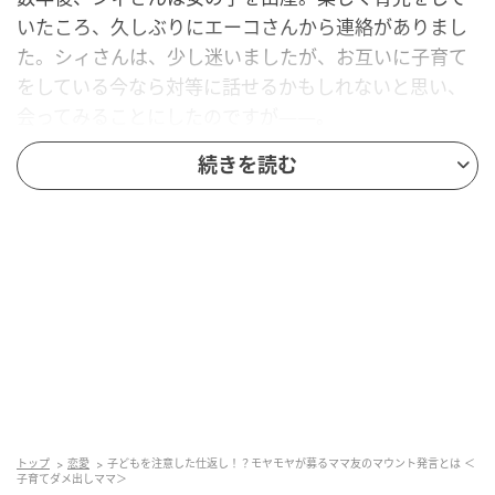
いたころ、久しぶりにエーコさんから連絡がありまし
た。シィさんは、少し迷いましたが、お互いに子育て
をしている今なら対等に話せるかもしれないと思い、
会ってみることにしたのですが——。
続きを読む
エーコさんの息子くんは、まだ幼稚園の年中さんなの
にしっかりもの。しかし、赤ちゃんを引きずったり無
理に抱っこしようとしたり、危なっかしい様子もチラ
ホラ。エーコさんは、子どもたちにはあまり目を向け
ずにおしゃべりに夢中です。
迷ったシィさんでしたが、気を付けてもらうようにエ
ーコさんの息子くんにやんわりと注意。すると、エー
コさんは不愉快そうに表情を曇らせました。
エーコさんは、子どもたちの成長を比べて、さらにシ
トップ
恋愛
子どもを注意した仕返し！？モヤモヤが募るママ友のマウント発言とは ＜
ィさんの子育てについて指摘を続けます。エーコさん
子育てダメ出しママ＞