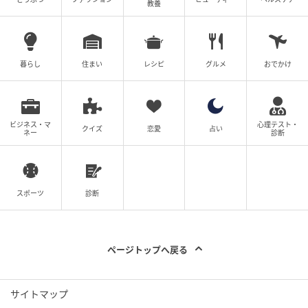
教養
子育ての方針や考え方は、人それぞれ違い、正解はあ
りません。シィさんには、先輩ママであるエーコさん
の言葉をすべてそのまま受け入れるのではなく、わが
暮らし
住まい
レシピ
グルメ
おでかけ
子に合った方法を考え、向き合っていってほしいです
ね。
ビジネス・マ
心理テスト・
クイズ
恋愛
占い
ネー
診断
著者：マンガ家・イラストレーター あべかわ
ベビーカレンダー編集部
スポーツ
診断
元記事で読む
クリエイター情報
ページトップへ戻る
ベビーカレンダー
ベビーカレンダーは妊娠・出産・育児の情報サイト
サイトマップ
です。みんなのクチコミや体験談から産婦人科検