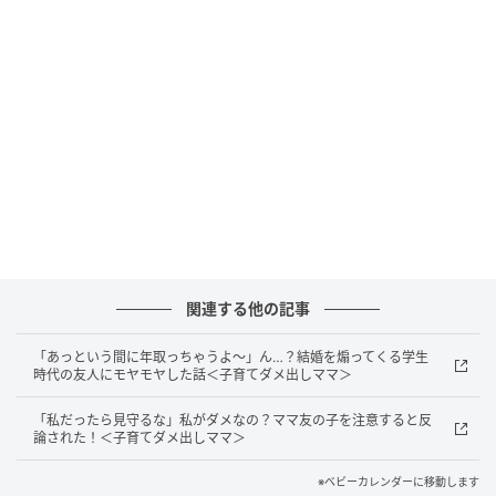
の言葉に、
「それって、私の子育てがダメってこ
と！？」
と落ち込むシィさんですが——。
いわゆるマウントってやつ！？
関連する他の記事
「あっという間に年取っちゃうよ～」ん…？結婚を煽ってくる学生
時代の友人にモヤモヤした話＜子育てダメ出しママ＞
「私だったら見守るな」私がダメなの？ママ友の子を注意すると反
論された！＜子育てダメ出しママ＞
※ベビーカレンダーに移動します