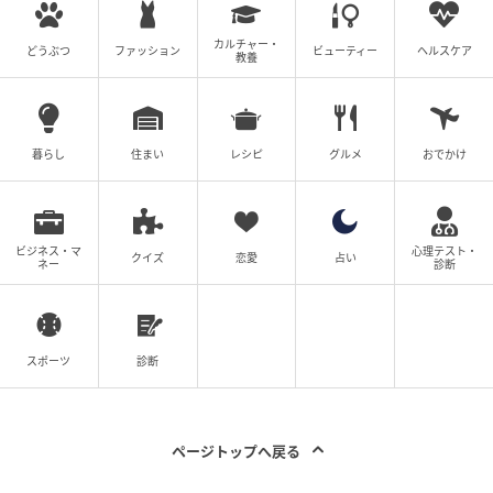
カルチャー・
どうぶつ
ファッション
ビューティー
ヘルスケア
教養
暮らし
住まい
レシピ
グルメ
おでかけ
ビジネス・マ
心理テスト・
クイズ
恋愛
占い
ネー
診断
スポーツ
診断
ページトップへ戻る