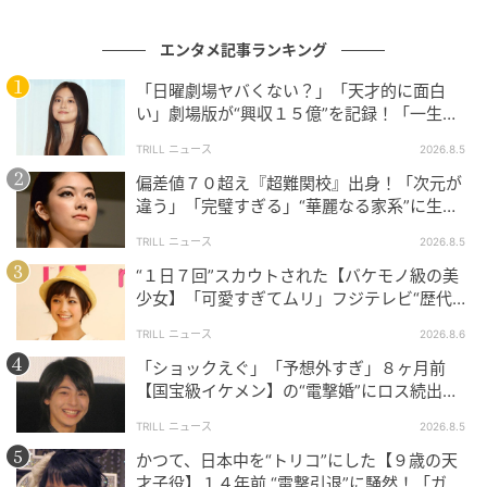
48回日本アカデミー賞
で
最優秀アニメーション作品賞
と、
クリエイティブ貢献賞
の2部門を受賞しています。
エンタメ記事ランキング
「日曜劇場ヤバくない？」「天才的に面白
藤野役を演じた
河合優実さん
は、
ドラマ『不適切にも
い」劇場版が“興収１５億”を記録！「一生言
ほどがある！』
の純子役で人気を博し、その存在感が
い続ける」放送後も続く“切望の声”
TRILL ニュース
2026.8.5
話題を集めました。また、京本役を演じた吉田美月喜
偏差値７０超え『超難関校』出身！「次元が
さんは、
映画『あつい胸さわぎ』『カムイのうた』
な
違う」「完璧すぎる」“華麗なる家系”に生ま
どで主演を務めたことでも知られています。2人は本作
れた【規格外の逸材】
TRILL ニュース
2026.8.5
が声優初挑戦でありながらも、初めてとは思えない高
“１日７回”スカウトされた【バケモノ級の美
い演技力で観客を引き込みました。
少女】「可愛すぎてムリ」フジテレビ“歴代N
o.1作”で輝いた『美人女優』
そんな劇場アニメ『ルックバック』は、2026年3月22
TRILL ニュース
2026.8.6
日の夜11:00よりNHK総合テレビにて地上波初放送さ
「ショックえぐ」「予想外すぎ」８ヶ月前
れました。待望の地上波初放送にSNSでは
「NHKで見
【国宝級イケメン】の“電撃婚”にロス続出！
興収“９５億超え”シリーズで輝いた逸材
られるなんて」「何ごと！？
」
との声が。
TRILL ニュース
2026.8.5
かつて、日本中を“トリコ”にした【９歳の天
少女たちの漫画へのひたむきな思いを描いた劇場アニ
才子役】１４年前 “電撃引退”に騒然！「ガチ