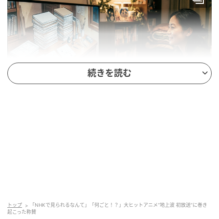
続きを読む
GoogleGeminiにて作成（イメージ）
作品名（配給）：劇場アニメ『ルックバック』（エ
イベックス・ピクチャーズ）
公開日：2024年6月28日
学年新聞で4コマ漫画を連載している小学4年生の
藤野
トップ
「NHKで見られるなんて」「何ごと！？」大ヒットアニメ“地上波 初放送”に巻き
（CV：河合優実）
。クラスメートから絶賛され、自分
起こった称賛