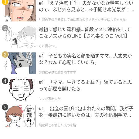
#1 「え？浮気！？」夫がなかなか帰宅しない
ので、ふと外を見ると…→予期せぬ光景が！
｜旦那の不倫が発覚して頭に来たのでメチャ
旦那の不倫が発覚して頭に来たのでメチャクチャにしてやった
クチャにしてやった
最初に感じた違和感…普段マメに連絡をして
こない夫からのLINE【され妻なつこ Vol.1】
され妻なつこ
#1 子どもの実名と顔を晒すママ、大丈夫か
な？なんて心配していたら。
SNSに子供の顔を晒すママ
#1 「ママ、生きてるよね？」寝ていると思
って部屋を開けたら
ママが家出した
#1 出産の喜びに包まれたあの瞬間。我が子
を一番最初に抱いたのは、夫の不倫相手でし
た。
助産師と不倫した夫の末路
（写真＝Disney+）