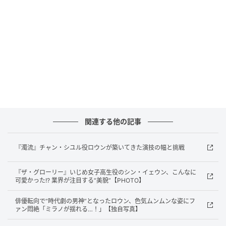
対し、第4～5話では新しい局面を迎えたキャラクター
たちが動き出す。
スピード感のある展開の中で、シユルは親指の異名を
持つトッケ（演者チェ・ヨンウ）との一騎打ちを繰り
広げ、圧倒的な緊張感を生み出す。
関連する他の記事
『濁流』チャン・シユル役ロウンが築いてきた演技の幅と挑戦
『ザ・グローリー』いじめ女子高生役のシン・イェウン、こんなに
可愛かった!? 業界が注目する“美貌”【PHOTO】
俳優転向で“時代劇の男神”となったロウン、色気ムンムンな姿にフ
ァン悶絶「ミラノが揺れる…！」【独自写真】