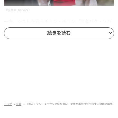
（写真＝Disney+）
一方、シユルを追うチョン・チョン（演者パク・ソハ
ム）は、偶然出会ったチェ・ウン（演者シン・イェウ
続きを読む
ン）から、シユルがチェ氏商団で悪事を働いたという
話を聞き、衝撃を受ける。
「飢えて死ぬことはあっても、拳を振るう男ではな
い」と断言するチョン・チョンだったが、チェ・ウン
は葬列の中で抱き合っていた2人の姿を思い出し、「同
じ仲間に違いない」と思い込み、その場を去ってしま
う。
こうして3人の誤解と混乱が交錯し、物語は一層の緊張
感を帯びていく。
トップ
恋愛
『濁流』シン・イェウンの怒り爆発、友情と裏切りが交錯する激動の展開
第1～3話で無法者たちの世界観と過去が描かれたのに