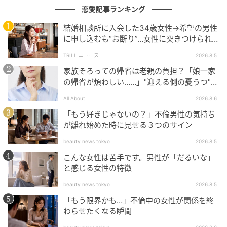
その活躍によってムドクは麻浦の渡し場を支配する存
恋愛記事ランキング
在となり、シユルは仲間を救っただけでなく、「逃げ
結婚相談所に入会した34歳女性→希望の男性
ないと約束したじゃないか」「俺たちだけで生きてみ
に申し込むも“お断り”…女性に突きつけられた
よう」と誓い、仲間への熱い友情と絆を示した。
「高望み」以上の残酷な原因とは？
TRILL ニュース
2026.8.5
トッケから麻浦の渡し場の支配権を受け継ぎ、新たな
家族そろっての帰省は老親の負担？「娘一家
親分となったムドクは、他の親分たちから軽視されな
の帰省が煩わしい……」"迎える側の憂うつ"の
正体と対処法
がらも、カン親分（演者チョン・ベス）やチェ・ウン
All About
2026.8.6
らの挨拶を受け、少しずつ地位を固めていく。
「もう好きじゃないの？」不倫男性の気持ち
が離れ始めた時に見せる３つのサイン
しかしその矢先、「全員捕らえろ！一人も逃すな！」
beauty news tokyo
2026.8.5
という怒号とともにチョン・チョンが現れ、状況は一
こんな女性は苦手です。男性が「だるいな」
変する。
と感じる女性の特徴
親分になったばかりで官庁に連行される危機に瀕する
beauty news tokyo
2026.8.5
ムドク、無法者の巣窟でシユルと対峙するチョン・チ
「もう限界かも…」不倫中の女性が関係を終
わらせたくなる瞬間
ョン、そしてその裏で糸を引いていたのはテホグン
（演者チェ・ウォニョン）であったことが明らかにな