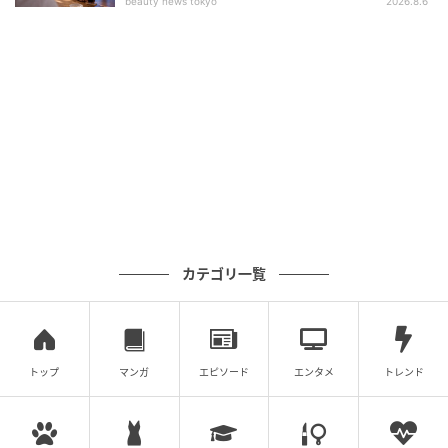
beauty news tokyo
2026.8.6
り、物語はさらに緊迫した方向へと進んでいく。
新たな親分としての立場を守ろうとするムドク、その
傍らで無法者の世界に身を投じながら自分の生き方を
模索するシユル。社会の不正に屈しないチェ・ウンと
チョン・チョン。それぞれの信念と道がぶつかり合う
瞬間、『濁流』の登場人物たちはさらに大きな運命の
渦に巻き込まれていく。
Disney+初のオリジナル時代劇シリーズ『濁流』は、
カテゴリ一覧
朝鮮の富と物資が集まる京江（キョンガン）を舞台
に、濁った世の中を覆し、人間らしく生きようとする
者たちの運命と抗争を描いたアクションドラマであ
る。本作はDisney+独占配信で、毎週2話ずつ、全9話
トップ
マンガ
エピソード
エンタメ
トレンド
構成で公開中である。
（記事提供＝OSEN）