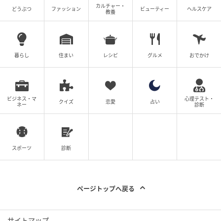
カルチャー・
どうぶつ
ファッション
ビューティー
ヘルスケア
教養
元記事で読む
次の記事
暮らし
住まい
レシピ
グルメ
おでかけ
18歳年下の日本人女性と結婚した俳優シム・
ヒョンタク、“8カ月間の片思い”を語る「許し
を得るまでは…」
ビジネス・マ
心理テスト・
の記事をもっとみる
クイズ
恋愛
占い
ネー
診断
スポーツ
診断
ページトップへ戻る
サイトマップ