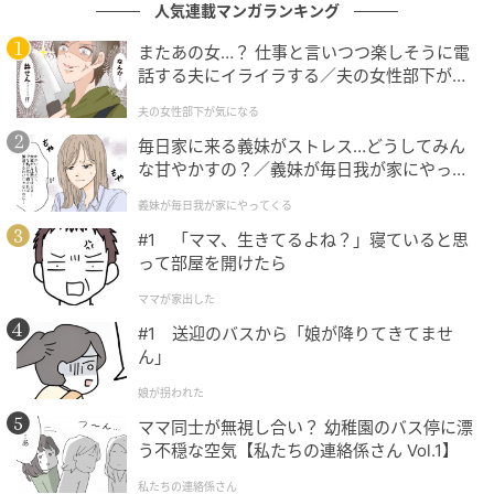
人気連載マンガランキング
言ってない？」と勇気を出して持論を展開。一方の的
またあの女…？ 仕事と言いつつ楽しそうに電
場は「硬いラーメンの方が味と食感を楽しめる」と反
話する夫にイライラする／夫の女性部下が気
論し、互いの嗜好が真っ向からぶつかる形に。
になる（1）【夫婦の危機 まんが】
夫の女性部下が気になる
大鶴が「硬めのほうが麺にスープが絡む感じがする」
毎日家に来る義妹がストレス…どうしてみん
と理由を補足するも、濱家は「柔らかいほうが絡むや
な甘やかすの？／義妹が毎日我が家にやって
くる（1）【義父母がシンドイんです！ まん
ん」と一蹴。議論は平行線をたどった。
義妹が毎日我が家にやってくる
が】
#1 「ママ、生きてるよね？」寝ていると思
って部屋を開けたら
ママが家出した
#1 送迎のバスから「娘が降りてきてませ
ん」
娘が拐われた
ママ同士が無視し合い？ 幼稚園のバス停に漂
う不穏な空気【私たちの連絡係さん Vol.1】
私たちの連絡係さん