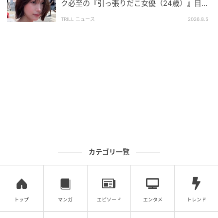
ク必至の『引っ張りだこ女優（24歳）』目が
次の記事
離せない“圧巻ショット”に「か、かわいい」
TRILL ニュース
2026.8.5
京都・寺町通には、テラだけでなくギガもあ
る!? かつて、でんき店街として賑わっていた
理由とは？ 迷走するA.B.C-Z塚田、京都の中
心で「ギガ～」と叫ぶ！
の記事をもっとみる
カテゴリ一覧
トップ
マンガ
エピソード
エンタメ
トレンド