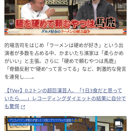
的場浩司をはじめ「ラーメンは硬めが好き」という出
演者が多数を占める中、かまいたち濱家は「柔らかめ
がいい」と主張。さらに「硬めで頼むやつは馬鹿」
「脊髄反射で“硬め”って言ってる」など、刺激的な発言
を連発し……。
【TVer】0.2トンの超巨漢芸人、「1日3食だと思って
いたら……」レコーディングダイエットの結果に自分で
も驚愕