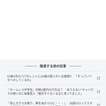
そんな中、濱家だけは「普通もしくは柔らかめくらい
関連する他の記事
が好き」とこだわりを明かし、さらに何かを言いかけ
51歳4児のパパタレントに20歳の愛人がいる疑惑!? 「すっごいベ
る。しかしすぐに口を閉ざすと、「的場さんいてるか
タベタしてくるの」
ら、やめとくわ」と途中で言うのをやめてしまった。
『ホームレス中学生』印税2億円の行方は？ “ありえない”キャバク
ラの使い方に後輩芸人「絶対すぐなくなると思ってました」
そんな濱家に山内がすかさず「いつも通り言えよ」と
促す。それでも言おうとしない濱家に代わり、山内は
「急にガラスを殴り、拳を血だらけに・・・」 伝説のロックスタ