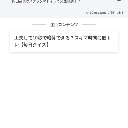
ー内田裕也がスナックのトイレで流血騒動！？
「“麺を硬めで頼むやつは馬鹿だ”ってずっと言ってるん
ですよ」と濱家の主張を暴露。濱家が気まずそうにう
※ABCmagazineに移動します
つむく中、的場は「うっそ！」と心外な表情を浮かべ
注目コンテンツ
た。
工夫して10秒で暗算できる？スキマ時間に脳ト
レ【毎日クイズ】
濱家は「絶対、ちゃんと火が通ったほうが麺なんかう
まいじゃないですか。小麦粉なんて。じゃあ硬めじゃ
ないほうがよくないですか？」「脊髄反射で“硬め”って