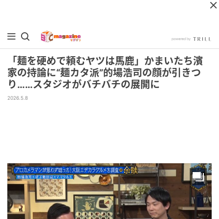
「麺を硬めで頼むヤツは馬鹿」かまいたち濱
家の持論に“麺カタ派”的場浩司の顔が引きつ
り……スタジオがバチバチの展開に
2026.5.8