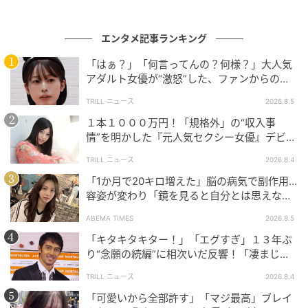
そんな中、アイドルグループOCTPATHの栗田航兵が濱
家側に回り「汁をいっぱい吸って栄養たっぷりの麺っ
エンタメ記事ランキング
て感じがします」と援護射撃。とはいえ、そんなに説
「はぁ？」「何言ってんの？何様？」大人気
得力があるフォローではなかったようで、山内は「お
アダルト女優が“激怒”した、ファンからの
【質問】とは
前の味方、めっちゃ弱いやつやん」とバッサリ。これ
TRILL ニュース
2026.8.5
には濱家も大笑いしていた。
１本１０００万円！「規格外」の“収入事
情”を明かした『元人気セクシー女優』デビュ
なお、濱家が的場の顔色を伺いつつも麺の硬さ論争で
ー作が“１０万本”を記録した逸材
TRILL ニュース
2026.8.4
一歩も引かなかった様子は、5月6日に放送されたトー
「1か月で20キロ増えた」脳の病気で副作用…
クバラエティ番組
「これ余談なんですけど・・・」
容姿が変わり「鏡を見ると自分とは思えなか
（ABCテレビ）で紹介された。
った」壮絶な闘病生活明かす
ABEMA TIMES
2026.8.5
【TVer】「水につけたら“バリバリ”！」ぼる塾・田辺
「キタキタキター！」「エグすぎ」１３年ぶ
が紹介した揚げ餅の信じられない食べ方
り“念願の続編”に相次いだ反響！「凄まじく
面白い」“賞 総なめ”『伝説級ドラマ』
TRILL ニュース
2026.8.4
元記事で読む
「可愛いから全部許す」「マジ最高」ブレイ