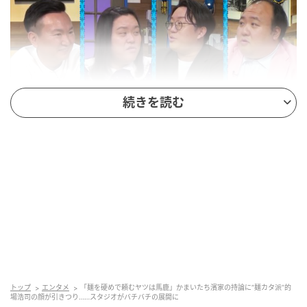
続きを読む
ポテトはカリカリか、シナシナか。おかずは一品ずつ
食べるか、ご飯と一緒に食べるか。食感や食べ方をめ
ぐる話題で盛り上がる中、濱家が「ラーメンはどうで
すか？ ラーメンの麺」と切り出した。
的場が「俺は硬めだね」と言うと、ママタルトの大鶴
肥満＆檜原洋平、かまいたち山内、ぼる塾の田辺智加
も次々と硬めを支持。スタジオは“麺カタ派”が多数を
トップ
エンタメ
「麺を硬めで頼むヤツは馬鹿」かまいたち濱家の持論に“麺カタ派”的
占める展開となった。
場浩司の顔が引きつり……スタジオがバチバチの展開に