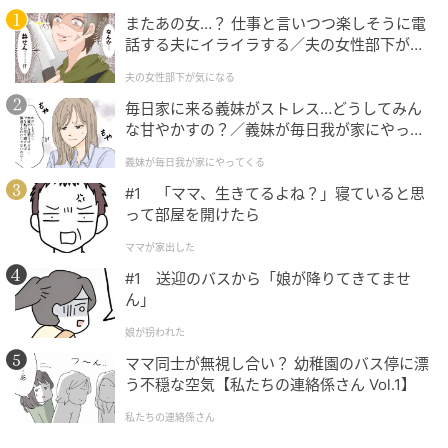
またあの女…？ 仕事と言いつつ楽しそうに電
話する夫にイライラする／夫の女性部下が気
になる（1）【夫婦の危機 まんが】
夫の女性部下が気になる
毎日家に来る義妹がストレス…どうしてみん
な甘やかすの？／義妹が毎日我が家にやって
くる（1）【義父母がシンドイんです！ まん
インレッドウェブ
義妹が毎日我が家にやってくる
が】
#1 「ママ、生きてるよね？」寝ていると思
トリュフ入りチャーハン（350元）。仏教で避けるべ
って部屋を開けたら
きネギやニラの代わりにインゲンを使用。
ママが家出した
#1 送迎のバスから「娘が降りてきてませ
ん」
娘が拐われた
ママ同士が無視し合い？ 幼稚園のバス停に漂
う不穏な空気【私たちの連絡係さん Vol.1】
私たちの連絡係さん