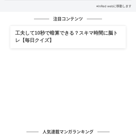
※InRed webに移動します
注目コンテンツ
工夫して10秒で暗算できる？スキマ時間に脳ト
レ【毎日クイズ】
インレッドウェブ
生姜、唐辛子、台湾バジルで炒めたエリンギ（380
元）。エリンギを切って巻くことで肉のような歯ごた
えのある食感に。
人気連載マンガランキング