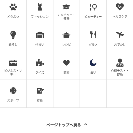
カルチャー・
どうぶつ
ファッション
ビューティー
ヘルスケア
教養
ストレートプレス
暮らし
住まい
レシピ
グルメ
おでかけ
「浅草R＆Bナイト」の様子[/caption]
「The Kura」のスタッフは、「私達は2024年より下
ビジネス・マ
心理テスト・
クイズ
恋愛
占い
ネー
診断
町を中心に『浅草R＆Bナイト』などの音楽イベントを
開催してきました。浅草R＆Bナイトイベントの様子は
インスタグラム@rnb.tokyoにて！
スポーツ
診断
イベントには日本の方だけでなく、海外から東京を訪
れた方、東京に住む外国人の方、音楽を通じて新しい
出会いを求めている方など、様々な人が集まってくれ
ページトップへ戻る
ました。これまでイベントとして行ってきた活動を、