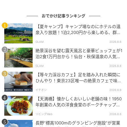
おでかけ記事ランキング
【夏キャンプ】キャンプ場なのにホテルの温
泉入り放題！1泊2,200円から楽しめる、群馬
『サンバードキャンプガーデン』
GLAM
2026.8.8
絶景渓谷を望む露天風呂と豪華ビュッフェが1
泊2食1万円台から！仙台・秋保温泉の人気コ
スパ宿『秋保グランドホテル』
GLAM
2026.8.8
【等々力渓谷カフェ】足を踏み入れた瞬間に
ひんやり！東京23区唯一の絶景カフェで味わ
える本格コーヒー
ストレートプレス
イチオシ
2026.8.8
オープニングイベント最終日の8月2日(日)18:00〜
【天満橋】懐かしくおいしい老舗の味！1950
年創業の人気の洋食食堂のポークチャップ！
23:00は、幅広いジャンルの音楽を楽しめる「オールミ
「グリル ABC」
ックスDJパーティー」を開催。R＆B、Hip Hop、
リビングWeb
2026.8.8
Dance Classics、Pop、Reggaeなど、ジャンルを超え
長野“標高1000mのグランピング施設”が営業