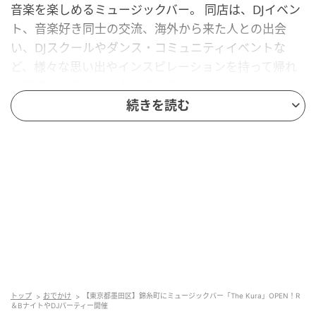
音楽を楽しめるミュージックバー。 同店は、DJイベン
ト、音楽好き同士の交流、海外から来た人との出会
い、DJスクールやダンス・コミュニティイベントな
ど、様々な思い出やインスピレーションを持って帰れ
る空間を作りたいと考えているという。
続きを読む
3日間のオープニングイベント
トップ
おでかけ
【東京都墨田区】錦糸町にミュージックバー「The Kura」OPEN！R
＆BナイトやDJパーティー開催