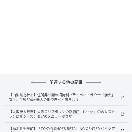
ストレートプレス
関連する他の記事
オープニングイベントでは、初日となる7月31日
(金)18:00〜23:00に、店舗のお披露目を兼ねたバー営
【山梨県北杜市】住所非公開の招待制プライベートサウナ「湧火」
誕生。半径500m無人の地で自然と向き合う
業を実施。DJパーティーが苦手な人も気軽に来店でき
る、音楽とお酒をゆっくり楽しめる一日だ。入場は無
【大阪府大阪市】大阪コリアタウンの旗艦店「Panga」内のレスト
料となっている。
ランに夏シーズン限定のメニューが登場
【栃木県壬生町】「TOKYO SHOES RETAILING CENTER ベイシア