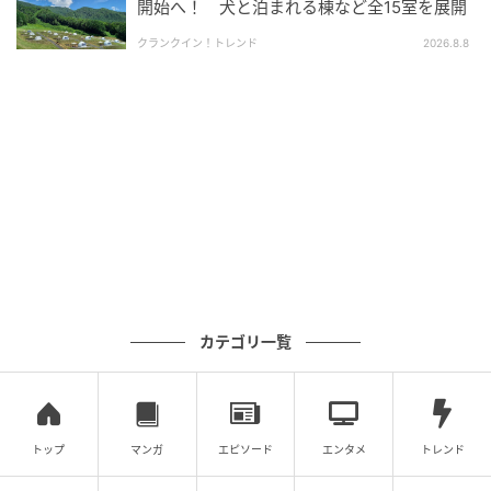
た選曲でオープニング・ウィークエンドを締めくく
開始へ！ 犬と泊まれる棟など全15室を展開
る。
クランクイン！トレンド
2026.8.8
出演するのは、DJ Chihiro、DJ KAKI、DJ Fourd
Nkay。料金は飲み放題メニュー・入場料込み5,000円
で、シャンパン・ショットは別料金だ。
「The Kura」のスタッフの想い＆クラファン
実施中
[caption id="attachment_1654612"
align="aligncenter" width="600"]
カテゴリ一覧
トップ
マンガ
エピソード
エンタメ
トレンド