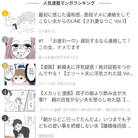
ストレートプレス
人気連載マンガランキング
8月1日(土)18:00〜23:00には、浅草で開催されてきたR
最初に感じた違和感…普段マメに連絡をして
こない夫からのLINE【され妻なつこ Vol.1】
＆Bナイトを錦糸町に移し、オープニングのメインイベ
ント「錦糸町R＆Bナイト」を開催。DJ 我空、Yve、DJ
され妻なつこ
Fourd Nkayが出演し、R＆B、Hip Hop、Old School、
#1 「お疲れ〜♡」遅刻するなら連絡して！
Reggaeなど、ブラックミュージックを中心に楽しめる
この女、ナメてます
DJイベントだ。
美人な友達は何でも許される
【漫画】新婚夫に浮気疑惑！絶対証拠をつか
料金は、飲み放題メニュー・入場料込みで5,000円。
んでやる！【エリート夫に浮気された話 Vol.
シャンパン・ショットは別料金となっている。
1】
エリート夫に浮気された話
【スカッと漫画】双子の娘より飲み会が大
事!? 親の自覚がない夫を懲らしめた話【第1
話】
【スカッと漫画】双子の娘より飲み会が大事!? 親の自覚がない夫を
懲らしめた話
「朝からどこ行ってたんだよ」いつまでも子
どもの習い事を把握しない夫【離婚後同居 Vo
l.1】
離婚後同居