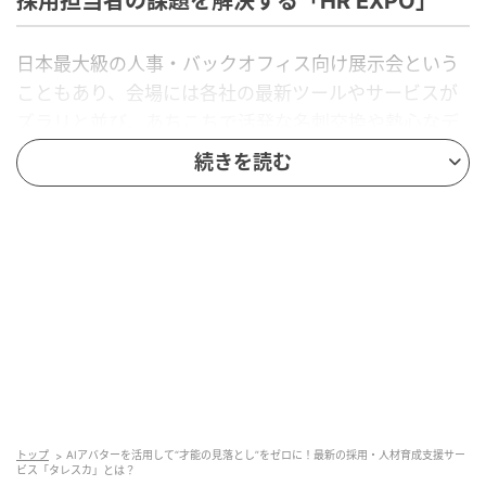
採用担当者の課題を解決する「HR EXPO」
日本最大級の人事・バックオフィス向け展示会という
こともあり、会場には各社の最新ツールやサービスが
ズラリと並び、あちこちで活発な名刺交換や熱心なデ
モンストレーションが行われていた。
続きを読む
なかでも圧倒的な存在感を放っていたのが、「AI」や
「DX」といったキーワードを掲げるブースの数々。採
用課題の解決策を求めて食い入るように説明を聞く担
当者たちの姿からは、「新しいテクノロジーを取り入
れたい」「変わりゆく採用市場を勝ち抜きたい」とい
う企業の切実な思いと本気度が伝わってくる。
そんななか、株式会社Preferred Networksが出展する
「タレスカ」ブースへ。6月よりサービスのリブランデ
ィングを行い、これまで採用領域で提供してきたAI面
トップ
AIアバターを活用して“才能の見落とし”をゼロに！最新の採用・人材育成支援サー
ビス「タレスカ」とは？