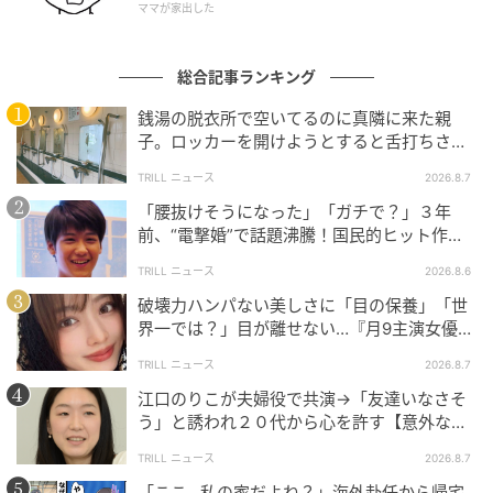
ママが家出した
る最中、AIがこちらの言葉の“行間”まで完璧に読んで
受け答えをしてくれたこと。
総合記事ランキング
単にキーワードに反応しているのではなく、こちらが
銭湯の脱衣所で空いてるのに真隣に来た親
話す文脈や微妙なニュアンスまでしっかり理解したう
子。ロッカーを開けようとすると舌打ちさ
れ…→直後、娘の放った“純粋な一言”に「心の
えで会話のキャッチボールが続くため、途中から相手
TRILL ニュース
2026.8.7
中で拍手」
がAIであることを忘れてしまうほど。この高度な対話
「腰抜けそうになった」「ガチで？」３年
力があるからこそ、従来の選考では見えにくかった
前、“電撃婚”で話題沸騰！国民的ヒット作
「コミュニケーション能力」や「潜在能力」まで、フ
『逃げ恥』で異彩放った【国宝級イケメン】
TRILL ニュース
2026.8.6
ラットに、かつ多角的に評価できるのだと、身をもっ
破壊力ハンパない美しさに「目の保養」「世
て実感した。
界一では？」目が離せない…『月9主演女優
（34歳）』“極上”美ショットがすごい
TRILL ニュース
2026.8.7
江口のりこが夫婦役で共演→「友達いなさそ
AI相手に何度でも挑戦！「タレスカAIロープ
う」と誘われ２０代から心を許す【意外な親
レ」
友芸人】とは？
TRILL ニュース
2026.8.7
続いて、人材育成向けの新サービス「タレスカAIロー
「ここ…私の家だよね？」海外赴任から帰宅