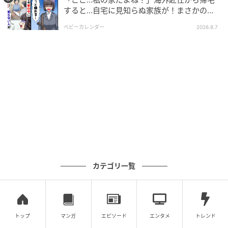
すると…自宅に見知らぬ家族が！まさかの真
プレ」も体験させてもらった。こちらは、AIアバター
相とは！？
を顧客などに見立て、商談や接客といった実践的な練
ベビーカレンダー
2026.8.7
習ができるサービス。今回は、父の日に合わせた「時
計店の接客ロープレ」が展開されていた。
マニュアル通りにはいかない読めない展開を、AI相手
にノーリスクで何度も経験できるため、現場で活き
る“本物の対話力”を身につけることができる。24時間
いつでも練習できて、詳細な評価レポートまでもらえ
るという至れり尽くせりの機能に、これからの人材育
成の大きな変化を予感させられた。
カテゴリ一覧
トップ
マンガ
エピソード
エンタメ
トレンド