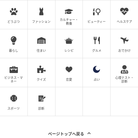
カルチャー・
どうぶつ
ファッション
ビューティー
ヘルスケア
教養
暮らし
住まい
レシピ
グルメ
おでかけ
「タレスカAIロープレ」で接客を練習！
ビジネス・マ
心理テスト・
クイズ
恋愛
占い
ネー
診断
今後「タレスカ」はどう活かされる？
今回、「タレスカAI面接」と「タレスカAIロープレ」
スポーツ
診断
のデモ体験を通して、“AI＝機械的”というイメージを完
全に覆し、人とAIの新しいコミュニケーションの形を
ページトップへ戻る
感じた。