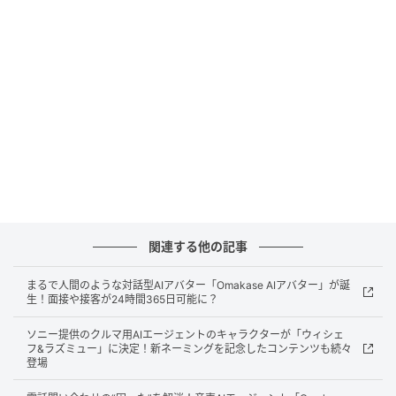
接サービスを、人材育成領域にまで拡張したそうだ。
AIアバターとの対話を通じて、企業における“人を見極
め、人を育てること”のどちらもサポートするブランド
へと進化した、今注目のサービスとなっている。
関連する他の記事
まるで人間のような対話型AIアバター「Omakase AIアバター」が誕
生！面接や接客が24時間365日可能に？
ソニー提供のクルマ用AIエージェントのキャラクターが「ウィシェ
フ&ラズミュー」に決定！新ネーミングを記念したコンテンツも続々
登場