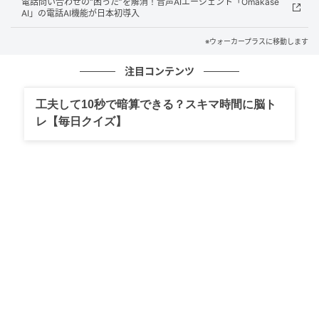
電話問い合わせの“困った”を解消！音声AIエージェント「Omakase
「HR EXPO」に出展された「タレスカ」ブースへ！
AI」の電話AI機能が日本初導入
※ウォーカープラスに移動します
“真の実力”を可視化する「タレスカAI面接」
注目コンテンツ
工夫して10秒で暗算できる？スキマ時間に脳ト
「タレスカ」ブースで体験したのは、採用のミスマッ
レ【毎日クイズ】
チ解消を目指す「タレスカAI面接」。全国112件の応
募の中から厳正な審査の結果、「第15回 日本HRチャ
レンジ大賞」で「人材サービス優秀賞(採用部門)」を受
賞したAI面接サービスだ。
画面の向こうのAIアバターと対話形式で面接が進むの
だが、従来の書類選考などでは評価が難しかった「コ
ミュニケーション能力」や「問題解決能力」、さらに
は「潜在的な能力」まで、AIが多角的に評価してくれ
るのが最大の特徴。面接官のスキルに左右されず、求
職者の才能をフラットに見落としなく発掘できる、画