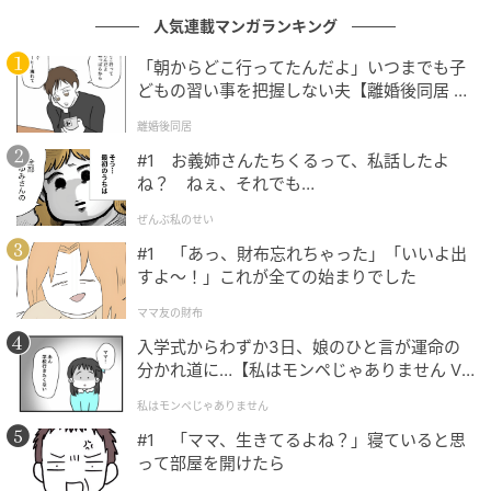
期的なシステムだと感じた。
人気連載マンガランキング
「朝からどこ行ってたんだよ」いつまでも子
どもの習い事を把握しない夫【離婚後同居 Vo
l.1】
離婚後同居
#1 お義姉さんたちくるって、私話したよ
ね？ ねぇ、それでも…
ぜんぶ私のせい
#1 「あっ、財布忘れちゃった」「いいよ出
すよ〜！」これが全ての始まりでした
ママ友の財布
入学式からわずか3日、娘のひと言が運命の
分かれ道に…【私はモンペじゃありません Vo
l.1】
私はモンペじゃありません
#1 「ママ、生きてるよね？」寝ていると思
【写真】「タレスカAI面接」の体験の様子
って部屋を開けたら
何より一番衝撃的だったのは、実際に面接を受けてい