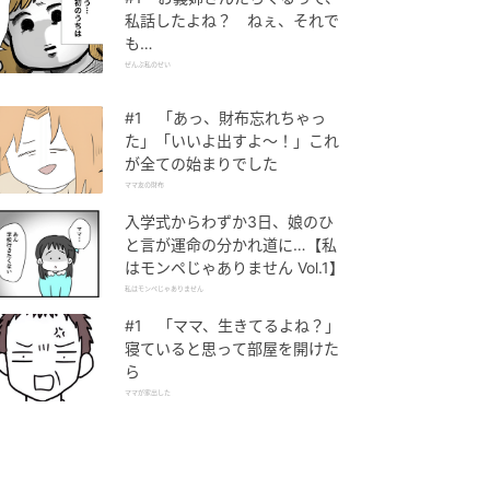
私話したよね？ ねぇ、それで
も…
ぜんぶ私のせい
#1 「あっ、財布忘れちゃっ
た」「いいよ出すよ〜！」これ
が全ての始まりでした
ママ友の財布
入学式からわずか3日、娘のひ
と言が運命の分かれ道に…【私
はモンペじゃありません Vol.1】
私はモンペじゃありません
#1 「ママ、生きてるよね？」
寝ていると思って部屋を開けた
ら
ママが家出した