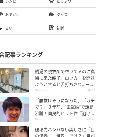
レシピ
どうぶつ
おでかけ
クイズ
占い
診断
合記事ランキング
銭湯の脱衣所で空いてるのに真
隣に来た親子。ロッカーを開け
ようとすると舌打ちされ…→直
後、娘の放った“純粋な一言”に
TRILL ニュース
2026.8.7
「心の中で拍手」
「腰抜けそうになった」「ガチ
で？」３年前、“電撃婚”で話題
沸騰！国民的ヒット作『逃げ
恥』で異彩放った【国宝級イケ
TRILL ニュース
2026.8.6
メン】
破壊力ハンパない美しさに「目
の保養」「世界一では？」目が