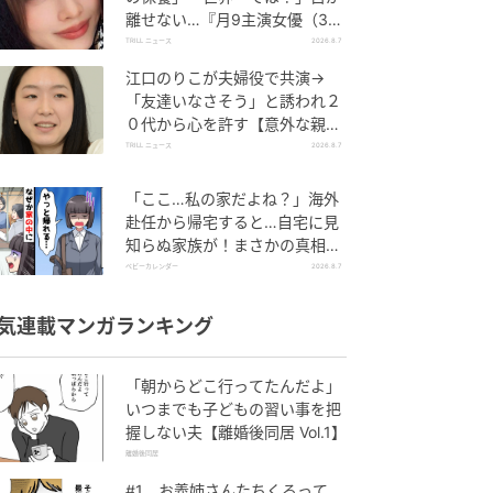
離せない…『月9主演女優（34
歳）』“極上”美ショットがすご
TRILL ニュース
2026.8.7
い
江口のりこが夫婦役で共演→
「友達いなさそう」と誘われ２
０代から心を許す【意外な親友
芸人】とは？
TRILL ニュース
2026.8.7
「ここ…私の家だよね？」海外
赴任から帰宅すると…自宅に見
知らぬ家族が！まさかの真相と
は！？
ベビーカレンダー
2026.8.7
気連載マンガランキング
「朝からどこ行ってたんだよ」
いつまでも子どもの習い事を把
握しない夫【離婚後同居 Vol.1】
離婚後同居
#1 お義姉さんたちくるって、