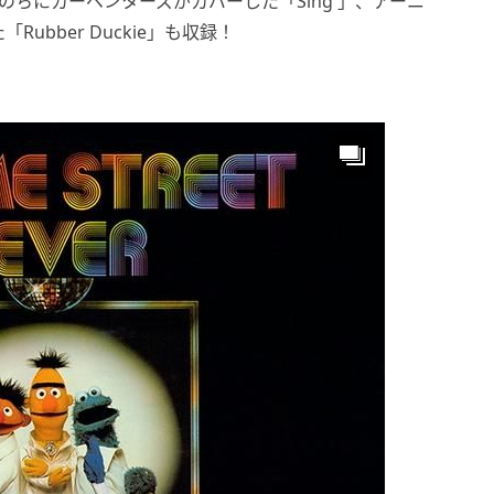
はじめ、のちにカーペンターズがカバーした「Sing 」、アーニ
bber Duckie」も収録！