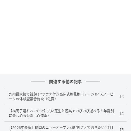
関連する他の記事
画像：藍野あき
九州最大級で話題！“サウナ付き高床式物見櫓コテージも”スノーピ
ークの体験型複合施設（佐賀）
また、木で作られた汽車やおうちもあり、木のぬくも
りを感じながら遊べます。
【福岡子連れおでかけ】広い芝生と遊具でのびのび遊べる！年齢別
に楽しめる公園（百道浜）
遊具広場には、ボルダリング遊具と丸太を渡る遊具
【2026年最新】福岡のニューオープン4選“押さえておきたい”注目