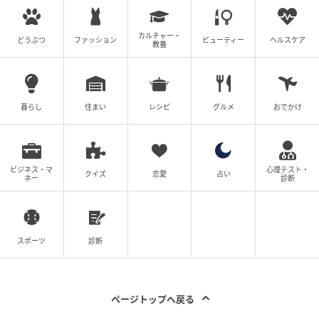
カルチャー・
どうぶつ
ファッション
ビューティー
ヘルスケア
教養
暮らし
住まい
レシピ
グルメ
おでかけ
ビジネス・マ
心理テスト・
クイズ
恋愛
占い
ネー
診断
画像：藍野あき
各エリアにはトイレが完備。
スポーツ
診断
遊具広場横のテニスクラブハウスと公園管理事務所に
は、「赤ちゃんの駅」としておむつ替え・授乳スペー
スがあるので、小さな子ども連れでも安心して利用で
ページトップへ戻る
きますよ。