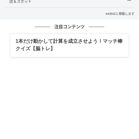
が。
店＆スポット
※ARNEに移動します
注目コンテンツ
1本だけ動かして計算を成立させよう！マッチ棒
クイズ【脳トレ】
画像：藍野あき
でこぼこした面が広がる面白い形のすべり台もありま
す。