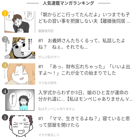
人気連載マンガランキング
「朝からどこ行ってたんだよ」いつまでも子
どもの習い事を把握しない夫【離婚後同居 Vo
l.1】
離婚後同居
#1 お義姉さんたちくるって、私話したよ
ね？ ねぇ、それでも…
ぜんぶ私のせい
#1 「あっ、財布忘れちゃった」「いいよ出
すよ〜！」これが全ての始まりでした
ママ友の財布
入学式からわずか3日、娘のひと言が運命の
分かれ道に…【私はモンペじゃありません Vo
l.1】
画像：藍野あき
私はモンペじゃありません
#1 「ママ、生きてるよね？」寝ていると思
大型の遊具には4つのすべり台があり、ロープの道や階
って部屋を開けたら
段でつながっています。
ママが家出した