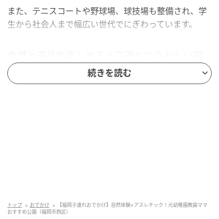
また、テニスコートや野球場、球技場も整備され、学
生から社会人まで幅広い世代でにぎわっています。
自然と遊具を楽しめる！子連れにうれしい園
内の見どころ
続きを読む
子連れファミリーにとって『西部運動公園』の魅力
は、「自然」と「遊具」の両方を楽しめること。
特に、自然を感じられるビオトープには池へとつなが
る川があり、メダカやアメンボなどの生き物を観察す
ることができます。
芝生の丘では、季節の虫や草花を探しながら散策する
のも楽しいですよ♪
トップ
おでかけ
【福岡子連れおでかけ】自然体験×アスレチック！元幼稚園教諭ママ
おすすめ公園（福岡市西区）