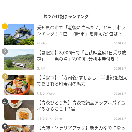
おでかけ記事ランキング
愛知県の市で「老後に住みたい」と思う市ラ
ンキング！ 2位「岡崎市」を抑えた1位は？
【2026年調査】
All About
2026.8.6
【夏限定】3,000円で「西武線全線1日乗り放
題」＋「祭の湯」2,000円分利用券付き！
『秩父 夏のおでかけきっぷ』でお得に秩父観
GLAM
2026.8.7
光
【浦安市】「寿司義-すしよし」半世紀を超え
て愛される町寿司の魅力
リビングWeb
2026.8.7
画像：藍野あき
【青森ひとり旅】青森で絶品アップルパイ食
べるならここ！3選
スプリング遊具も充実していますよ！
オレンジページnet
2026.8.7
【天神・ソラリアプラザ】駅チカなのにゆっ