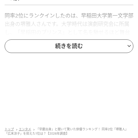
同率2位にランクインしたのは、早稲田大学第一文学部
出身の堺雅人さんです。大学時代は演劇研究会に所属
し、「早稲田のプリンス」として名を馳せるほど舞台
に熱中していました。豊かな表現力と圧倒的なセリフ
続きを読む
回しで知られ、重厚な歴史物から現代劇まで、数々の
名作で唯一無二の存在感を発揮しています。
回答者コメント
「メディアで見る雰囲気からは早慶出身のイメージを
持てなかったからです」（30代女性／宮城県）
「憑依型の凄まじい演技力で圧倒的な存在感を放つ名
トップ
エンタメ
「早慶出身」と聞いて驚いた俳優ランキング！ 同率2位「堺雅人」
「広末涼子」を抑えた1位は？【2026年調査】
優であり、早稲田大学第一文学部という名門で演劇に