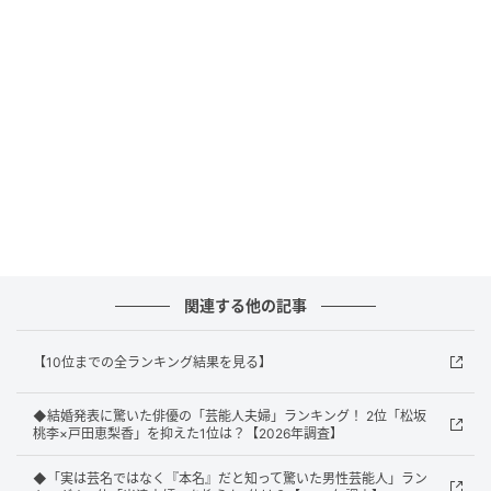
没頭していた経歴に深く納得した。役柄で見せる膨大
なセリフ回しの知性や、緻密なキャラクターの解釈力
は、早稲田という地で培われた教養が土台にある」
（60代男性／大阪府）
「役者で下積みされていると思っていたから」（40代
女性／兵庫県）
関連する他の記事
同率2位：広末涼子（早稲田大学 教育学部（中
退））／40票
【10位までの全ランキング結果を見る】
同じく2位に選ばれたのは、早稲田大学教育学部出身の
◆結婚発表に驚いた俳優の「芸能人夫婦」ランキング！ 2位「松坂
広末涼子さんです。一世を風靡したトップアイドル・
桃李×戸田恵梨香」を抑えた1位は？【2026年調査】
俳優としての活動の最中、名門私大へ進学したニュー
◆「実は芸名ではなく『本名』だと知って驚いた男性芸能人」ラン
スは当時大きな話題を呼びました。透明感あふれる佇