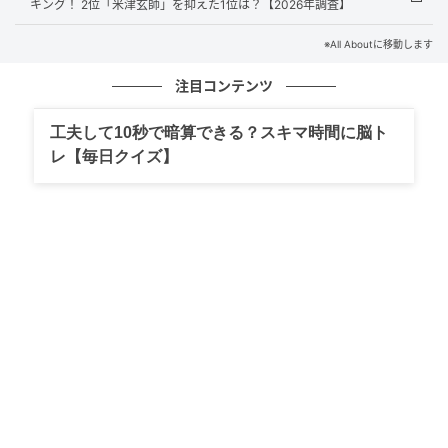
キング！ 2位「米津玄師」を抑えた1位は？【2026年調査】
まいはそのままに、近年はより成熟した演技で多くの
※All Aboutに移動します
観客を魅了し続けています。
注目コンテンツ
工夫して10秒で暗算できる？スキマ時間に脳ト
回答者コメント
レ【毎日クイズ】
「デビュー当時からトップアイドル・女優として多忙
を極めていた印象が強いため、その全盛期の最中に早
稲田大学に合格し、通われていたこと自体が当時とて
も衝撃的でした」（20代男性／宮城県）
「なんだかんだで騒ぎを起こしてるけど、これだけの
学力があるのは素直に凄い」（40代女性／岡山県）
「当時のイメージからすると意外で、どうやって合格
したのか驚いたからです。実際には途中で中退されて