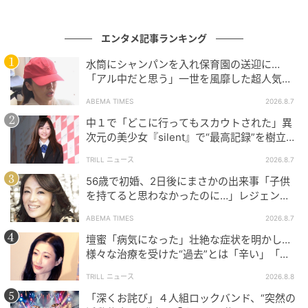
回答者コメント
エンタメ記事ランキング
「可愛らしい方で、若いころから芸能活動一本に集中
水筒にシャンパンを入れ保育園の送迎に…
「アル中だと思う」一世を風靡した超人気タ
していたと思っていました」（50代女性／神奈川県）
レント、酒漬けだった日々を告白
ABEMA TIMES
2026.8.7
「いつもバラエティ番組で明るい天然の雰囲気があっ
中１で「どこに行ってもスカウトされた」異
次元の美少女『silent』で“最高記録”を樹立し
たから」（20代男性／神奈川県）
た「反則級」の【トップ女優】
TRILL ニュース
2026.8.7
「これまであまり高学歴というイメージがなかった。
56歳で初婚、2日後にまさかの出来事「子供
偏見だけど、モデル出身の方に高学歴のイメージがあ
を持てると思わなかったのに…」レジェンド
美魔女が当時の心境を告白
まりない」（30代女性／広島県）
ABEMA TIMES
2026.8.7
壇蜜「病気になった」壮絶な症状を明かし…
※回答者からのコメントは原文ママです
様々な治療を受けた“過去”とは「辛い」「苦
※記事内容は執筆時点のものです。最新の内容をご確
しい」
TRILL ニュース
2026.8.8
認ください
「深くお詫び」４人組ロックバンド、“突然の