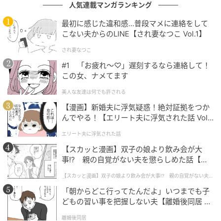
人気連載マンガランキング
いますが、それでも早慶に入学していたと知り、その
ギャップに強い驚きを感じました」（40代女性／兵庫
最初に感じた違和感…普段マメに連絡をして
こない夫からのLINE【され妻なつこ Vol.1】
県）
され妻なつこ
#1 「お疲れ〜♡」遅刻するなら連絡して！
この女、ナメてます
1位：トリンドル玲奈（慶應義塾大学 環境情報
美人な友達は何でも許される
学部）／43票
【漫画】新婚夫に浮気疑惑！絶対証拠をつか
んでやる！【エリート夫に浮気された話 Vol.
見事1位に輝いたのは、慶應義塾大学環境情報学部を卒
1】
エリート夫に浮気された話
業したトリンドル玲奈さんです。モデルとして芸能界
【スカッと漫画】双子の娘より飲み会が大
のキャリアをスタートし、現在は俳優としても独自の
事!? 親の自覚がない夫を懲らしめた話【第1
ポジションを確立しています。おっとりとした華やか
話】
【スカッと漫画】双子の娘より飲み会が大事!? 親の自覚がない夫を
な雰囲気と、名門慶應出身という高い知性あふれる経
懲らしめた話
「朝からどこ行ってたんだよ」いつまでも子
歴とのギャップが多くの驚きを生みました。
どもの習い事を把握しない夫【離婚後同居 Vo
l.1】
離婚後同居