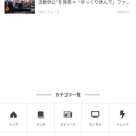
活動休止”を発表→「ゆっくり休んで」ファン
文：坂上 恵
心配の声
TRILL ニュース
2026.8.7
元記事で読む
次の記事
【女性限定】唇が魅力的だと思う50代男性俳
優ランキング！ 2位「大沢たかお」を抑えた1
位は？
の記事をもっとみる
カテゴリ一覧
トップ
マンガ
エピソード
エンタメ
トレンド