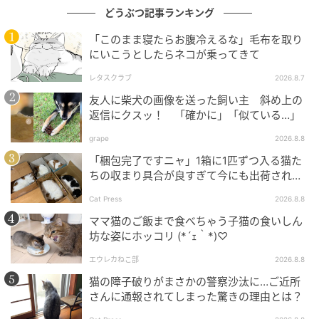
どうぶつ記事ランキング
「このまま寝たらお腹冷えるな」毛布を取り
にいこうとしたらネコが乗ってきて
レタスクラブ
2026.8.7
友人に柴犬の画像を送った飼い主 斜め上の
返信にクスッ！ 「確かに」「似ている…」
grape
2026.8.8
「梱包完了ですニャ」1箱に1匹ずつ入る猫た
ちの収まり具合が良すぎて今にも出荷されそ
う
Cat Press
2026.8.8
ママ猫のご飯まで食べちゃう子猫の食いしん
坊な姿にホッコリ (*´ｪ｀*)♡
エウレカねこ部
2026.8.8
猫の障子破りがまさかの警察沙汰に…ご近所
さんに通報されてしまった驚きの理由とは？