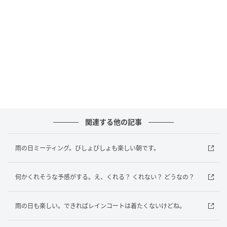
柴犬 ハル
関連する他の記事
雨の日ミーティング。びしょびしょも楽しい朝です。
何かくれそうな予感がする。え、くれる？ くれない？ どうなの？
出典
andpremium.jp
雨の日も楽しい。できればレインコートは着たくないけどね。
千葉県鴨川市生まれ、都内在住のオスの柴犬。ソラ父