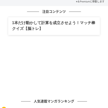
※＆Premiumに移動します
さん、ベニ母さん、アキ、チャチャ丸、マメ、ルルの
兄弟姉妹の末っ子。奥目の二重でちょっと困ったよう
注目コンテンツ
な表情と、俊敏な動きが特徴で、近所のおまわりさん
1本だけ動かして計算を成立させよう！マッチ棒
や見知らぬ通行人にも愛想を振りまくハッピーな性
クイズ【脳トレ】
格。現在「スワレ」「マテ」を鋭意習得中。
元記事で読む
次の記事
とろろです。これが、にゃん体動物の涼み方
です。
の記事をもっとみる
人気連載マンガランキング