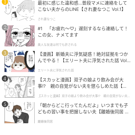
最初に感じた違和感…普段マメに連絡をして
こない夫からのLINE【され妻なつこ Vol.1】
され妻なつこ
#1 「お疲れ〜♡」遅刻するなら連絡して！
この女、ナメてます
美人な友達は何でも許される
【漫画】新婚夫に浮気疑惑！絶対証拠をつか
んでやる！【エリート夫に浮気された話 Vol.
1】
エリート夫に浮気された話
【スカッと漫画】双子の娘より飲み会が大
事!? 親の自覚がない夫を懲らしめた話【第1
話】
【スカッと漫画】双子の娘より飲み会が大事!? 親の自覚がない夫を
懲らしめた話
「朝からどこ行ってたんだよ」いつまでも子
どもの習い事を把握しない夫【離婚後同居 Vo
l.1】
離婚後同居