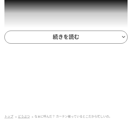
続きを読む
こんにちは、ハルくんです。ぼくがヘソ天をしたりカ
ーテンを被ったり、ちょっと変わったポーズや行動を
しているとハイテンションで喜ぶかーちゃんとーちゃ
ん。なんとなくその気持ちは理解できるけど、ぼくだ
って干渉されずにいろいろやりたいわけで、「わーか
わいい、ハルくん何やってるのー」とか騒がれて写真
なんて撮られるのも良し悪しですよ。ぼくがチャーミ
ングなのは仕方ないし、かーちゃんとーちゃんの愛情
トップ
どうぶつ
なぁに呼んだ？ カーテン被っているとこだから忙しいの。
もわかるけど、もう少し冷静にね、というのがぼくの
本音かな、ね。