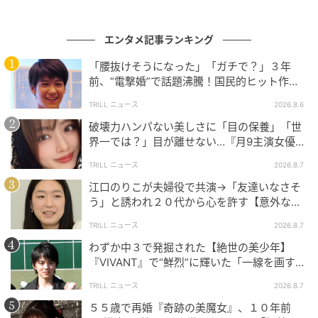
エンタメ記事ランキング
「腰抜けそうになった」「ガチで？」３年
前、“電撃婚”で話題沸騰！国民的ヒット作
『逃げ恥』で異彩放った【国宝級イケメン】
TRILL ニュース
2026.8.6
破壊力ハンパない美しさに「目の保養」「世
界一では？」目が離せない…『月9主演女優
（34歳）』“極上”美ショットがすごい
TRILL ニュース
2026.8.7
江口のりこが夫婦役で共演→「友達いなさそ
う」と誘われ２０代から心を許す【意外な親
友芸人】とは？
TRILL ニュース
2026.8.7
わずか中３で発掘された【絶世の美少年】
『VIVANT』で“鮮烈”に輝いた「一線を画す」
イケメン俳優
TRILL ニュース
2026.8.7
５５歳で再婚『奇跡の美魔女』、１０年前