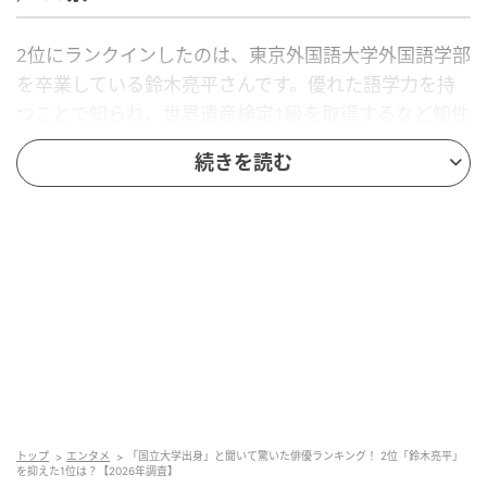
2位にランクインしたのは、東京外国語大学外国語学部
を卒業している鈴木亮平さんです。優れた語学力を持
つことで知られ、世界遺産検定1級を取得するなど知性
派の一面を持ちます。確かな演技力と徹底した役作り
続きを読む
で、多様な地理や歴史を背景に持つ役柄もリアルに演
じきる実力派俳優です。
回答者コメント
「俳優で色々な役をこなしている印象しかなく、国立
大学出身だとは思わなかったため」（40代女性／静岡
県）
トップ
エンタメ
「国立大学出身」と聞いて驚いた俳優ランキング！ 2位「鈴木亮平」
を抑えた1位は？【2026年調査】
「俳優としての活躍が目立っていたため、難関の国立