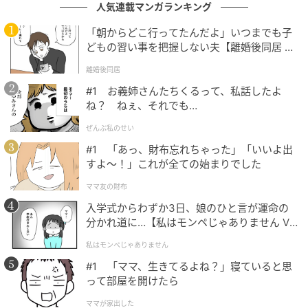
人気連載マンガランキング
※記事内容は執筆時点のものです。最新の内容をご確
認ください
「朝からどこ行ってたんだよ」いつまでも子
どもの習い事を把握しない夫【離婚後同居 Vo
l.1】
文：坂上 恵
離婚後同居
#1 お義姉さんたちくるって、私話したよ
元記事で読む
ね？ ねぇ、それでも…
ぜんぶ私のせい
次の記事
#1 「あっ、財布忘れちゃった」「いいよ出
【女性限定】声が魅力的だと思う50代女性俳
すよ〜！」これが全ての始まりでした
優ランキング！ 2位「松嶋菜々子」を抑えた1
ママ友の財布
位は？
入学式からわずか3日、娘のひと言が運命の
の記事をもっとみる
分かれ道に…【私はモンペじゃありません Vo
l.1】
私はモンペじゃありません
#1 「ママ、生きてるよね？」寝ていると思
って部屋を開けたら
ママが家出した