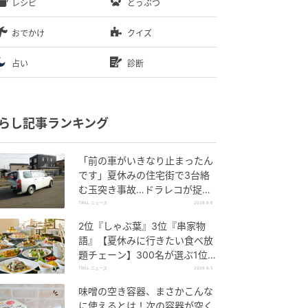
レシピ
どうぶつ
おでかけ
クイズ
占い
診断
らし記事ランキング
「前の車がいきなり止まったん
です」夏休みの住宅街で3台絡
む玉突き事故…ドラレコが捉え
ていた“急ブレーキの理由”
TRILL ニュース
2026.8.6
2位『しゃぶ葉』3位『串家物
語』【夏休みに行きたい食べ放
題チェーン】300名が選ぶ1位
に「満足度が高い」「大人まで
TRILL ニュース
2026.8.5
楽しめる」
味噌の空き容器、まさかこんな
に使えるとは！次の容器が空く