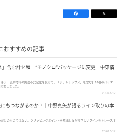
におすすめの記事
」含む計14種 “モノクロ”パッケージに変更 中東情
に伴う一部原材料の調達不安定化を受けて、「ポテトチップス」を含む計14種のパッケー
と発表しました。
2026.5.12
安全にもつながるのか？｜中野真矢が語るライン取りの本
ためだけのものではない。クリッピングポイントを意識しながら正しいラインをトレースす
2026.5.12