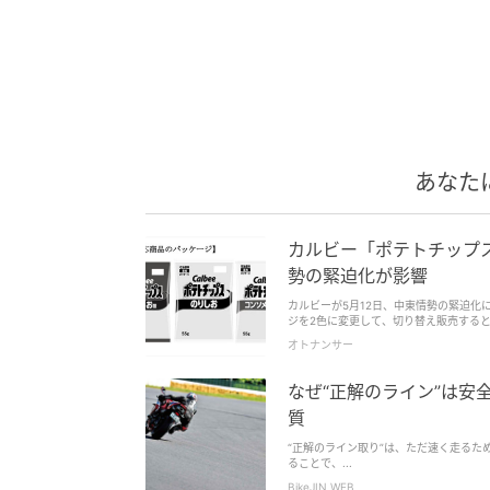
あなた
カルビー「ポテトチップス
勢の緊迫化が影響
カルビーが5月12日、中東情勢の緊迫化
ジを2色に変更して、切り替え販売する
オトナンサー
なぜ“正解のライン”は
質
“正解のライン取り”は、ただ速く走る
ることで、...
BikeJIN WEB