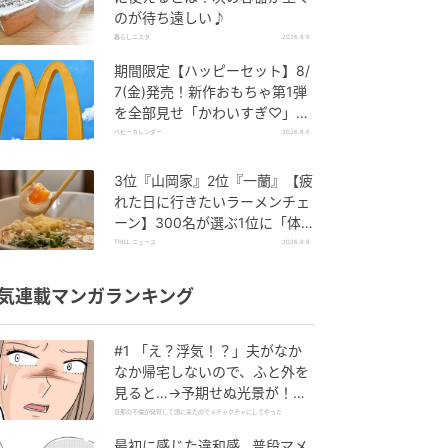
のが待ち遠しい♪
暮らしニスタ
2026.8.6
期間限定【ハッピーセット】8/
7(金)発売！新作おもちゃ第1弾
を全部見せ「かわいすぎ♡」
「絶対行く！」
ベビーカレンダー
2026.8.6
3位『山岡家』2位『一蘭』【疲
れた日に行きたいラーメンチェ
ーン】300名が選ぶ1位に「体
に染みわたる」「満足感と元気
TRILL ニュース
2026.8.6
をもらえる」
気連載マンガランキング
#1 「え？浮気！？」夫がなか
なか帰宅しないので、ふと外を
見ると…→予期せぬ光景が！｜
旦那の不倫が発覚して頭に来た
旦那の不倫が発覚して頭に来たのでメチャクチャにしてやった
のでメチャクチャにしてやった
最初に感じた違和感…普段マメ