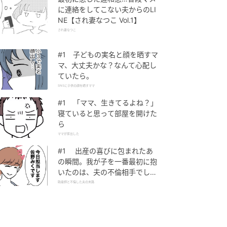
に連絡をしてこない夫からのLI
NE【され妻なつこ Vol.1】
され妻なつこ
#1 子どもの実名と顔を晒すマ
マ、大丈夫かな？なんて心配し
ていたら。
SNSに子供の顔を晒すママ
#1 「ママ、生きてるよね？」
寝ていると思って部屋を開けた
ら
ママが家出した
#1 出産の喜びに包まれたあ
の瞬間。我が子を一番最初に抱
いたのは、夫の不倫相手でし
た。
助産師と不倫した夫の末路