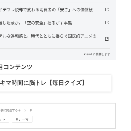
？デフレ脱却で変わる消費者の「安さ」への価値観
置し隠蔽か。「空の安全」揺るがす事態
アルな違和感と、時代とともに揺らぐ国民的アニメの
※tend.に移動します
目コンテンツ
スキマ時間に脳トレ【毎日クイズ】
記事に関連するキーワード
ット
#テーマ