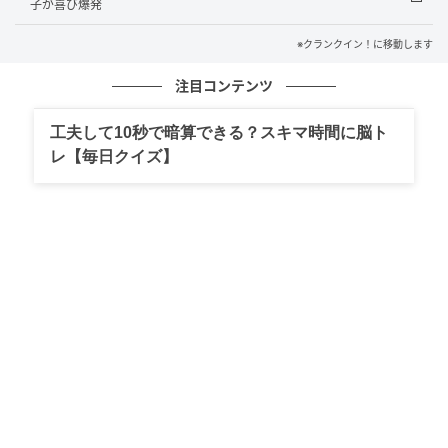
子が喜び爆発
おもちゃに心動かされないじゃないですか（笑）」と
爆弾発言が飛び出し、会場が大爆笑に包まれた。
※クランクイン！に移動します
注目コンテンツ
慌てる声優陣に唐沢は「『トイ・ストーリー』のおも
ちゃじゃなくて！ ちっちゃいやつ！ 動かないやつ！」
工夫して10秒で暗算できる？スキマ時間に脳ト
と急いでフォロー。広瀬は「ウッディとバズの掛け合
レ【毎日クイズ】
いがナチュラルに見れて面白いです」と笑い、所も
「唐沢さんをウッディみたいに後ろのひもを引っ張っ
たらしゃべれるようにして」と唐沢の天然っぷりに驚
きを隠せない様子だった。
アニメ映画『トイ・ストーリー５』は、7月3日より全
国公開。
元記事で読む
次の記事