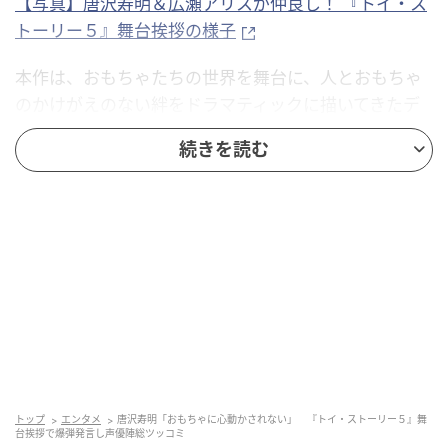
【写真】唐沢寿明＆広瀬アリスが仲良し！ 『トイ・ス
トーリー５』舞台挨拶の様子
本作は、おもちゃたちの世界を舞台に、人とおもちゃ
のかけがえのない絆をドラマティックに描いてきたデ
ィズニー＆ピクサー『トイ・ストーリー』シリーズの
続きを読む
最新作。
今回開催されたジャパンプレミアは、まるで作品の世
界に入り込んだかのような豪華レッドカーペットと、
全国25劇場とライブビューイングをつないでの舞台あ
いさつを実施し、『トイ・ストーリー５』の声優陣と
『トイ・ストーリー』シリーズファンが駆けつけ、プ
レミアを盛り上げた。
舞台あいさつには、唐沢寿明（ウッディ）、所ジョー
トップ
エンタメ
唐沢寿明「おもちゃに心動かされない」 『トイ・ストーリー５』舞
ジ（バズ）、日下由美（ジェシー）、広瀬アリス（リ
台挨拶で爆弾発言し声優陣総ツッコミ