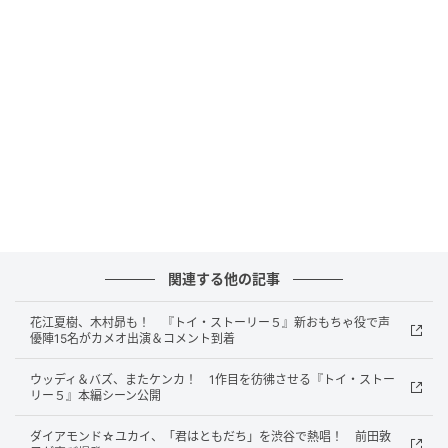
リーパッド）、佐野勇斗（スマーティー・パンツ）、
井上和（乃木坂46）（スナッピー）、松井ケムリ（令
和ロマン）（アトラス）、竜星涼（フォーキー）の八
人が登壇。
『トイ・ストーリー』の思い出を振り返る中で、唐沢
は、シリーズの生みの親ジョン・ラセターからお土産
をもらった話を回顧。ハッピーセットの 『トイ・スト
ーリー』のおもちゃを段ボールいっぱいに受け取った
ことがあったそうで、「普通はいらないじゃないです
か」とまさかの一言。
関連する他の記事
花江夏樹、木村昴も！ 『トイ・ストーリー５』新おもちゃ役で声
「な、な、何言ってるか分かっているんですか？」と
優陣15名がカメオ出演＆コメント到着
所が焦りながらツッコみ、唐沢は「いっぱい持ってた
ウッディ＆バズ、またケンカ！ 1作目を彷彿させる『トイ・ストー
ってどこに置くんですか！」と本音。続けて「こんな
リー５』本編シーン公開
にシリーズが続くと思っていなかったから、好きだっ
ていう人にあげちゃいましたよ」と語り、「だって、
ダイアモンド☆ユカイ、「君はともだち」を渋谷で熱唱！ 前田敦