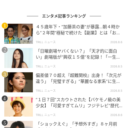
エンタメ記事ランキング
４５歳年下・“加藤茶の妻”が暴露…朝４時か
ら“２年間”極秘で続けた【副業】とは「お金
を稼ぐのって大変」
TRILL ニュース
2026.8.6
「日曜劇場ヤバくない？」「天才的に面白
い」劇場版が“興収１５億”を記録！「一生言
い続ける」放送後も続く“切望の声”
TRILL ニュース
2026.8.5
偏差値７０超え『超難関校』出身！「次元が
違う」「完璧すぎる」“華麗なる家系”に生ま
れた【規格外の逸材】
TRILL ニュース
2026.8.5
“１日７回”スカウトされた【バケモノ級の美
少女】「可愛すぎてムリ」フジテレビ“歴代N
o.1作”で輝いた『美人女優』
TRILL ニュース
2026.8.6
「ショックえぐ」「予想外すぎ」８ヶ月前