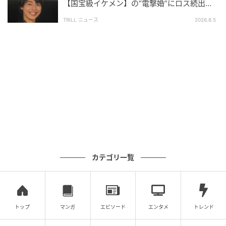
【国宝級イケメン】の“電撃婚”にロス続出！
興収“９５億超え”シリーズで輝いた逸材
TRILL ニュース
2026.8.5
カテゴリ一覧
トップ
マンガ
エピソード
エンタメ
トレンド