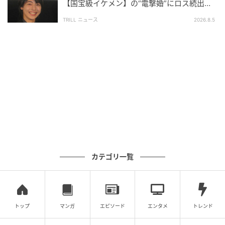
イノリティの子供たちは部活や恋愛といった「普通の
【国宝級イケメン】の“電撃婚”にロス続出！
興収“９５億超え”シリーズで輝いた逸材
青春」を送る前にまず自分自身と向き合うことを迫ら
TRILL ニュース
2026.8.5
れます。なぜ自分は親や友達と違うのか？、自分は間
違った存在なのか？と悩みながら、手探りで自分と社
会を接続していく苦しい季節。突き放した言い方をす
ればそれが性的マイノリティにとっての「青春」なの
かもしれません。
この「青春映画」はそんな中学生だった自分に届ける
つもりで製作しました。素敵な原作を提供してくださ
ったとら少さん、自身に問いかけるように丁寧に演じ
てくださった中川未悠さんに感謝申し上げます。コメ
カテゴリ一覧
ディ映画なので皆さんぜひご笑覧くださいませ。
■中川未悠（主演・ユウカ役）
トップ
マンガ
エピソード
エンタメ
トレンド
皆さんは過去に戻りたいと思ったことはありますか？