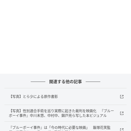
ん」。
ジェンダーの境界が身体的にも心理的にも濃く引かれ
るようになっていく思春期に、周囲との違和感を抱き
始めた主人公が、未来からやってきた「もうひとりの
自分」との対話を通して、自分らしい生き方を探求し
ていく物語だ。
主人公は、性別だけでなく、友達との関係性、そして
自分にとって大切なものとは何かを見つめ直してい
関連する他の記事
く。男女の単純な二元論では捉えられない複雑な感情
や、既存のカテゴリーやラベルでは表現しきれない心
【写真】とら少による原作書影
の揺らぎを、ユーモアを交えながら描き出す。
【写真】性別適合手術を巡り実際に起きた裁判を映画化 『ブルー
ボーイ事件』中川未悠、中村中、錦戸亮ら写した本ビジュアル
中学2年生のユウタはシングルマザーの母と二人暮ら
し。ユウタのもとにある日突然、ユウカと名乗る女性
『ブルーボーイ事件』は「今の時代に必要な映画」 飯塚花笑監