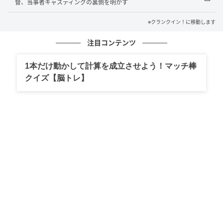
が現れる。ユウカは10年後の未来からやって来たユウ
督、当事者キャスティングの裏側を明かす
タ自身で、さまざまな苦労の末に性別適合手術を受け
※クランクイン！に移動します
てこの姿になったのだという。
注目コンテンツ
大人の身体になる前に一刻も早く性別移行に向けて動
1本だけ動かして計算を成立させよう！マッチ棒
き始めるよう迫るユウカ。周りの友人たちとの間で小
クイズ【脳トレ】
さな違和感を感じ始めていたユウタだが、強引なユウ
カに反発。女性として生きることを選んだユウカと、
その未来を受け入れがたいユウタの攻防がはじまる。
そんな中、ユウタの14歳の誕生日にある事件が起き、
ユウタは未来への選択を迫られる。
監督は、東海林毅。可視化されにくい高齢世代のゲイ
を描いた『老ナルキソス』や、日本で初めてトランス
ジェンダー俳優の一般公募オーディションを行った
『片袖の魚』など、性的マイノリティを主人公とした