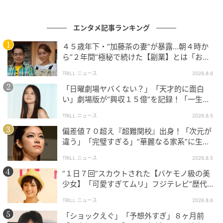
ぜひ、応援よろしくお願いいたします」とコメント。
原作者のとら少は「この映画を観た皆さんにも少し肩
エンタメ記事ランキング
の力を抜いて笑ってもらえたら嬉しいです！」と言葉
４５歳年下・“加藤茶の妻”が暴露…朝４時か
を寄せている。
ら“２年間”極秘で続けた【副業】とは「お金
を稼ぐのって大変」
TRILL ニュース
2026.8.6
映画『となりのとらんす少女ちゃん』は、11月7日よ
「日曜劇場ヤバくない？」「天才的に面白
り全国順次公開。
い」劇場版が“興収１５億”を記録！「一生言
い続ける」放送後も続く“切望の声”
TRILL ニュース
2026.8.5
監督、中川、原作者のコメント全文は以下の通り。
偏差値７０超え『超難関校』出身！「次元が
違う」「完璧すぎる」“華麗なる家系”に生ま
＜コメント全文＞
れた【規格外の逸材】
TRILL ニュース
2026.8.5
■東海林毅監督
“１日７回”スカウトされた【バケモノ級の美
少女】「可愛すぎてムリ」フジテレビ“歴代N
o.1作”で輝いた『美人女優』
僕は青春映画が少し苦手です。なぜならそこに自分の
TRILL ニュース
2026.8.6
姿がほとんど見当たらないからです。思春期、性的マ
「ショックえぐ」「予想外すぎ」８ヶ月前