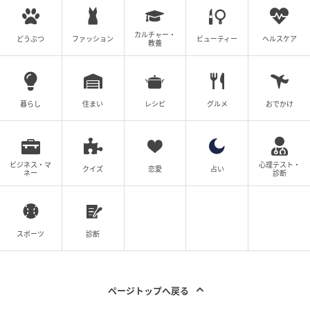
私は何度も思ったことがあります。あの時、早く行動
に移しておければ。とか、あの時、もっと勉強してい
カルチャー・
どうぶつ
ファッション
ビューティー
ヘルスケア
教養
たら。とか…タラレバを言ってしまったり。でも、きっ
と未来は自分で切り開いて行くことに意味があるんで
すよね。過去があるから今の私がいる。
暮らし
住まい
レシピ
グルメ
おでかけ
この作品は悩みや葛藤を抱えながらも前に進もうとす
る主人公の姿に、私自身もたくさん勇気をもらいまし
た。観てくださる皆様の未来に光が入り込むような作
ビジネス・マ
心理テスト・
クイズ
恋愛
占い
ネー
診断
品です。笑いあり、涙ありな映画となとらをぜひ、応
援よろしくお願いいたします。
■とら少（原作）
スポーツ
診断
前を向ける物語が好きです。前を向こうと足掻いてい
る人が好きです。いろんな納得できないことや飛び越
ページトップへ戻る
えられない想いを抱えながら、両手いっぱいの水をな