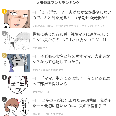
人気連載マンガランキング
作品を数多く手掛けてきた。
#1 「え？浮気！？」夫がなかなか帰宅しない
ので、ふと外を見ると…→予期せぬ光景が！
トランスジェンダーに対する差別やヘイトが広がる社
｜旦那の不倫が発覚して頭に来たのでメチャ
会状況と、トランスジェンダーを悲劇的に描く映画作
旦那の不倫が発覚して頭に来たのでメチャクチャにしてやった
クチャにしてやった
品が多い中、「コメディ映画で描きたい」という思い
最初に感じた違和感…普段マメに連絡をして
から、大阪を舞台に製作。未来からやってきたユウカ
こない夫からのLINE【され妻なつこ Vol.1】
役を務めるのは、トランスジェンダーMTF当事者であ
され妻なつこ
る俳優・中川未悠。本作では関西出身という自身のバ
#1 子どもの実名と顔を晒すママ、大丈夫か
ックグラウンドも活かし、関西弁で遠慮のないパワフ
な？なんて心配していたら。
ルなキャラクターを演じ、新たな魅力を見せている。
SNSに子供の顔を晒すママ
また、自身初の母親役として、はるな愛が出演する。
#1 「ママ、生きてるよね？」寝ていると思
って部屋を開けたら
中川は「この作品は悩みや葛藤を抱えながらも前に進
ママが家出した
もうとする主人公の姿に、私自身もたくさん勇気をも
#1 出産の喜びに包まれたあの瞬間。我が子
らいました。観てくださる皆様の未来に光が入り込む
を一番最初に抱いたのは、夫の不倫相手でし
ような作品です。笑いあり、涙ありな映画となとらを
た。
助産師と不倫した夫の末路