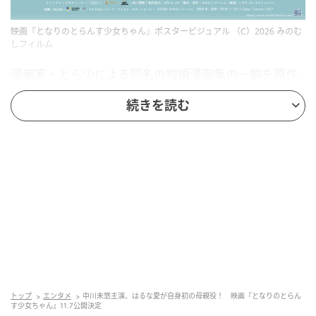
映画『となりのとらんす少女ちゃん』ポスタービジュアル （C）2026 みのむ
しフィルム
漫画家・とら少による同名の短編漫画集の一編を原作
とした映画『となりのとらんす少女ちゃん』が、11月
続きを読む
7日より全国順次公開されることが決定し、ポスタービ
ジュアルが解禁された。映画『ブルーボーイ事件』で
劇映画初主演を果たした中川未悠が主演、はるな愛が
自身初の母親役として出演する。
【写真】映画『となりのとらんす少女ちゃん』主演・
中川未悠、監督・東海林毅
原作はトランスジェンダー当事者である漫画家・とら
少が、トランスジェンダーの若者たちの感情をリアリ
ティ豊かに描き、多くの共感を集めた同名の短編漫画
トップ
エンタメ
中川未悠主演、はるな愛が自身初の母親役！ 映画『となりのとらん
す少女ちゃん』11.7公開決定
集に収録された一編「未来から来たとらんすちゃ