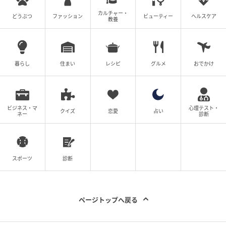
カルチャー・
どうぶつ
ファッション
ビューティー
ヘルスケア
教養
暮らし
住まい
レシピ
グルメ
おでかけ
ビジネス・マ
心理テスト・
クイズ
恋愛
占い
ネー
診断
スポーツ
診断
ページトップへ戻る