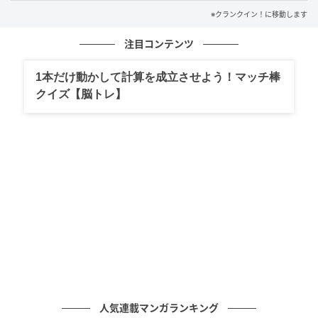
判を呼び、ついに芸能プロダクションがスカウトに!?
※クランクイン！に移動します
注目コンテンツ
戦争、貧困、高度成長、テレビ黄金期、漫才ブー
ム...。激動の昭和を、夫を支え、家族を支え、前向き
1本だけ動かして計算を成立させよう！マッチ棒
かつ豪快に突き進む信子。伸郎と2人、夫婦で歩む、笑
クイズ【脳トレ】
いと涙の珍道中の行く末は？ 懐かしくも新しい昭和モ
ダン爆笑人情喜劇が再び劇場を笑いで包む。
元記事で読む
次の記事
映画『Michael／マイケル』ジャファー・ジャ
クソンのナレーションがカットされていた
の記事をもっとみる
人気連載マンガランキング