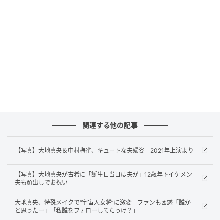
も大活躍の池田テツヒロ、演出は様々な分野で活躍
し、演出家としても高い評価を受けるラサール石井と
いう最強のスタッフ陣が担当。今回は初演から続くラ
サール石井のオリジナル演出を、様々な東宝グランド
ミュージカルにて演出や脚本で携わってきた鈴木ひが
しが引継ぎ、深化させる。2027年4月に東京・シアタ
ー1010公演を皮切りに5月まで全国を巡る。
物語は昭和初期。大阪の長屋で隣同士の信子（大地）
と伸郎（梅雀）は、生まれた時からいつも一緒。美し
関連する他の記事
く成長した信子と、ぱっとしない伸郎の“のぶコン
ビ”は長屋の人気者だった。戦後、夫婦となった二人。
【写真】大地真央＆中村梅雀、キュートな夫婦姿 2021年上演より
信子は昼夜働き、子どもと義母の世話に奮闘するが、
伸郎は定職にも就かずふらふら。繰り返される信子と
【写真】大地真央が古希に「誕生日当日は夫が」12歳年下イケメン
夫も顔出しでお祝い
伸郎の大喧嘩。
大地真央、特殊メイクで“宇宙人女将”に激変 ファンも困惑「誰か
と思ったー」「私誰をフォローしてたっけ？」
ところがこの喧嘩が掛け合い漫才のようで面白いと評