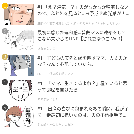
#1 「え？浮気！？」夫がなかなか帰宅しない
ので、ふと外を見ると…→予期せぬ光景が！
｜旦那の不倫が発覚して頭に来たのでメチャ
旦那の不倫が発覚して頭に来たのでメチャクチャにしてやった
クチャにしてやった
最初に感じた違和感…普段マメに連絡をして
こない夫からのLINE【され妻なつこ Vol.1】
され妻なつこ
#1 子どもの実名と顔を晒すママ、大丈夫か
な？なんて心配していたら。
SNSに子供の顔を晒すママ
#1 「ママ、生きてるよね？」寝ていると思
って部屋を開けたら
ママが家出した
#1 出産の喜びに包まれたあの瞬間。我が子
を一番最初に抱いたのは、夫の不倫相手でし
た。
助産師と不倫した夫の末路