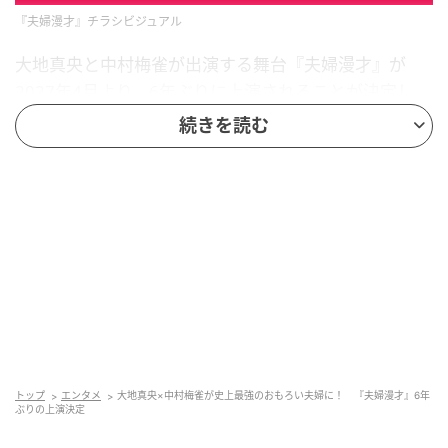
『夫婦漫才』チラシビジュアル
大地真央と中村梅雀が出演する舞台『夫婦漫才』が
2027年4月より、6年ぶりに上演されることが決定し
た。
続きを読む
【写真】大地真央＆中村梅雀、6年ぶりに史上最強のコ
ンビ結成！
本作は、大地と梅雀が史上最強のおもろい夫婦となっ
て激動の昭和を駆け巡る昭和モダン爆笑人情喜劇。
2017年に初演を迎え、その後も2019年、2021年と3
度に渡って上演された『夫婦漫才』が、熱い声に応え
て2027年に劇場に帰ってくる。
トップ
エンタメ
大地真央×中村梅雀が史上最強のおもろい夫婦に！ 『夫婦漫才』6年
俳優・豊川悦司が監督・脚本を務め、2001年に放送さ
ぶりの上演決定
れたテレビドラマを原作に、脚本は個性派俳優として