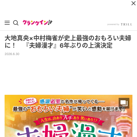
大地真央×中村梅雀が史上最強のおもろい夫婦
に！ 『夫婦漫才』6年ぶりの上演決定
2026.6.30