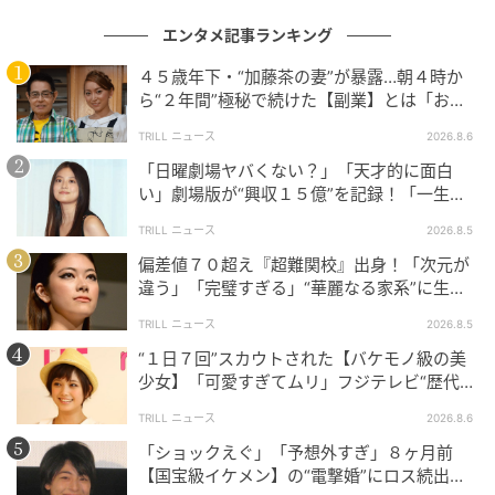
エンタメ記事ランキング
４５歳年下・“加藤茶の妻”が暴露…朝４時か
ら“２年間”極秘で続けた【副業】とは「お金
を稼ぐのって大変」
TRILL ニュース
2026.8.6
「日曜劇場ヤバくない？」「天才的に面白
い」劇場版が“興収１５億”を記録！「一生言
い続ける」放送後も続く“切望の声”
TRILL ニュース
2026.8.5
偏差値７０超え『超難関校』出身！「次元が
違う」「完璧すぎる」“華麗なる家系”に生ま
れた【規格外の逸材】
TRILL ニュース
2026.8.5
“１日７回”スカウトされた【バケモノ級の美
少女】「可愛すぎてムリ」フジテレビ“歴代N
o.1作”で輝いた『美人女優』
TRILL ニュース
2026.8.6
「ショックえぐ」「予想外すぎ」８ヶ月前
【国宝級イケメン】の“電撃婚”にロス続出！