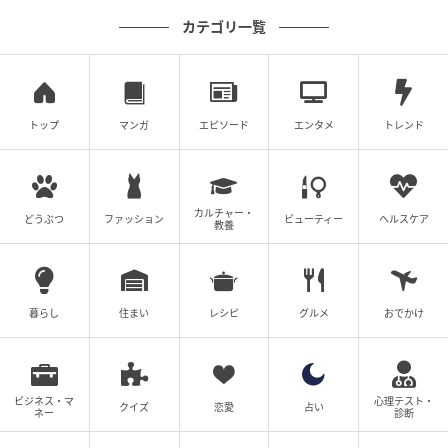
しょう。
カテゴリ一覧
また、過去の成功体験や古いルールに縛られている
と、冥王星の「破壊と再生」のエネルギーによって、
それが通用しなくなるような出来事が起きるかもしれ
トップ
マンガ
エピソード
エンタメ
トレンド
ません。
「昔はこれでうまくいったから」という執着は捨て
カルチャー・
て、「今の自分なら、どんな新しいアプローチができ
どうぶつ
ファッション
ビューティー
ヘルスケア
教養
るか？」と、仕事の進め方を根本からアップデートし
ていきましょう。
暮らし
住まい
レシピ
グルメ
おでかけ
◇恋愛運を上げたい人は「これからの人生を共に歩
む」という視点を
恋愛運を上げるカギも、やはり思い込みの手放しで
ビジネス・マ
心理テスト・
クイズ
恋愛
占い
ネー
診断
す。もし、今のパートナーと「年齢的にそろそろ」