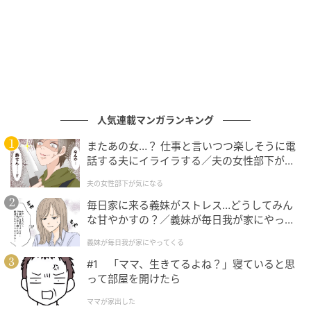
は、本当に必要？」自分の根本にある行動原理を見直
し、「〜せねばならない」から「〜したい」へとシフ
トしていくときなのです。
■やぎ座満月に「願い事」をするなら？
星読みにおいては、新月が「種まき」、満月は「収
人気連載マンガランキング
穫」のタイミング。満月は、物事がピークを迎え、満
ち足りる状態を意味します。
またあの女…？ 仕事と言いつつ楽しそうに電
話する夫にイライラする／夫の女性部下が気
になる（1）【夫婦の危機 まんが】
今回のやぎ座満月が求めているのは、働き方やお金、
夫の女性部下が気になる
そして思い込みの「見極め」。例えば「コツコツ貯金
毎日家に来る義妹がストレス…どうしてみん
しよう」ではなく、「なぜ貯金したいのか」と一度自
な甘やかすの？／義妹が毎日我が家にやって
分に問いかけてみてください。
くる（1）【義父母がシンドイんです！ まん
義妹が毎日我が家にやってくる
が】
#1 「ママ、生きてるよね？」寝ていると思
もしその理由が、「（貯金していないのは）世間体が
って部屋を開けたら
悪いから」「計画性のない自分はダメだから」だとし
ママが家出した
たら、それは知らず知らずのうちに他人軸に縛られて