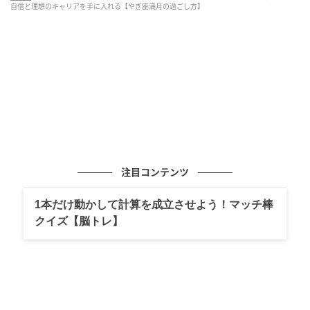
自信と理想のキャリアを手に入れる【やぎ座満月の過ごし方】
た古いルールや重荷」を手放すタイミングでもありま
す。
ただし今回は、“本質”を司る「冥王星の逆行」と重な
るのがポイント。目に見えるスケジュールや役割の調
整にとどまらず、人生の土台から見直しが入ることに
なりそうです。
ここで言う人生の土台とは、主に「働き方・キャリ
ア」「経済的な基盤」「自己価値の基準」の3つ。なか
注目コンテンツ
でも、「責任を果たさなければ」「嫌われたくない」
1本だけ動かして計算を成立させよう！マッチ棒
といった無意識の思い込みが浮き彫りになり、自分と
クイズ【脳トレ】
とことん向き合うことになるでしょう。
前回の「ふたご座新月」が人間関係など“外側”の大掃
除だったのに対し、今回は整った環境の中で自分を見
つめ直す“内側”の時間。「その役職や世間体、条件