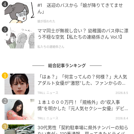
いるサインかもしれません。
#1 送迎のバスから「娘が降りてきてませ
ん」
願いの根本にある理由を深掘りし、自分を苦しめてい
娘が拐われた
るマイルールを手放すこと。その先に残った純粋な
ママ同士が無視し合い？ 幼稚園のバス停に漂
「〜したい」こそが、あなたが今、新しく願い直すべ
う不穏な空気【私たちの連絡係さん Vol.1】
きことなのです。
私たちの連絡係さん
■やぎ座満月はどう過ごす？ 仕事運・恋愛運を上げる
方法
総合記事ランキング
「はぁ？」「何言ってんの？何様？」大人気
ここから始まるやぎ座満月は、冥王星逆行と重なるこ
アダルト女優が“激怒”した、ファンからの
とで、あなたに堅実で少しシビアな視点をもたらしま
【質問】とは
TRILL ニュース
2026.8.5
す。仕事でも恋愛でも、「本当にそれは必要？」とい
１本１０００万円！「規格外」の“収入事
う問いが常に頭をよぎるでしょう。
情”を明かした『元人気セクシー女優』デビュ
ー作が“１０万本”を記録した逸材
そして実は、やぎ座も冥王星も「コントロール」と深
TRILL ニュース
2026.8.4
い関わりを持つ星。そのためこの時期は、「すべてを
30代男性「契約駐車場に県外ナンバーの知ら
ない車が」110番通報。戻ってきたドライバー