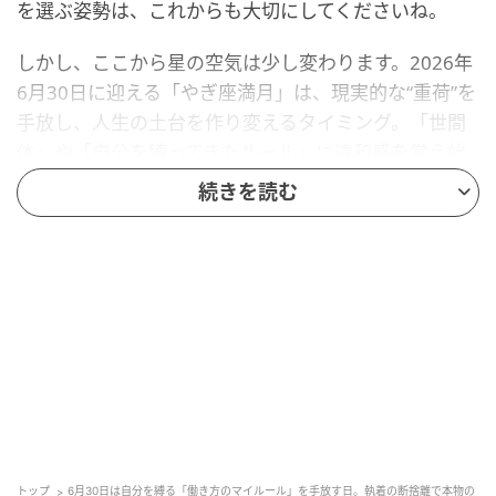
を選ぶ姿勢は、これからも大切にしてくださいね。
しかし、ここから星の空気は少し変わります。2026年
6月30日に迎える「やぎ座満月」は、現実的な“重荷”を
手放し、人生の土台を作り変えるタイミング。「世間
体」や「自分を縛ってきたルール」に違和感を覚え始
める人もいるでしょう。
続きを読む
でも、それは「こうあるべき」という執着を手放し、
本物の自信を手に入れるための前兆。この満月があな
たにもたらす意味を、星読みの視点から紐解いていき
ましょう。
■やぎ座満月は「重荷を手放して、人生の土台と向き
合おう」のメッセージ
2026年6月30日のやぎ座満月は、これまで積み上げて
きた努力が実を結ぶとき。同時に、「もう不要になっ
トップ
6月30日は自分を縛る「働き方のマイルール」を手放す日。執着の断捨離で本物の