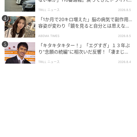
思い通りに進めたい」「失敗が怖くて現状維持にしが
の“言い分”に「口論になった」
みつきたい」という、心の奥の不安が刺激されやすく
TRILL ニュース
2026.8.5
もなります。しかし、その執着を「まぁ、いっか」と
「1か月で20キロ増えた」脳の病気で副作用…
手放せた瞬間から、外側の状況に振り回されない本当
容姿が変わり「鏡を見ると自分とは思えなか
った」壮絶な闘病生活明かす
の強さが育ち始めるのです。
ABEMA TIMES
2026.8.5
「キタキタキター！」「エグすぎ」１３年ぶ
◇仕事運を上げたい人は「世間体や過去の栄光」を手
り“念願の続編”に相次いだ反響！「凄まじく
放すこと
面白い」“賞 総なめ”『伝説級ドラマ』
TRILL ニュース
2026.8.4
仕事運を上げたいなら、まずは「条件・世間体・マウ
ンティング」で選んでいる仕事や目標を見直すことか
ら。
「もし誰にも評価されず、SNSにも書けないとしても、
私はこの仕事をやりたい？」そう自分に問いかけてみ
てください。見栄や失敗への恐れからくる目標を捨
て、「魂が本当に情熱を注げるビジョン」に設定し直
すと、停滞していた仕事運が嘘のように回り始めるで