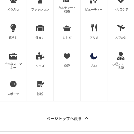
別指導キャンパス」の「一人ひとりに寄り添う指導」
カルチャー・
を感じられると共に、学習上のヒントが満載の冊子
どうぶつ
ファッション
ビューティー
ヘルスケア
教養
だ。
これまでの“わからない”を夏休みのうちに解消！この
暮らし
住まい
レシピ
グルメ
おでかけ
機会に「個別指導キャンパス」をチェックしてみて
は。
■夏期講習会 期間：7月16日(木)～8月31日(月) 開校校
ビジネス・マ
心理テスト・
クイズ
恋愛
占い
ネー
診断
舎「個別指導キャンパス」全教室 詳細：
https://www.canpass-
kobetsu.com/special_course/summer_lp 申込フォー
ム：https://www.canpass-kobetsu.com/form_taiken
スポーツ
診断
「個別指導キャンパス」公式HP：
https://www.canpass-kobetsu.com
ページトップへ戻る
(Higuchi)