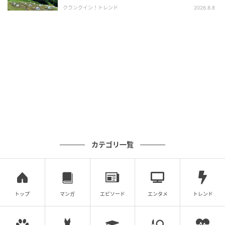
クランクイン！トレンド
2026.8.8
ストレートプレス
カテゴリ一覧
6月現在「個別指導キャンパス」では、資料請求した人
や教室見学をした人に、同塾のミニ情報誌『YOU CAN
PASS』をプレゼントしている。
トップ
マンガ
エピソード
エンタメ
トレンド
同誌には、志望校に合格した生徒と担当教室長のロン
グインタビューや、学習の悩み相談などを掲載。「個