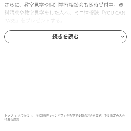
さらに、教室見学や個別学習相談会も随時受付中。資
料請求や教室見学をした人へ、ミニ情報誌『YOU CAN
PASS』をプレゼントする。
続きを読む
「個別指導キャンパス」概要
「個別指導キャンパス」は、低価格で高品質な個別指
導塾。「コベキャン」「キャンパス」の愛称で親しま
れている。「個別指導キャンパス」の8割が友人同士の
紹介や口コミからの入塾だそう。
「個別指導キャンパス」では、成績が上がらなければ3
ヶ月間授業料免除となる成績保証制度を導入し、「絶
対に成績を上げる」をモットーに、地域に密着した教
室を展開。6月現在、大阪・兵庫・京都・滋賀・奈良・
トップ
おでかけ
「個別指導キャンパス」全教室で夏期講習会を実施！期間限定の入会
特典も用意
愛知・愛媛・東京・千葉・埼玉・福岡に直営校舎があ