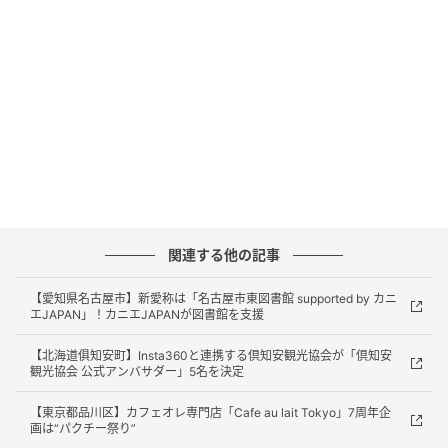
る。
1科目から受講可能！夏期講習会で「さかのぼ
り学習」
関連する他の記事
【愛知県名古屋市】新愛称は「名古屋市東図書館 supported by カニ
エJAPAN」！カニエJAPANが図書館を支援
【北海道俱知安町】Insta360と連携する倶知安観光協会が「倶知安
観光協会 公式アンバサダー」5名を決定
【東京都品川区】カフェオレ専門店「Cafe au lait Tokyo」7周年企
画は“パクチー祭り”