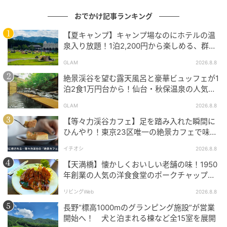
「個別指導キャンパス」では、創立33周年記念特典と
おでかけ記事ランキング
して、7月29日(水)までに新規正式入塾した人を対象に
入会特典を用意。なお、「個別指導キャンパス」は入
【夏キャンプ】キャンプ場なのにホテルの温
泉入り放題！1泊2,200円から楽しめる、群馬
塾金が無料だ。
『サンバードキャンプガーデン』
GLAM
2026.8.8
入会特典の1つ目は、夏期講習会の「初回コース」が無
絶景渓谷を望む露天風呂と豪華ビュッフェが1
料となる特典。2つ目は、通常授業料が最大8回分無料
泊2食1万円台から！仙台・秋保温泉の人気コ
になる特典だ。3つ目は、ペア入会割引。同時に入会さ
スパ宿『秋保グランドホテル』
GLAM
2026.8.8
れた人それぞれが通常授業料4回分無料となる。
【等々力渓谷カフェ】足を踏み入れた瞬間に
ひんやり！東京23区唯一の絶景カフェで味わ
特典適用条件の詳細は、教室の担当者に確認しよう。
える本格コーヒー
イチオシ
2026.8.8
【天満橋】懐かしくおいしい老舗の味！1950
ミニ情報誌『YOU CAN PASS』プレゼント
年創業の人気の洋食食堂のポークチャップ！
「グリル ABC」
リビングWeb
2026.8.8
長野“標高1000mのグランピング施設”が営業
開始へ！ 犬と泊まれる棟など全15室を展開