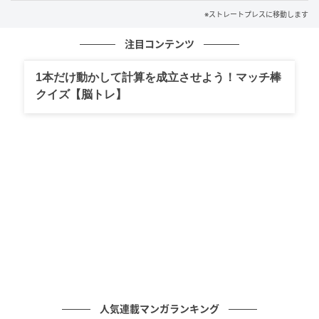
※ストレートプレスに移動します
注目コンテンツ
1本だけ動かして計算を成立させよう！マッチ棒
クイズ【脳トレ】
ストレートプレス
「個別指導キャンパス」は、集団塾では難しい前学
期・前学年の「さかのぼり学習」に対応。子ども一人
ひとりのつまずきを確認し、原因となっている単元ま
で戻って復習を行う。
夏期講習会では、子どもの学習状況をカウンセリング
し、1学期や前学年の復習がどの程度必要か判断。“オ
ーダーメイドカリキュラム”で基礎学力を徹底強化し、
成績アップを叶える夏のカリキュラムを提案する。夏
期講習会は、1科目から受講が可能だ。
人気連載マンガランキング