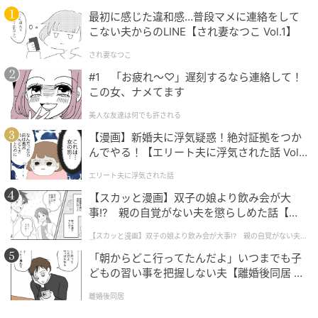
最初に感じた違和感…普段マメに連絡をして
こない夫からのLINE【され妻なつこ Vol.1】
入会特典
され妻なつこ
#1 「お疲れ〜♡」遅刻するなら連絡して！
この女、ナメてます
美人な友達は何でも許される
【漫画】新婚夫に浮気疑惑！絶対証拠をつか
んでやる！【エリート夫に浮気された話 Vol.
1】
エリート夫に浮気された話
【スカッと漫画】双子の娘より飲み会が大
事!? 親の自覚がない夫を懲らしめた話【第1
話】
【スカッと漫画】双子の娘より飲み会が大事!? 親の自覚がない夫を
懲らしめた話
「朝からどこ行ってたんだよ」いつまでも子
どもの習い事を把握しない夫【離婚後同居 Vo
l.1】
ストレートプレス
離婚後同居