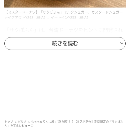
【ミスタードーナツ】「サクぽふん」ミルクシュガー、カスタードシュガー
テイクアウト¥248（税込）、イートイン¥253（税込）
「サクぽふん」は、台湾ドーナツをヒントに開発され
た新感覚エアリードーナツ。外側の「サクサク」と、
続きを読む
中の「ぽふん」とした軽やかな口あたりを一緒に楽し
めるのが特徴です。ラインナップは、「サクぽふん ミ
ルクシュガー」と「サクぽふん カスタードシュガー」
の全2種。どちらも生地の食感を引き立てる素朴なシュ
ガー仕立てです。
食感の秘密は、ひと手間ある生地に
トップ
グルメ
もっちゅりんに続く“新食感”！？【ミスド新作】期間限定の「サクぽふ
ん」を実食レビュー♡