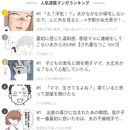
人気連載マンガランキング
#1 「え？浮気！？」夫がなかなか帰宅しない
ので、ふと外を見ると…→予期せぬ光景が！
手に取ると、ほろっと崩れてしまいそうな繊細さがあ
｜旦那の不倫が発覚して頭に来たのでメチャ
り、ひと口かじると表面はサクサク。ザクザクという
旦那の不倫が発覚して頭に来たのでメチャクチャにしてやった
クチャにしてやった
より、シャクッと軽くほどけるような食感です。中の
最初に感じた違和感…普段マメに連絡をして
生地はふんわりとしていながら、意外にしっとり。ま
こない夫からのLINE【され妻なつこ Vol.1】
さに“ぽふん”という表現がしっくりくる口あたりでし
され妻なつこ
た。ミルクシュガーはやさしい甘さで、ほんのりバタ
#1 子どもの実名と顔を晒すママ、大丈夫か
ーのような風味も。生地の食感をシンプルに楽しめ
な？なんて心配していたら。
る、素朴 で軽やかな味わいです。
SNSに子供の顔を晒すママ
#1 「ママ、生きてるよね？」寝ていると思
って部屋を開けたら
カスタードシュガーは、やさしいコクで満足
感あり
ママが家出した
#1 出産の喜びに包まれたあの瞬間。我が子
を一番最初に抱いたのは、夫の不倫相手でし
た。
助産師と不倫した夫の末路