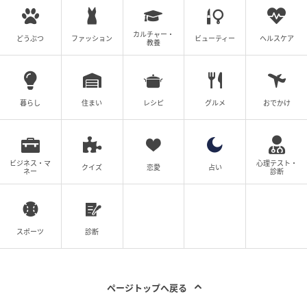
「ついつい2個3個いっちゃうやつ」【コスト
コ】買い物リストに追加して！「大容量おや
カルチャー・
どうぶつ
ファッション
ビューティー
ヘルスケア
教養
つ」
の記事をもっとみる
暮らし
住まい
レシピ
グルメ
おでかけ
ビジネス・マ
心理テスト・
クイズ
恋愛
占い
ネー
診断
スポーツ
診断
ページトップへ戻る