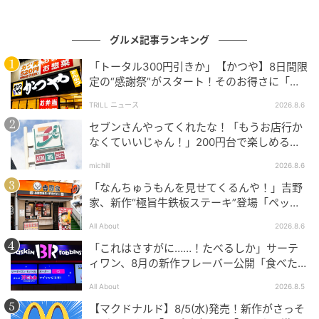
グルメ記事ランキング
「トータル300円引きか」【かつや】8日間限
定の“感謝祭”がスタート！そのお得さに「何
日連続で通えるかなぁ」「激アツ！」の声
TRILL ニュース
2026.8.6
セブンさんやってくれたな！「もうお店行か
なくていいじゃん！」200円台で楽しめる本
格グルメ
michill
2026.8.6
「なんちゅうもんを見せてくるんや！」吉野
家、新作“極旨牛鉄板ステーキ”登場「ペッパ
カスタードシュガーも、外側の軽いサクサク感と中
ーランチを潰しに来たぞ……」
All About
2026.8.6
の“ぽふん”とした口あたりは同じ。ミルクシュガーに
「これはさすがに……！たべるしか」サーテ
比べると、ほんのり卵を思わせる風味があり、やさし
ィワン、8月の新作フレーバー公開「食べた方
いコクを感じます。甘さも少ししっかりめで、よりデ
が良いですよスイカサマーは」
All About
2026.8.5
ザート感を楽しめる印象。それでも全体の口あたりは
【マクドナルド】8/5(水)発売！新作がさっそ
軽く、満足感がありながらパクパク食べられる仕上が