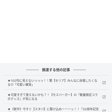
関連する他の記事
特に注目したいのは、もちろんその“食感”です。ベース
のドーナツ生地に、ミスタードーナツオリジナルの液
★100均に見えないっっっ！！驚【セリア】みんなに自慢したくな
をつけてフライすることで表面にごつごつとした質感
る♡「可愛い雑貨」
を生み出し、外側の「サクサク」感につなげているそ
★可愛すぎて使えないかも？！【モスバーガー】の「数量限定コラ
う。試作段階では、油っぽくなったり、中が崩れたり
ボグッズ」が気になる
することもあったのだとか。理想のバランスにたどり
★《新作》今すぐ【スタバ】に駆け込めーーーッ！！「30周年記念
着くまでに、かなり細かな調整があったことがうかが