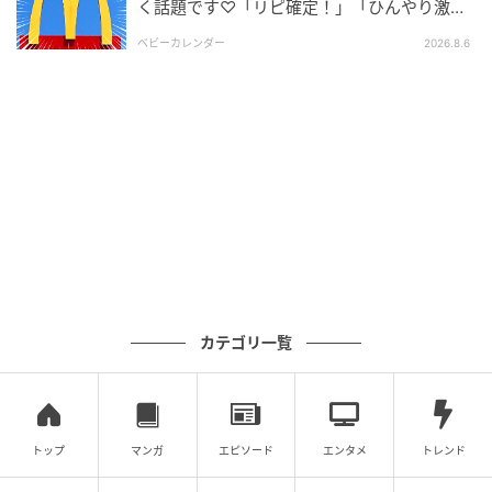
く話題です♡「リピ確定！」「ひんやり激う
りでした。同じ生地でも、シュガーの違いで印象が変
ま」
ベビーカレンダー
2026.8.6
わるのも食べ比べの醍醐味。
5月下旬ごろまでの期間限定販売なので、気になる方は
早めにチェックしておきたいところ。ミスドならでは
の“サクぽふん”食感を、ぜひ味わってみてください。
※記事内の情報は執筆時のものになります。価格変更
や、販売終了の可能性もございます。最新の商品情報
は各お店・ブランドなどにご確認くださいませ。
※本記事は、レビュー記事です。商品への評価は筆者
の個人的感想です。
カテゴリ一覧
writer：Kaori.F
元記事で読む
トップ
マンガ
エピソード
エンタメ
トレンド
次の記事