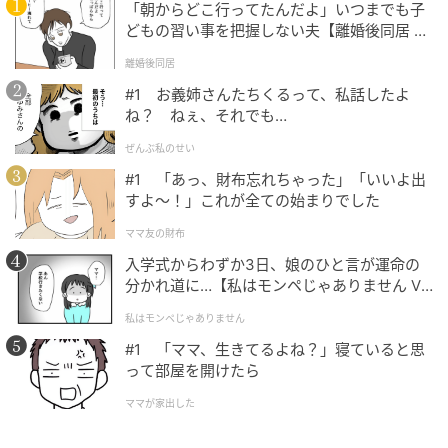
「朝からどこ行ってたんだよ」いつまでも子
に離れてしまわないように意識しながらクラブを上げ
どもの習い事を把握しない夫【離婚後同居 Vo
ると、振り急ぎの予防にもなる
l.1】
離婚後同居
いかがでしたか？ ぜひ、レッスンを参考にして練習し
#1 お義姉さんたちくるって、私話したよ
ね？ ねぇ、それでも…
てみてください。
ぜんぶ私のせい
#1 「あっ、財布忘れちゃった」「いいよ出
すよ〜！」これが全ての始まりでした
ママ友の財布
入学式からわずか3日、娘のひと言が運命の
分かれ道に…【私はモンペじゃありません Vo
l.1】
私はモンペじゃありません
#1 「ママ、生きてるよね？」寝ていると思
って部屋を開けたら
ママが家出した