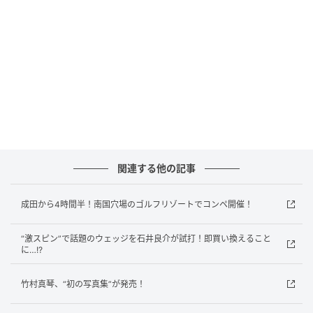
インパクト付近で急激にリリースするのではなく、ダウンスイングの中間地
点（写真左）くらいから徐々に手首を解放していく。インパクトからフォロ
ーにかけてスティックが腰の左側に軽く当たるように振ろう
「ちょうどいいリリース」を覚えるのに効果的なドリ
ルを紹介します。アライメントスティックなど細い棒
関連する他の記事
状のものをクラブと一緒に持つ。スティックは腰の左
側に当たるまで長く持ちます。スイングをして、その
成田から4時間半！南国穴場のゴルフリゾートでコンペ開催！
スティックがインパクトのタイミングで腰の左側に軽
く当たるように手首をリリースする（上の写真の〇
“激スピン”で話題のウェッジを石井良介が試打！即買い換えること
印）。
に…!?
当たらない人は手首のリリースが遅すぎ、スティック
竹村真琴、“初の写真集”が発売！
が曲がるほど腰に強く当たる人はリリースが早すぎ。