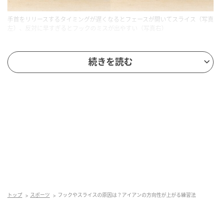
手首をリリースするタイミングが遅くなるとフェースが開いてスライス（写真
左）、反対に早すぎるとフックのミスが出やすい（写真右）
目標を正確にとらえるアイアンショットは、インパク
続きを読む
ト時のフェース向きが大事。しかし、インパクトに向
かってヘッドスピードを上げている途中に、タイミン
グよくフェース向きを合わせるのは難しいですよね。
そんなときにポイントとなるのは手首で、必要以上に
使いすぎず、ちょうどよくリリースすれば、狙った飛
距離を出しながら方向性もいい弾道が打てます。
トップ
スポーツ
フックやスライスの原因は？アイアンの方向性が上がる練習法