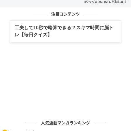
フォローでスティックが腰から離れないように振るの
※ワッグルONLINEに移動します
も大切で、方向性がアップします。
注目コンテンツ
工夫して10秒で暗算できる？スキマ時間に脳ト
レ【毎日クイズ】
ワッグルONLINE
人気連載マンガランキング
バックスイングの始動で腰に当てたスティックがすぐ