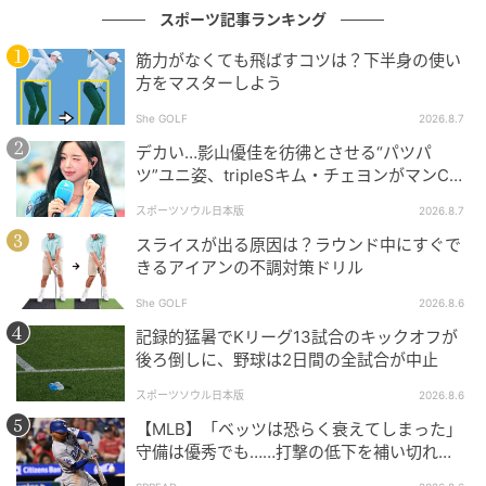
スポーツ記事ランキング
ワッグルONLINE
筋力がなくても飛ばすコツは？下半身の使い
方をマスターしよう
南澤莉佳子
●みなみさわ・りかこ／宮城県出身。8 歳のときから
She GOLF
2026.8.7
父親の影響でゴルフをはじめる。全国高等学校ゴルフ
デカい…影山優佳を彷彿とさせる“パツパ
選手権出場など、学生ゴルファーとして活躍。現在は
ツ”ユニ姿、tripleSキム・チェヨンがマンC対
Kリーグ選抜に登場
JLPGA プロテスト合格を目指し、ミニツアーなどで腕
スポーツソウル日本版
2026.8.7
を磨く。
スライスが出る原因は？ラウンド中にすぐで
【Instagram】rikako_minamisawa
きるアイアンの不調対策ドリル
She GOLF
2026.8.6
写真＝小林 司
記録的猛暑でKリーグ13試合のキックオフが
協力＝ジャパンゴルフスクール
後ろ倒しに、野球は2日間の全試合が中止
元記事で読む
スポーツソウル日本版
2026.8.6
【MLB】「ベッツは恐らく衰えてしまった」
次の記事
守備は優秀でも……打撃の低下を補い切れ
ず 地元メディアが議論「未来の遊撃手を探
どっちが正解？バンカーからダフらず脱出す