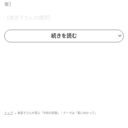
年）
【東直子さんの講評】
春から夏にかけて陽射しが強くなってくるに従い、緑
続きを読む
がみるみる濃くなってくる。初夏のわくわくした気分
と新緑が広がる視界とがリンクして、高揚感につなが
っていく。
日本では4月に年度の切り替わりがあるので、新しい生
活と共に新緑が成長していくことを感じる人も多いだ
ろう。次第に環境に慣れてきて、新しい環境ですべき
ことも本格化してくる。
「忙しくなれ」には、多忙をよしとする積極的な意欲
が感じられ、さらなる「忙しくなるぞ」は、周りの人
トップ
東直子さんが選ぶ「令和の短歌」｜テーマは「夏に向かって」
達、あるいは自分自身に呼びかけて気合いを入れてい