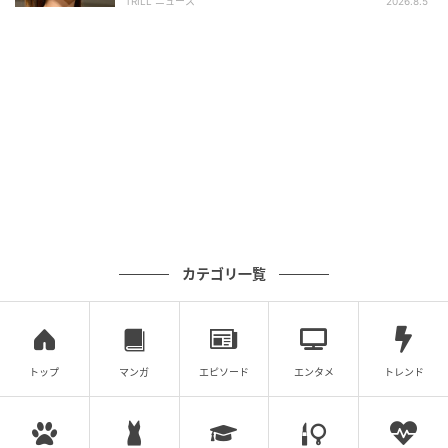
TRILL ニュース
2026.8.5
『婦人画報』2026年7月号より
〇選りすぐりの記事を毎週お届け。
元記事で読む
次の記事
魚料理の付け合わせにぴったり。「トマトご
飯」のレシピ
カテゴリ一覧
の記事をもっとみる
トップ
マンガ
エピソード
エンタメ
トレンド