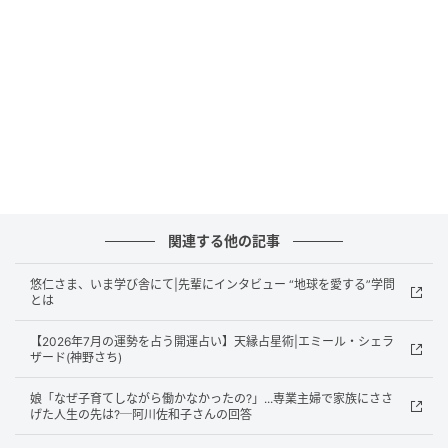
るようである。さらに、「ってかんじで」という軽や
かな話し言葉に現代的な臨場感があり、生き生きした
一首となっている。
ふにやららとするものありて山椒魚いま孵るらん初夏
のいのちよ
馬場あき子『アスパラの芽立するころ』（2026年）
【東直子さんの講評】
関連する他の記事
山椒魚に触ったことはないが、つやつやした印象があ
悠仁さま、いま学び舎にて|先輩にインタビュー “地球を愛する”学問
とは
るので、きっとぬるっとしていて、柔らかいのだろう。
「ふにやらら」というオノマトペが、そんな山椒魚の
【2026年7月の運勢を占う開運占い】天縁占星術|エミール・シェラ
ザード(神野さち)
質感や存在感を絶妙に表現していて楽しい。初夏、卵
から山椒魚がつぎつぎに孵化するイメージを詠んでい
娘「なぜ子育てしながら働かなかったの?」...専業主婦で家族にささ
る。又、「ふにやらら」には、心のざわめきのような
げた人生の先は?─阿川佐和子さんの回答
ものも感じられる。