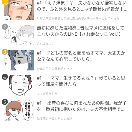
#1 「え？浮気！？」夫がなかなか帰宅しない
なく将来にわたって事業継続できるという前提のこ
ので、ふと外を見ると…→予期せぬ光景が！
と。事業がずっとうまく進んでいくように、真夏の厳
｜旦那の不倫が発覚して頭に来たのでメチャ
旦那の不倫が発覚して頭に来たのでメチャクチャにしてやった
クチャにしてやった
しい季節に汗だくになってもしっかりと歩道を歩いて
最初に感じた違和感…普段マメに連絡をして
いけ、と自分を信じて進もうとしているようである。
こない夫からのLINE【され妻なつこ Vol.1】
「ゴーイング・コンサーン」という言葉の響きは勇ま
され妻なつこ
しく、前向きな内容とよく合っている。前向きに生き
#1 子どもの実名と顔を晒すママ、大丈夫か
な？なんて心配していたら。
るための呪文のようだ。
SNSに子供の顔を晒すママ
暑い夏が来れば、汗だくになるのは当たり前のこと。
#1 「ママ、生きてるよね？」寝ていると思
細かいことは考えず、ただ信じて受け入れていけばい
って部屋を開けたら
いのだ、と自分で自分を納得させているようだ。「汗
ママが家出した
だく」は、労働の過酷さを示す言葉でもある。アイロ
#1 出産の喜びに包まれたあの瞬間。我が子
ニーも含んでいるのだろう。
を一番最初に抱いたのは、夫の不倫相手でし
た。
助産師と不倫した夫の末路
◾️短歌のNew Topics...『短歌探偵タツヤキノシタ』発
売！