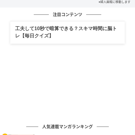
※婦人画報に移動します
歌集では、この歌のすぐ後に「山椒魚棲むといふ瀬の
注目コンテンツ
横穴に指さし入れてチクと嚙まれぬ」という歌が置か
れている。目視できなかった山椒魚に嚙まれたらし
工夫して10秒で暗算できる？スキマ時間に脳ト
レ【毎日クイズ】
い。現実と想像の狭間で、命の気配を存分に味わって
いる。
作者は昭和3年生まれの大ベテランだが、その作品には
無類の好奇心が満ちていて、ユーモラスで力強い。
ゴーイング・コンサーン夏がくるたびに汗だくになっ
て歩道を歩け
藤井柊太『パースペクティブ』（2026年）
【東直子さんの講評】
人気連載マンガランキング
「ゴーイング・コンサーン」は、会社が倒産すること