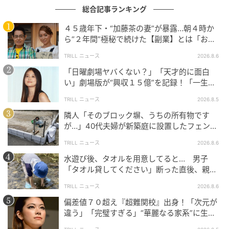
総合記事ランキング
小学3年生の春、福井に引っ越してきた「キノシタタツ
４５歳年下・“加藤茶の妻”が暴露…朝４時か
ヤ」が、「短歌探偵」として事件を解決する短編集。
ら“２年間”極秘で続けた【副業】とは「お金
事件のあるところ、必ず現れる「短歌一首」。この歌
を稼ぐのって大変」
TRILL ニュース
2026.8.6
を読み解くことで真相に迫る、「短歌×謎解き」の前代
「日曜劇場ヤバくない？」「天才的に面白
未聞の探偵小説が発売中（ナナロク社）。小説内の短
い」劇場版が“興収１５億”を記録！「一生言
歌は、歌人・木下龍也さんの書き下ろしです。
い続ける」放送後も続く“切望の声”
TRILL ニュース
2026.8.5
ひがしなおこ◯歌人、作家。広島県生まれ。1996年に
隣人「そのブロック塀、うちの所有物です
第7回歌壇賞、2016年には小説『いとの森の家』（ポ
が…」40代夫婦が新築庭に設置したフェン
ス、直後に迫られた"顛末"
プラ社）で坪田譲治文学賞を受賞する。歌集『春原さ
TRILL ニュース
2026.8.6
んのリコーダー』（ちくま文庫）、小説『ひとっこひ
水遊び後、タオルを用意してると… 男子
とり』（双葉社）、エッセイ集『魚を抱いて 私の中の
「タオル貸してください」断った直後、親が
映画とドラマ 』（春陽堂書店）など著書多数。最新刊
大声で放った一言に絶句
TRILL ニュース
2026.8.6
は掌編『フランネルの紐』（河出書房新社）。
偏差値７０超え『超難関校』出身！「次元が
違う」「完璧すぎる」“華麗なる家系”に生ま
文＝東 直子 編集＝吉岡博恵
れた【規格外の逸材】