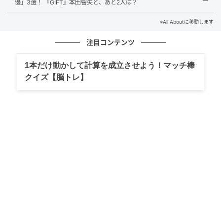
優」3選！ 『GIFT』本田響矢と、あと2人は？
同作は、高校生たちが“宇宙日本食”としてサバ缶を作り
※All Aboutに移動します
上げる姿を追った書籍『さばの缶づめ、宇宙へいく』
注目コンテンツ
（イースト・プレス）が原案の作品。福井県の水産高
校が舞台で、北村さんは同校に赴任する新米教師・朝
1本だけ動かして計算を成立させよう！マッチ棒
野峻一を演じました。
クイズ【脳トレ】
北村さんは、地上波連続ドラマ初主演で、念願だった
初の教師役に挑戦。生徒たちを常にやさしく見守り、
一緒に“宇宙日本食”のサバ缶を作り上げる朝野先生を
熱演しました。思いやりのある教師役が北村さんにハ
マり、高評価を得ています。
回答者からは、「長い期間の先生役でしたが、すんな
りと受け入れられました。とても良い先生でした」
（50代女性／山形県）、「生徒に優しく寄り添う教師