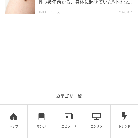
性→数年前から、身体に起きていた“小さな異
変”に「あのとき受診していれば…」
TRILL ニュース
2026.8.7
カテゴリ一覧
トップ
マンガ
エピソード
エンタメ
トレンド