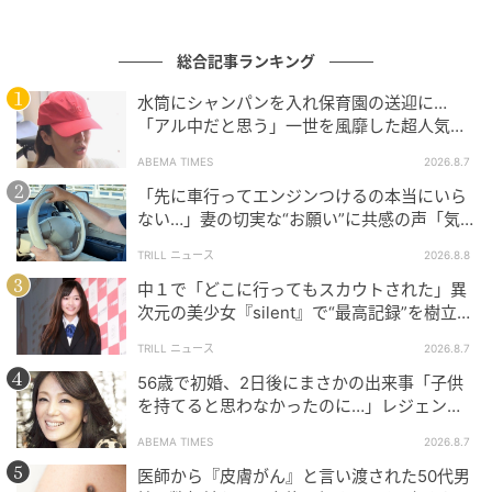
次の記事
総合記事ランキング
石川県の市の中で「老後に住みたい」と思う
市ランキング！ 2位「輪島市」を抑えた1位
水筒にシャンパンを入れ保育園の送迎に…
は？【2026年調査】
「アル中だと思う」一世を風靡した超人気タ
レント、酒漬けだった日々を告白
ABEMA TIMES
2026.8.7
の記事をもっとみる
「先に車行ってエンジンつけるの本当にいら
ない…」妻の切実な“お願い”に共感の声「気
づかないんですよね…」
TRILL ニュース
2026.8.8
中１で「どこに行ってもスカウトされた」異
次元の美少女『silent』で“最高記録”を樹立し
た「反則級」の【トップ女優】
TRILL ニュース
2026.8.7
56歳で初婚、2日後にまさかの出来事「子供
を持てると思わなかったのに…」レジェンド
美魔女が当時の心境を告白
ABEMA TIMES
2026.8.7
医師から『皮膚がん』と言い渡された50代男