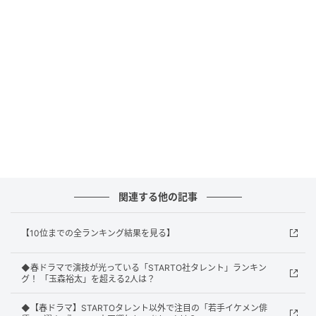
抜群によく、大河ドラマを盛り上げ続けています。
回答者からは、「時代劇にも合う俳優だなぁと圧巻で
した」（40代女性／福島県）、「豊臣秀長という歴史
上の人物に、これ以上ないほどの人間味と圧倒的な魅
力を吹き込んでいる」（30代男性／富山県）、「誠実
で人間味あふれる秀長の実像に迫る演技がすばらし
い」（60代女性／滋賀県）などの意見が寄せられまし
た。
関連する他の記事
1位：北村匠海（サバ缶、宇宙へ行く）／48票
【10位までの全ランキング結果を見る】
◆春ドラマで演技が光っている「STARTO社タレント」ランキン
1位に選ばれたのは、月9ドラマ『サバ缶、宇宙へ行
グ！ 「玉森裕太」を超える2人は？
く』（フジテレビ系）で主演を務める北村匠海さんで
◆【春ドラマ】STARTOタレント以外で注目の「若手イケメン俳
す。