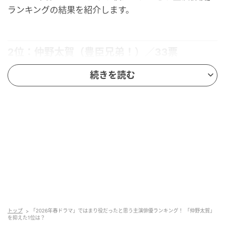
ランキングの結果を紹介します。
2位：仲野太賀（豊臣兄弟！）／33票
続きを読む
2位に選ばれたのは、NHK大河ドラマ『豊臣兄弟！』
で主演を務める仲野太賀さんです。
65作目となる大河ドラマの『豊臣兄弟！』は、強い絆
で天下統一を成し遂げた豊臣兄弟の奇跡を追う作品。
仲野さんは、主人公となる天下人の弟・豊臣秀長を演
じています。
シリアスな演技ばかりではなく、コミカルな行動もす
る秀長が仲野さんにピッタリ。秀長の兄で天下人とな
トップ
「2026年春ドラマ」ではまり役だったと思う主演俳優ランキング！ 「仲野太賀」
る秀吉を演じる池松壮亮さんともコンビネーションが
を抑えた1位は？