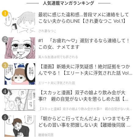
役を見事に演じていた」（50代女性／愛知県）、「生
人気連載マンガランキング
徒達の目線に立って一緒に悩み、共に大きな夢を追い
最初に感じた違和感…普段マメに連絡をして
かける姿が、北村さんの持つ誠実で温かい空気感とシ
こない夫からのLINE【され妻なつこ Vol.1】
ンクロしていた」（40代女性／埼玉県）などの意見が
され妻なつこ
寄せられました。
#1 「お疲れ〜♡」遅刻するなら連絡して！
※回答者コメントは原文ママです
この女、ナメてます
美人な友達は何でも許される
この記事の執筆者： ゆるま 小林
【漫画】新婚夫に浮気疑惑！絶対証拠をつか
長年に渡ってテレビ局でバラエティー番組、情報番組
んでやる！【エリート夫に浮気された話 Vol.
などを制作。その後、フリーランスの編集・ライター
1】
に転身。芸能情報に精通し、週刊誌、ネットニュース
エリート夫に浮気された話
でテレビや芸能人に関するコラムなどを執筆。編集プ
【スカッと漫画】双子の娘より飲み会が大
事!? 親の自覚がない夫を懲らしめた話【第1
ロダクション「ゆるま」を立ち上げる。
話】
【スカッと漫画】双子の娘より飲み会が大事!? 親の自覚がない夫を
懲らしめた話
文：ゆるま 小林
「朝からどこ行ってたんだよ」いつまでも子
どもの習い事を把握しない夫【離婚後同居 Vo
元記事で読む
l.1】
離婚後同居