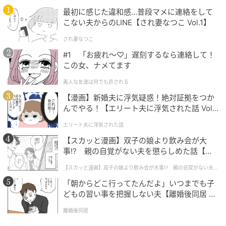
帰りのような確かな手応えを感じさせてくれる、大人
最初に感じた違和感…普段マメに連絡をして
のための極上レスキューアイテムです。
こない夫からのLINE【され妻なつこ Vol.1】
され妻なつこ
#1 「お疲れ〜♡」遅刻するなら連絡して！
この女、ナメてます
美人な友達は何でも許される
【漫画】新婚夫に浮気疑惑！絶対証拠をつか
んでやる！【エリート夫に浮気された話 Vol.
1】
エリート夫に浮気された話
【スカッと漫画】双子の娘より飲み会が大
事!? 親の自覚がない夫を懲らしめた話【第1
話】
【スカッと漫画】双子の娘より飲み会が大事!? 親の自覚がない夫を
懲らしめた話
「朝からどこ行ってたんだよ」いつまでも子
どもの習い事を把握しない夫【離婚後同居 Vo
l.1】
離婚後同居