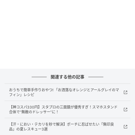
関連する他の記事
おうちで簡単手作りおやつ! 「お洒落なオレンジとアールグレイのマ
フィン」レシピ
【神コスパ330円】スタプロの三面鏡が優秀すぎ！スマホスタンド
合体で“無敵のドレッサー”に！
オトナミューズ ウェブ
【汗・におい・テカリを秒で解決】ポーチに忍ばせたい「無印良
青いボトルがお馴染みのボトルは、それだけで不思議
品」の夏レスキュー3選