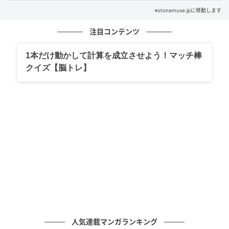
と信頼感が。ザラつきやゴワつき、くすみが気になる
※otonamuse.jpに移動します
大人の肌をなめらかに整える、ロングセラーの角質ケ
ア美容液ゲルです。タカミスキンピールボディ［ボデ
注目コンテンツ
ィ用角質美容ゲル］200g ¥6,490 (タカミ)
1本だけ動かして計算を成立させよう！マッチ棒
顔用の角質美容水でお馴染みのタカミが、角質の厚さ
クイズ【脳トレ】
や悩みが多岐にわたる“ボディのこと”を考えて開発した
高機能オールインワンゲルです。上品なジャーボトル
からゲルを直接すくい上げて馴染ませる贅沢な仕様で
ありながら、洗い流しは一切不要。お風呂上がりにさ
っとひと塗りするだけでお手入れが完了。ヒアルロン
酸やビタミンC誘導体など、ボディに必要な美肌成分を
贅沢に配合。独自の配合バランスで生まれたゲルは、
肌の上を優しく滑らせるだけでこすらずにスッとなじ
み、背中の頑固なザラつきや気になる黒ずみにアプロ
ーチして、全身から輝きを放つような透明感のある肌
へと導きます。毎日手軽に続けられて、まるでエステ
人気連載マンガランキング