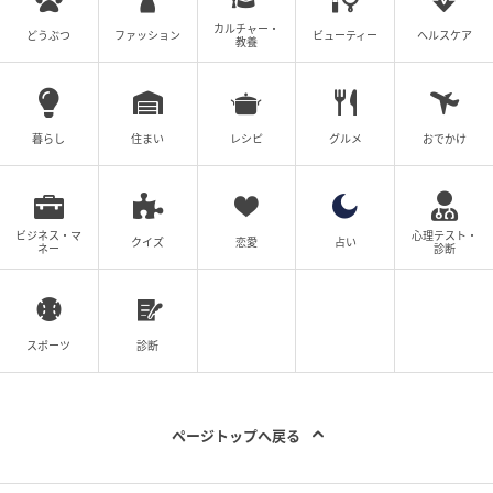
な大人の肌を優しく潤し、肌荒れを防ぐミスト状の化
カルチャー・
どうぶつ
ファッション
ビューティー
ヘルスケア
教養
粧水です。サイレントミスト 120mL ¥3,960 (メディプ
ラス)
手が届きにくくケアが億劫になりがちな背中は、皮脂
暮らし
住まい
レシピ
グルメ
おでかけ
と水分のバランスが崩れてベタつきや肌荒れといっ
た“肌ノイズ”が起こりやすいパーツ。そんな繊細な大人
の背中を救ってくれるのが、メディプラスの「サイレ
ビジネス・マ
心理テスト・
クイズ
恋愛
占い
ントミスト」です。このミストの魅力は、皮脂とうる
ネー
診断
おい両方に着目した「べたつきコントロール成分」が
配合されていること。ボトルを逆さにしてもストレス
なく均一にスプレーできる設計で、シュッとひと吹き
スポーツ
診断
するだけで、絹のようにやわらかくきめ細かなミスト
が背中を潤いのヴェールで包み込みます。ベタつかな
いのに驚くほどみずみずしく、肌のバランスをすっき
ページトップへ戻る
りと整えてくれる優秀さ。朝晩のルーティンにはもち
ろん、外出先で肌の不快感やムレが気になったときに