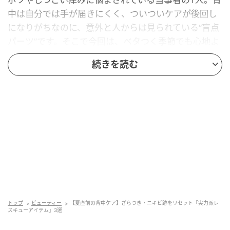
中は自分では手が届きにくく、ついついケアが後回し
になりがちなのに、意外と人からは見られている“盲点
パーツ”です。そこで今回は、ベタつく季節でも心地よ
く使えて、効率よく「魅せる背中」へと導く、美容の
続きを読む
プロも太鼓判を押す実力派ケアアイテムを3選ご紹介し
ます。お風呂上がりに贅沢に塗り込む極上ゲルから、
手が届かない背中にも逆さまでシュッと吹きかけられ
る超便利ミストまで、頑固なザラつきやニキビ跡に秒
でアプローチするラインナップを徹底解説！
洗い流し不要でさっとひと塗り！エステ帰り
のつるん肌を叶える「タカミスキンピールボデ
ィ」
トップ
ビューティー
【夏直前の背中ケア】ざらつき・ニキビ跡をリセット「実力派レ
スキューアイテム」3選