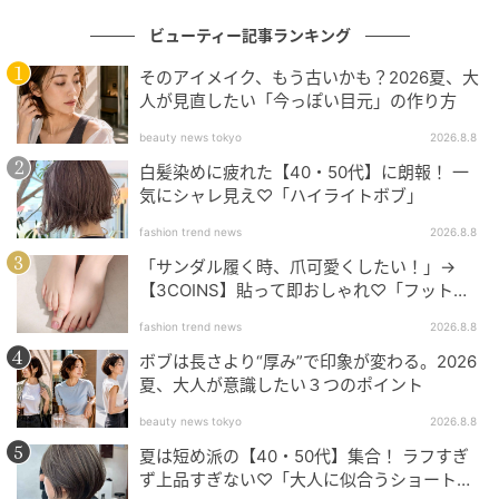
ビューティー記事ランキング
オトナミューズ ウェブ
そのアイメイク、もう古いかも？2026夏、大
人が見直したい「今っぽい目元」の作り方
肌にのせた瞬間、ひんやりしてて気持ちいいみずみず
しいテクスチャー！手のひらでじっくりと包み込むよ
beauty news tokyo
2026.8.8
うに塗り伸ばすことで、角質層まで潤いがピタッと密
白髪染めに疲れた【40・50代】に朗報！ 一
気にシャレ見え♡「ハイライトボブ」
着します。ベタつかないのにスッと馴染む優秀な使い
心地は、汗ばむ夏のボディケアや、背中・デコルテの
fashion trend news
2026.8.8
肌荒れ対策にぴったり。大人のボディをなめらかに労
「サンダル履く時、爪可愛くしたい！」→
わる、夏の至福のセルフケア時間をお届けします。
【3COINS】貼って即おしゃれ♡「フット用
ネイルチップ」
fashion trend news
2026.8.8
皮脂と潤いをコントロール！“肌ノイズ”を感じ
ボブは長さより“厚み”で印象が変わる。2026
夏、大人が意識したい３つのポイント
ないやわらぎ肌へ。「メディプラス サイレン
トミスト」
beauty news tokyo
2026.8.8
夏は短め派の【40・50代】集合！ ラフすぎ
ず上品すぎない♡「大人に似合うショートボ