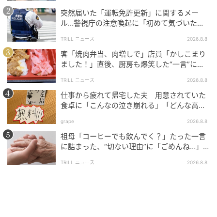
突然届いた「運転免許更新」に関するメー
の記事をもっとみる
ル…警視庁の注意喚起に「初めて気づいた」
「家族にも共有した」
TRILL ニュース
2026.8.8
客「焼肉弁当、肉増しで」店員「かしこまり
ました！」直後、厨房も爆笑した“一言”に
「笑い堪えるのに必死でした」＜注文ミス体
TRILL ニュース
2026.8.8
験談2選＞
仕事から疲れて帰宅した夫 用意されていた
食卓に「こんなの泣き崩れる」「どんな高級
料理より絶品」と反響
grape
2026.8.8
祖母「コーヒーでも飲んでく？」たった一言
に詰まった、“切ない理由”に「ごめんね…」
＜祖母エピソード2選＞
TRILL ニュース
2026.8.8