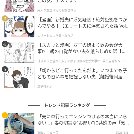
この女、ナメてます
美人な友達は何でも許される
ディオール ビューティ アンバサダーとして、パリの華
【漫画】新婚夫に浮気疑惑！絶対証拠をつか
やかな舞台に舞い降りた山下智久さん。世界各国の
んでやる！【エリート夫に浮気された話 Vol.
錚々たるセレブリティが並ぶ中でも、山下さんが放つ
1】
圧倒的なオーラと大人の色気はひときわ眩しく輝いて
エリート夫に浮気された話
見えますね。洗練されたディオールのルックを完璧に
【スカッと漫画】双子の娘より飲み会が大
事!? 親の自覚がない夫を懲らしめた話【第1
着こなすその美しさは、まさに「芸術品」のよう。歳
話】
を重ねるごとに深みを増し、世界を舞台にさらなる高
【スカッと漫画】双子の娘より飲み会が大事!? 親の自覚がない夫を
懲らしめた話
みへと進化し続ける山下さんがこれから見せてくれる
「朝からどこ行ってたんだよ」いつまでも子
どもの習い事を把握しない夫【離婚後同居 Vo
新しい景色がますます楽しみですね。
l.1】
離婚後同居
元記事で読む
トレンド記事ランキング
次の記事
重岡大毅がAIで完全犯罪に挑む、主演映画『5
「先に車行ってエンジンつけるの本当にいら
ない…」妻の切実な“お願い”に共感の声「気
秒で完全犯罪を生成する方法』場面写真解禁
づかないんですよね…」
TRILL ニュース
2026.8.8