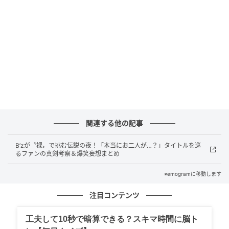
山下智久さん ©Getty Images
また、グローバルからは韓国の7人組ボーイズグルー
プ・BTSのジミンさん（30）、ロック・ミュージシャ
関連する他の記事
ンのミック・ジャガーさん（82）ら、そうそうたる顔
ぶれが最新コレクションの発表を見守りました。
B’zが〝裸〟で挑む伝説の夜！「本当にお二人が…？」タイトルを巡
るファンの真剣考察＆爆笑妄想まとめ
※emogramに移動します
注目コンテンツ
工夫して10秒で暗算できる？スキマ時間に脳ト