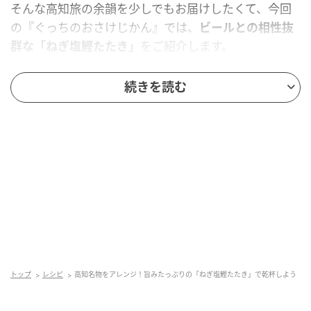
そんな高知旅の余韻を少しでもお届けしたくて、今回
の『ぐっちのおさけじかん』では、
ビールとの相性抜
群な「ねぎ塩鰹たたき」
をご紹介します。
実はこのレシピ、高知県中土佐町の「かつお祭り」で
続きを読む
町長に振舞っていただいた一皿がヒント。現地で味わ
ったおいしさを思い出しながら、家庭でも作りやすい
ようにアレンジしてみました。
ねぎ塩鰹たたき
トップ
レシピ
高知名物をアレンジ！旨みたっぷりの「ねぎ塩鰹たたき」で乾杯しよう