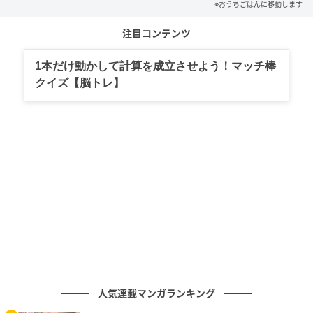
・にんにく（すりおろし）……小さじ1/2
※おうちごはんに移動します
注目コンテンツ
【B】
・レモン汁……1/4個分
1本だけ動かして計算を成立させよう！マッチ棒
・煎りごま……適量
クイズ【脳トレ】
作り方
1. 鰹のたたきを食べやすい大きさに切る。
人気連載マンガランキング