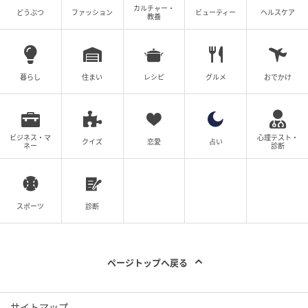
カルチャー・
どうぶつ
ファッション
ビューティー
ヘルスケア
教養
暮らし
住まい
レシピ
グルメ
おでかけ
ビジネス・マ
心理テスト・
クイズ
恋愛
占い
ネー
診断
おうちごはん
スポーツ
診断
ちょっと簡単すぎますよね（笑）。
でもこれ、鰹の旨みと相まってめちゃくちゃおいしい
んですよ！
ページトップへ戻る
いつもの食べ方とは別に、味変でこのタレを用意して
いただくのも良いかもしれません。
サイトマップ