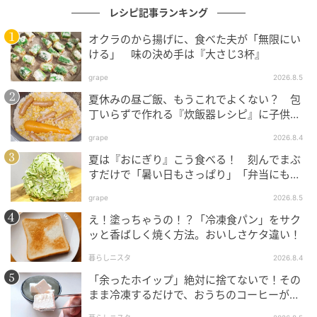
レシピ記事ランキング
オクラのから揚げに、食べた夫が「無限にい
ける」 味の決め手は『大さじ3杯』
おうちごはん
grape
2026.8.5
夏休みの昼ご飯、もうこれでよくない？ 包
3. 鰹と
2
を器に盛り、
B
をトッピングする。
丁いらずで作れる『炊飯器レシピ』に子供が
大喜び！
grape
2026.8.4
夏は『おにぎり』こう食べる！ 刻んでまぶ
すだけで「暑い日もさっぱり」「弁当にもい
い」
grape
2026.8.5
え！塗っちゃうの！？「冷凍食パン」をサク
ッと香ばしく焼く方法。おいしさケタ違い！
暮らしニスタ
2026.8.4
「余ったホイップ」絶対に捨てないで！その
まま冷凍するだけで、おうちのコーヒーが
〈お店レベル〉に激変します♡