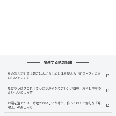
おうちごはん
関連する他の記事
材料（2人分）
夏の冷え症対策は朝ごはんから！心と体を整える「朝スープ」のお
・鰹のたたき……1/2柵（200g）
いしいアレンジ
夏はやっぱりこれ！さっぱり涼やかでアレンジ自在、冷やし中華の
【A】
おいしい楽しみ方
・小口ねぎ……20g
お湯を注ぐだけ！時短でおいしいが叶う、作っておくと便利な「味
・ごま油……大さじ1と1/2
噌玉」の楽しみ方
・塩……2つまみ