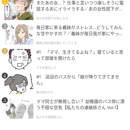
またあの女…？ 仕事と言いつつ楽しそうに電
話する夫にイライラする／夫の女性部下が気
になる（1）【夫婦の危機 まんが】
夫の女性部下が気になる
毎日家に来る義妹がストレス…どうしてみん
な甘やかすの？／義妹が毎日我が家にやって
くる（1）【義父母がシンドイんです！ まん
おうちごはん
義妹が毎日我が家にやってくる
が】
#1 「ママ、生きてるよね？」寝ていると思
2.
A
をよく混ぜ合わせる。
って部屋を開けたら
ママが家出した
#1 送迎のバスから「娘が降りてきてませ
ん」
娘が拐われた
ママ同士が無視し合い？ 幼稚園のバス停に漂
う不穏な空気【私たちの連絡係さん Vol.1】
私たちの連絡係さん