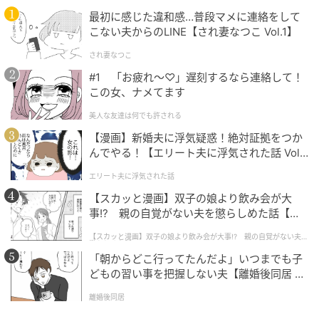
一本鰻重イメージ[/caption]
最初に感じた違和感…普段マメに連絡をして
こない夫からのLINE【され妻なつこ Vol.1】
「一本鰻御膳」6,578円(税込)は、圧巻の一本鰻と絶品
され妻なつこ
かに料理が同時に堪能できる贅沢な御膳。一本鰻重、
#1 「お疲れ〜♡」遅刻するなら連絡して！
茹でがに、かに刺身、サラダ、お椀、香の物、デザー
この女、ナメてます
トがセットになっている。
美人な友達は何でも許される
【漫画】新婚夫に浮気疑惑！絶対証拠をつか
んでやる！【エリート夫に浮気された話 Vol.
1】
エリート夫に浮気された話
【スカッと漫画】双子の娘より飲み会が大
事!? 親の自覚がない夫を懲らしめた話【第1
話】
【スカッと漫画】双子の娘より飲み会が大事!? 親の自覚がない夫を
懲らしめた話
「朝からどこ行ってたんだよ」いつまでも子
どもの習い事を把握しない夫【離婚後同居 Vo
l.1】
離婚後同居