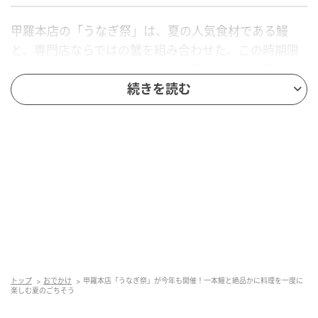
甲羅本店の「うなぎ祭」は、夏の人気食材である鰻
と、専門店ならではの蟹を組み合わせた、この時期限
定の特別フェアである。今年は「家族で楽しむ夏のご
ちそう」をテーマに、会席から御膳、ランチ、お子様
続きを読む
メニューまで幅広いラインナップを用意した。
鰻を一本ごと豪快に盛り付けた「一本鰻御膳」や、見
た目も華やかな「クリスタル三段重」がセットになっ
たメニューなど、思わず写真に収めたくなるような
品々が揃う。
夏休みやお盆は、家族で集まる機会が増える季節。甲
羅本店では、落ち着いた和の空間とともに、世代を問
わず楽しめる“夏のごちそう時間”を提案する。
トップ
おでかけ
甲羅本店「うなぎ祭」が今年も開催！一本鰻と絶品かに料理を一度に
楽しむ夏のごちそう
豪華御膳から限定ランチまで、多彩なメニュ