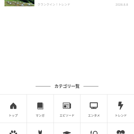
クランクイン！トレンド
2026.8.8
ストレートプレス
クリスタル三段重イメージ[/caption]
「鰻とかにのクリスタル御膳」5,478円(税込)は、見た
目も涼しげなクリスタル三段重が華やかさを演出す
る。セット内容は、クリスタル三段重、かに陶板ステ
ーキ、餡掛けかにしゅうまい、鰻まぶし、香の物、デ
ザート。
カテゴリ一覧
トップ
マンガ
エピソード
エンタメ
トレンド