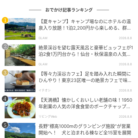
おでかけ記事ランキング
ストレートプレス
【夏キャンプ】キャンプ場なのにホテルの温
泉入り放題！1泊2,200円から楽しめる、群馬
[caption id="attachment_1640491"
『サンバードキャンプガーデン』
GLAM
2026.8.8
align="aligncenter" width="600"]
絶景渓谷を望む露天風呂と豪華ビュッフェが1
泊2食1万円台から！仙台・秋保温泉の人気コ
スパ宿『秋保グランドホテル』
GLAM
2026.8.8
【等々力渓谷カフェ】足を踏み入れた瞬間に
ひんやり！東京23区唯一の絶景カフェで味わ
える本格コーヒー
イチオシ
2026.8.8
【天満橋】懐かしくおいしい老舗の味！1950
年創業の人気の洋食食堂のポークチャップ！
「グリル ABC」
リビングWeb
2026.8.8
長野“標高1000mのグランピング施設”が営業
開始へ！ 犬と泊まれる棟など全15室を展開