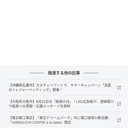
ー
「うなぎ祭」のおすすめメニューは以下の通り。
関連する他の記事
【沖縄県名護市】カヌチャリゾートで、サマーキャンペーン「真夏
のトレジャーハンティング」開催！
【大阪府大阪市】6月25日は「船員の日」！LED広告船が、道頓堀川
で船員への感謝・応援メッセージを放映
【東京都江東区】「東京ドリームパーク」内に堀口珈琲の新店舗
「HORIGUCHI COFFEE à la table」開店
ストレートプレス