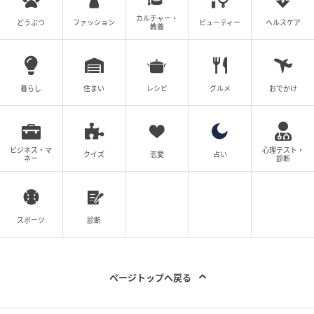
カルチャー・
どうぶつ
ファッション
ビューティー
ヘルスケア
教養
暮らし
住まい
レシピ
グルメ
おでかけ
ストレートプレス
主役のかに鰻重のほか、逸品のかに料理も贅沢に味わ
ビジネス・マ
心理テスト・
クイズ
恋愛
占い
ネー
診断
える季節会席は、「浜名(はまな)」6,050円(税込)。家
族の集まりや特別な食事シーンにも華を添える。セッ
ト内容は、サラダ、かに鰻重、かに刺身、焼きがに、
餡掛けかにしゅうまい、かに焼売、お椀、香の物、デ
スポーツ
診断
ザート。
ページトップへ戻る