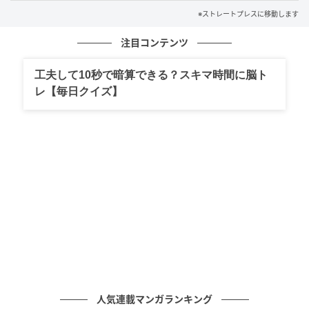
※ストレートプレスに移動します
[caption id="attachment_1640489"
align="aligncenter" width="600"]
注目コンテンツ
工夫して10秒で暗算できる？スキマ時間に脳ト
レ【毎日クイズ】
ストレートプレス
人気連載マンガランキング