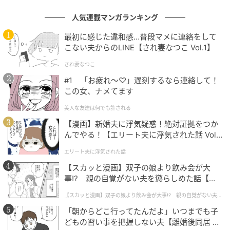
人気連載マンガランキング
※回答者からのコメントは原文ママです
最初に感じた違和感…普段マメに連絡をして
※記事内容は執筆時点のものです。最新の内容をご確
こない夫からのLINE【され妻なつこ Vol.1】
認ください
され妻なつこ
#1 「お疲れ〜♡」遅刻するなら連絡して！
文：坂上 恵
この女、ナメてます
元記事で読む
美人な友達は何でも許される
【漫画】新婚夫に浮気疑惑！絶対証拠をつか
次の記事
んでやる！【エリート夫に浮気された話 Vol.
1】
映画『おそ松さん 人類クズ化計画!!!!!?』は面
エリート夫に浮気された話
白い？ ファン以外でも楽しめる「最強のアイ
【スカッと漫画】双子の娘より飲み会が大
ドル映画」に
事!? 親の自覚がない夫を懲らしめた話【第1
話】
の記事をもっとみる
【スカッと漫画】双子の娘より飲み会が大事!? 親の自覚がない夫を
懲らしめた話
「朝からどこ行ってたんだよ」いつまでも子
どもの習い事を把握しない夫【離婚後同居 Vo