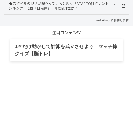
ティー力が非常に高く、『芸能人が本気で考えた！ド
◆スタイルの良さが際立っていると思う「STARTO社タレント」ラ
ッキリGP』（フジテレビ系）などで見せる全力のリア
ンキング！ 2位「目黒蓮」、圧倒的1位は？
クションは広く親しまれています。クールな魅力と親
※All Aboutに移動します
しみやすさのギャップが魅力です。
注目コンテンツ
1本だけ動かして計算を成立させよう！マッチ棒
回答者コメント
クイズ【脳トレ】
「バラエティで見ない日はないほど面白く、バラエテ
ィ力が高いと思いました」（30代女性／愛知県）
「どっきりGPの風磨くんに敵う人はいないと思う」
（30代女性／東京都）
「ツッコミも回しもできて、空気を読むのが上手く、
番組ごとに求められる役割を自然にこなせるから」
（50代女性／兵庫県）