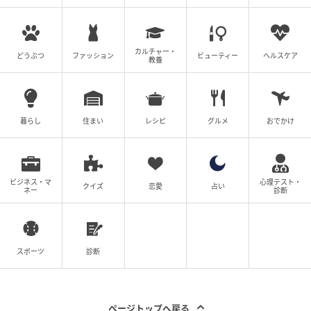
カルチャー・
どうぶつ
ファッション
ビューティー
ヘルスケア
教養
暮らし
住まい
レシピ
グルメ
おでかけ
ビジネス・マ
心理テスト・
クイズ
恋愛
占い
ネー
診断
スポーツ
診断
ページトップへ戻る