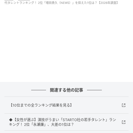
代タレントランキング！ 2位「増田貴久（NEWS）」を抑えた1位は？【2026年調査】
も上手く馴染めてるイメージ」（10代女性／岐阜県）
「会話に安定感があって、安心してみられる」（40代
女性／富山県）
「ボケもツッコミも両方できるところを見たことがあ
るから」（30代女性／京都府）
1位：菊池風磨（timelesz）／88票
関連する他の記事
堂々の1位を獲得したのは、timeleszの菊池風磨さんで
【10位までの全ランキング結果を見る】
す。1995年生まれのA型で、2011年にデビューしまし
た。現在はtimeleszのメンバーとして活動する傍ら、
◆【女性が選ぶ】演技がうまい「STARTO社の若手タレント」ラン
ドラマなどで主演を務める実力派です。一方でバラエ
キング！ 2位「永瀬廉」、大差の1位は？