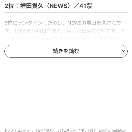
2位：増田貴久（NEWS）／41票
2位にランクインしたのは、NEWSの増田貴久さんで
す。1986年7月4日生まれ、東京都出身のO型です。ア
イドルグループNEWSのメンバーとして活躍する一
方、バラエティー番組でも才能を発揮しています。
続きを読む
『ぐるぐるナインティナイン』（日本テレビ系）や
『ソレダメ！～あなたの常識は非常識!?～』（テレビ
東京系）などの人気番組に出演し、持ち前の明るさと
高いバラエティー力で、幅広い世代の視聴者を楽しま
せています。
回答者コメント
「よくテレビに出ているイメージがある。芸人の方と
トップ
エンタメ
【女性が選ぶ】「バラエティー力が高いと思う」STARTO社所属の30