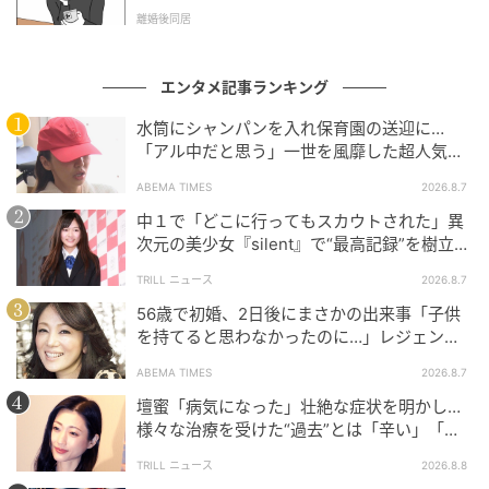
l.1】
離婚後同居
エンタメ記事ランキング
水筒にシャンパンを入れ保育園の送迎に…
「アル中だと思う」一世を風靡した超人気タ
レント、酒漬けだった日々を告白
ABEMA TIMES
2026.8.7
中１で「どこに行ってもスカウトされた」異
次元の美少女『silent』で“最高記録”を樹立し
た「反則級」の【トップ女優】
TRILL ニュース
2026.8.7
56歳で初婚、2日後にまさかの出来事「子供
を持てると思わなかったのに…」レジェンド
美魔女が当時の心境を告白
ABEMA TIMES
2026.8.7
壇蜜「病気になった」壮絶な症状を明かし…
様々な治療を受けた“過去”とは「辛い」「苦
しい」
TRILL ニュース
2026.8.8