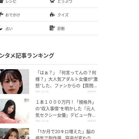
レシピ
どうぶつ
おでかけ
クイズ
占い
診断
ンタメ記事ランキング
「はぁ？」「何言ってんの？何
様？」大人気アダルト女優が“激
怒”した、ファンからの【質問】
とは
TRILL ニュース
2026.8.5
１本１０００万円！「規格外」
の“収入事情”を明かした『元人
気セクシー女優』デビュー作
が“１０万本”を記録した逸材
TRILL ニュース
2026.8.4
「1か月で20キロ増えた」脳の
病気で副作用…容姿が変わり