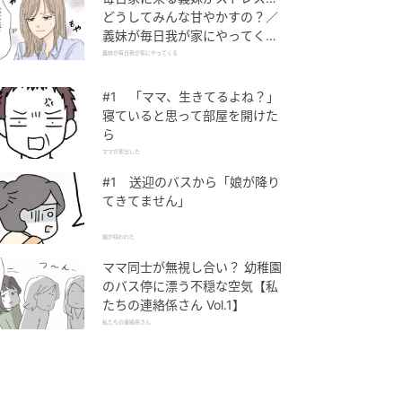
どうしてみんな甘やかすの？／
義妹が毎日我が家にやってくる
（1）【義父母がシンドイんで
義妹が毎日我が家にやってくる
す！ まんが】
#1 「ママ、生きてるよね？」
寝ていると思って部屋を開けた
ら
ママが家出した
#1 送迎のバスから「娘が降り
てきてません」
娘が拐われた
ママ同士が無視し合い？ 幼稚園
のバス停に漂う不穏な空気【私
たちの連絡係さん Vol.1】
私たちの連絡係さん