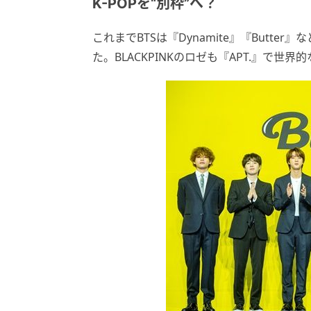
K-POPを“別枠”へ？
これまでBTSは『Dynamite』『Butt
た。BLACKPINKのロゼも『APT.』で