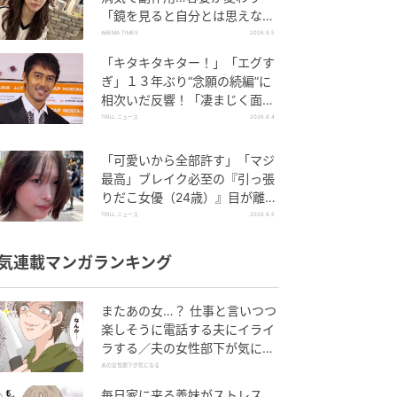
「鏡を見ると自分とは思えなか
った」壮絶な闘病生活明かす
ABEMA TIMES
2026.8.5
「キタキタキター！」「エグす
ぎ」１３年ぶり“念願の続編”に
相次いだ反響！「凄まじく面白
い」“賞 総なめ”『伝説級ドラ
TRILL ニュース
2026.8.4
マ』
「可愛いから全部許す」「マジ
最高」ブレイク必至の『引っ張
りだこ女優（24歳）』目が離せ
ない“圧巻ショット”に「か、か
TRILL ニュース
2026.8.5
わいい」
気連載マンガランキング
またあの女…？ 仕事と言いつつ
楽しそうに電話する夫にイライ
ラする／夫の女性部下が気にな
る（1）【夫婦の危機 まんが】
夫の女性部下が気になる
毎日家に来る義妹がストレス…