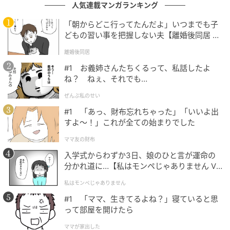
人気連載マンガランキング
気持ちで稽古、本番期間を過ごせればと思っていま
す」としている。
「朝からどこ行ってたんだよ」いつまでも子
どもの習い事を把握しない夫【離婚後同居 Vo
l.1】
舞台『移民』は、2027年1月、東京芸術劇場シアター
離婚後同居
イーストにて上演。
#1 お義姉さんたちくるって、私話したよ
ね？ ねぇ、それでも…
元記事で読む
ぜんぶ私のせい
#1 「あっ、財布忘れちゃった」「いいよ出
次の記事
すよ〜！」これが全ての始まりでした
菅田将暉「約3年ぶりのラジオ」 6.22放送
ママ友の財布
『オールナイトニッポンGOLD』でパーソナリ
入学式からわずか3日、娘のひと言が運命の
ティに！
分かれ道に…【私はモンペじゃありません Vo
l.1】
の記事をもっとみる
私はモンペじゃありません
#1 「ママ、生きてるよね？」寝ていると思
って部屋を開けたら
ママが家出した