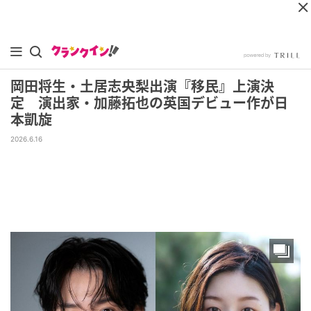
岡田将生・土居志央梨出演『移民』上演決
定 演出家・加藤拓也の英国デビュー作が日
本凱旋
2026.6.16