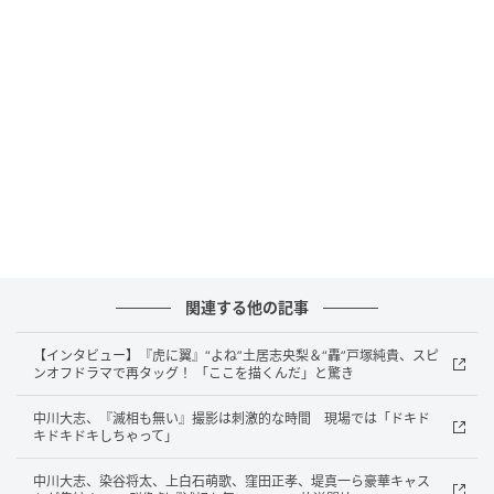
この日本凱旋公演に出演するのは、2021年以来の舞台
出演となる岡田将生と、NHKの連続テレビ小説『虎に
翼』で注目を集めた土居志央梨。2人は同作以来の共演
となる。
作・演出の加藤拓也は「人類が他の星へ移り住もうと
している。そんな現実を背景にしながら、この物語が
見つめているのは、ある一組の夫婦のごく私的な会話
です。他の星に都市を築き、人類を繁栄させようとす
る壮大な計画の中で、一組の夫婦が、正しさや役割に
関連する他の記事
よってお互いの道を塞ぎ合っている。私的な対話と壮
大な計画のすれ違いは、新しい世界を築こうとする手
【インタビュー】『虎に翼』“よね”土居志央梨＆“轟”戸塚純貴、スピ
ンオフドラマで再タッグ！ 「ここを描くんだ」と驚き
と、目の前のひとりの声を聞こうとする手の違いなの
かもしれません。劇場でお待ちしています」とメッセ
中川大志、『滅相も無い』撮影は刺激的な時間 現場では「ドキド
キドキドキしちゃって」
ージを寄せた。
中川大志、染谷将太、上白石萌歌、窪田正孝、堤真一ら豪華キャス