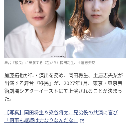
舞台『移民』に出演する（左から）岡田将生、土居志央梨
加藤拓也が作・演出を務め、岡田将生、土居志央梨が
出演する舞台『移民』が、2027年1月、東京・東京芸
術劇場シアターイーストにて上演されることが決まっ
た。
【写真】岡田将生＆染谷将太、兄弟役の共演に喜び
「何事も継続は力なりなんだな」