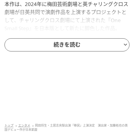
本作は、2024年に梅田芸術劇場と英チャリングクロス
劇場が日英共同で演劇作品を上演するプロジェクトと
して、チャリングクロス劇場にて上演された『One
Small Step』を日本版として新たに脚色した作品。
『One Small Step』は、加藤拓也によるオリジナル作
続きを読む
品をもとに開発。梅田芸術劇場とチャリングクロス劇
場はこれまで3度のコラボレーションを行っており、本
作は2019年に英国で上演されたミュージカル
『VIOLET』に続く共同企画第2弾となる。加藤と英国
のスタッフ（照明、美術、音響ほか）がディスカッシ
ョンやリーディングを重ねながら創作を進め、新たな
戯曲として上演された。本作『移民』も引き続き加藤
が作・演出を担当。英国において挑戦的なデビュー作
として高い評価を得た本作が、このたび日本凱旋（が
いせん）公演として上演される。
トップ
エンタメ
岡田将生・土居志央梨出演『移民』上演決定 演出家・加藤拓也の英
国デビュー作が日本凱旋