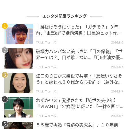
エンタメ記事ランキング
「腰抜けそうになった」「ガチで？」３年
前、“電撃婚”で話題沸騰！国民的ヒット作
『逃げ恥』で異彩放った【国宝級イケメン】
TRILL ニュース
2026.8.6
破壊力ハンパない美しさに「目の保養」「世
界一では？」目が離せない…『月9主演女優
（34歳）』“極上”美ショットがすごい
TRILL ニュース
2026.8.7
江口のりこが夫婦役で共演→「友達いなさそ
う」と誘われ２０代から心を許す【意外な親
友芸人】とは？
TRILL ニュース
2026.8.7
わずか中３で発掘された【絶世の美少年】
『VIVANT』で“鮮烈”に輝いた「一線を画す」
イケメン俳優
TRILL ニュース
2026.8.7
５５歳で再婚『奇跡の美魔女』、１０年前