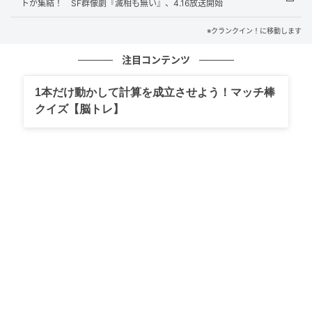
岡田将生は「最後に舞台に立ったのはもう何年も前の
トが集結！ SF群像劇『滅相も無い』、4.16放送開始
話で随分と時間が経ってしまいました。今回、また舞
※クランクイン！に移動します
台の機会を頂き加藤さんには感謝しています。なんだ
注目コンテンツ
か台本を読ませて頂いてから心も体も緊張状態なんで
すが、加藤さんについていこうと思います。密室で夫
1本だけ動かして計算を成立させよう！マッチ棒
婦のリアリティを維持したまま物語が展開する様は、
クイズ【脳トレ】
さぞや覗いている感覚に陥ると思われます。このカン
パニーでの稽古時間を大切に、積み上げたものを皆様
に届けられるよう頑張りたいと思います。さぁ、頑張
ろう自分」とコメント。
土居志央梨は「加藤さん、岡田さんとのクリエーショ
ンが今からとても楽しみです。壮大な世界の中で、些
細で個人的な感情が細かく渦巻いている様子を丁寧に
演じられたらと思っています。その先に何が見えてく
るのか…。今は正直想像もつかないですが、この物語
の2人と同じように、未知の領域を一歩一歩踏みしめる