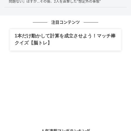
問題ない』はずが…その後、2人を直撃した“想定外の事態”
注目コンテンツ
1本だけ動かして計算を成立させよう！マッチ棒
クイズ【脳トレ】
出典元：photoAC（※画像はイメージです）
「副業先では『乙欄』という税率表に基づいて所得税
が源泉徴収されるからですね」
税理士からそう説明されても、Kさんは意味が分から
ず、詳しく説明を求めました。
人気連載マンガランキング