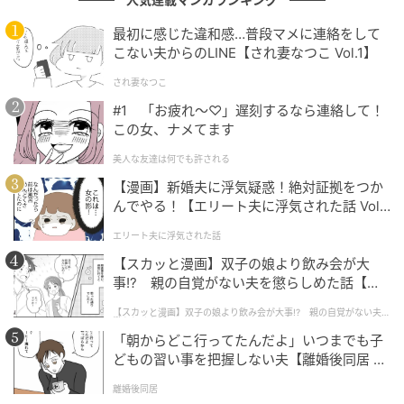
通常、会社員の給与やボーナスから差し引かれる所得
最初に感じた違和感…普段マメに連絡をして
税は、会社へ提出した「扶養控除等申告書」をもとに
こない夫からのLINE【され妻なつこ Vol.1】
計算されます。
され妻なつこ
#1 「お疲れ〜♡」遅刻するなら連絡して！
しかし、この申告書は1か所の勤務先にしか提出できま
この女、ナメてます
せん。そのため、副業先では提出できず「乙欄」と呼
美人な友達は何でも許される
ばれる税率表を使って所得税を計算します。
【漫画】新婚夫に浮気疑惑！絶対証拠をつか
んでやる！【エリート夫に浮気された話 Vol.
乙欄は、本業より多めに所得税が差し引かれる仕組み
1】
になっているため、副業のボーナスでは「思ったより
エリート夫に浮気された話
手取りが少ない」と感じるケースが少なくありませ
【スカッと漫画】双子の娘より飲み会が大
ん。
事!? 親の自覚がない夫を懲らしめた話【第1
話】
【スカッと漫画】双子の娘より飲み会が大事!? 親の自覚がない夫を
懲らしめた話
「朝からどこ行ってたんだよ」いつまでも子
どもの習い事を把握しない夫【離婚後同居 Vo
l.1】
離婚後同居