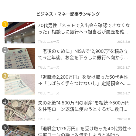
ビジネス・マネー記事ランキング
70代男性「ネットで入出金を確認できなくな
った」相談しに銀行へ→担当者が履歴を確認
したところ…判明した“恐ろしい事実”
TRILL ニュース
2026.8.8
「老後のために」NISAで“2,900万”を積み立
て→定年後、お金を下ろしに銀行へ向かう
出典元：photoAC（※画像はイメージです）
が…60代男性を襲った“想定外の落とし穴”
TRILL ニュース
2026.8.7
例えば、前月の給与額から社会保険料などを差し引い
『退職金2,200万円』を受け取った50代男性
た金額が30万円台の場合、本業で使われる「甲欄」で
→「しばらく手をつけないし」定期預金へ…4
は、扶養親族等の人数にもよりますが、賞与にかかる
年後、通帳を見て“青ざめたワケ”
TRILL ニュース
2026.8.7
所得税率はおおむね10%前後になるケースがありま
夫の死後“4,500万円の財産”を相続→500万円
す。
を住宅ローン返済に使おうとするが…数日
後、判明した事実に妻が“絶句したワケ”
一方、Kさんのように副業先で「乙欄」が使われる場
TRILL ニュース
2026.8.8
合、前月の社会保険料等控除後の給与額によっては
『退職金1,175万円』を受け取った40代男性→
住宅ローンの繰上返済をしようと銀行へ…し
30.63%など比較的高い税率が適用されることがありま