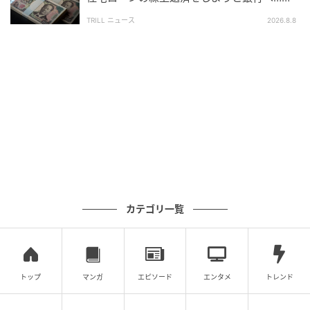
かし、窓口で告げられた“想定外の事実”
す。
TRILL ニュース
2026.8.8
つまり、同じ100万円のボーナスでも、甲欄なら所得
税が10万円前後で済むケースがあるのに対し、乙欄で
は所得税だけで約30万円差し引かれることもありま
す
。
※実際の税率は、前月の社会保険料等控除後の給与額
などにより異なります。
「でも安心してください。これはあくまで税金の仮払
いです。確定申告をすると、払い過ぎた税金があれ
カテゴリ一覧
ば、戻る可能性があります。」
「え？全然知りませんでした…」
トップ
マンガ
エピソード
エンタメ
トレンド
税理士からの説明を聞き、「損するところだった」と