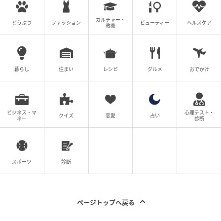
思わず苦笑いしたそうです。
カルチャー・
どうぶつ
ファッション
ビューティー
ヘルスケア
教養
思い込みで判断しないために
実は、家族は最初から沖縄の方がよかったそうです。
暮らし
住まい
レシピ
グルメ
おでかけ
税金の仕組みも、家族の本当の希望も、思い込みだけ
で判断すると、思わぬ判断ミスにつながることがあり
ます。
ビジネス・マ
心理テスト・
クイズ
恋愛
占い
ネー
診断
税金は「思い込み」で判断せず、税理士などへ相談す
ることが、後悔しないための近道です。
スポーツ
診断
執筆：税理士・元国税調査官 神崎遊
国税組織で12年間勤務し、法人税調査を中心に200件
ページトップへ戻る
以上の税務調査に従事。現在は「ゆとり税務会計」を