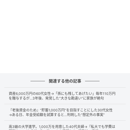
支給前のKさんは「90万円くらいは手元に残るだろ
う」と思っていました。
しかし、支給されたのは手取りで約70万円でした。乙
欄による所得税（約30万円）のほか、副業先での社会
保険料なども差し引かれたためです。ショックを受け
たKさんでしたが、家族と約束した手前、旅行計画は白
紙にできず、旅先を沖縄に変更したそうです。
ただ、給与明細を見ても理由が分からず、知り合いの
関連する他の記事
税理士に相談することにしました。
資産6,000万円の60代女性→「孫にも残してあげたい」毎年110万円
を贈与するが…3年後、発覚した“大きな勘違い”に家族が絶句
ボーナスの手取りが少なかった本当の理由
『老後資金のため』“貯蓄1,000万円”を目指すことにした30代女性
→ある日、年金受給額を試算すると…判明した“想定外の事実”
高3娘の大学進学。1,000万を用意した40代夫婦→『私大でも学費は