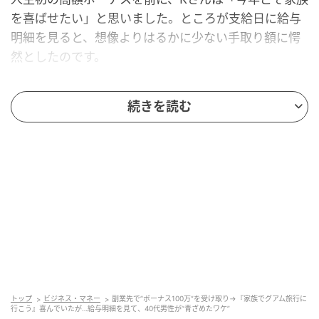
を喜ばせたい」と思いました。ところが支給日に給与
明細を見ると、想像よりはるかに少ない手取り額に愕
然としたのです。
グアム旅行に行けると思ってたのに…
続きを読む
Kさんの本業での年収は450万円。妻はパートに出てい
るとはいえ、子どもは高校生と中学生。今後の教育資
金を貯めるため、ITベンチャー企業でアルバイトとし
て勤務しており、スマホアプリ開発の副業もしていま
した。
そして今年、Kさんが開発したアプリが大ヒット。副業
での月収が30万円を超え、夏のボーナスも100万円支
給されることになり、「今年の夏はグアム旅行に行こ
トップ
ビジネス・マネー
副業先で“ボーナス100万”を受け取り→『家族でグアム旅行に
う」と家族と約束しました。
行こう』喜んでいたが…給与明細を見て、40代男性が“青ざめたワケ”