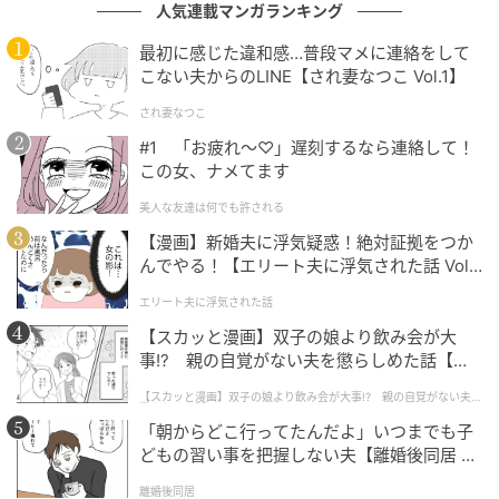
人気連載マンガランキング
と拒否しているのに、旦那さんの一存で援助をOKした
ら最悪ですよね……。しかも旦那さんのお小遣いから出
最初に感じた違和感…普段マメに連絡をして
すならばいざ知らず、家計から出すのはあり得ないと
こない夫からのLINE【され妻なつこ Vol.1】
感じるママも多いのではないでしょうか。お金のこと
され妻なつこ
は夫婦2人でしっかりと話し合うのがよさそうです。
#1 「お疲れ〜♡」遅刻するなら連絡して！
この女、ナメてます
義両親は自分たちでできることを全部考えた
美人な友達は何でも許される
の？
【漫画】新婚夫に浮気疑惑！絶対証拠をつか
んでやる！【エリート夫に浮気された話 Vol.
1】
エリート夫に浮気された話
『まずは家の売却からじゃない？ 家を売り払ってもまだ足りな
【スカッと漫画】双子の娘より飲み会が大
いなら、そこから子どもたちの支援開始でしょ。自分の住まい
事!? 親の自覚がない夫を懲らしめた話【第1
や生活を変えずに、最初から子どもを頼るのは違うよ』
話】
【スカッと漫画】双子の娘より飲み会が大事!? 親の自覚がない夫を
懲らしめた話
「朝からどこ行ってたんだよ」いつまでも子
出典：https://mamastar.jp/bbs/topic/4538706
どもの習い事を把握しない夫【離婚後同居 Vo
l.1】
「ホームに入るためのお金がないなら、まずは自宅を
離婚後同居