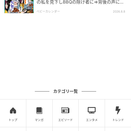
の私を見下しBBQの除け者に⇒背後の声に突
『きょうだいで毎月同じ額を出し合うかな。自宅介護するくら
然青ざめたワケ
いならお金を出すほうがいい』
ベビーカレンダー
2026.8.8
出典：https://mamastar.jp/bbs/topic/4538706
『特養はなかなか入れないし、未納で退所することになったら
余計に大変そう。お金で解決できるのなら介護するよりマシか
も』
出典：https://mamastar.jp/bbs/topic/4538706
カテゴリ一覧
『特養に入居できるなら払っちゃったほうがいい。在宅介護は
無理だしするつもりがないから』
トップ
マンガ
エピソード
エンタメ
トレンド
出典：https://mamastar.jp/bbs/topic/4538706