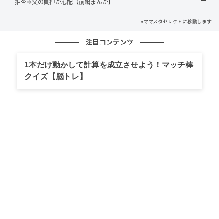
拒否⇒父の負担が心配【前編まんが】
の？」と呆れたようなコメントも。どうしようもない
事情があって子どもに助けを求めるのは仕方がないか
※ママスタセレクトに移動します
もしれません。しかし最初から頼るつもりで、当たり
注目コンテンツ
前のように「お金を出して」と言われたら戸惑うのも
無理はないでしょう。
1本だけ動かして計算を成立させよう！マッチ棒
クイズ【脳トレ】
もし旦那が強要するなら、離婚するかも
『それでも「払え」って言ってきたら、旦那とは離婚する。こ
っちは自分の老後や子どもの学費を考えて貯蓄してるのに、計
画性がない義家族のことなんか知ったこっちゃない』
出典：https://mamastar.jp/bbs/topic/4538706
「もし義両親に援助を強要されるなら、離婚も辞さな
い」ときっぱり言い放ったママもいました。「嫌だ」