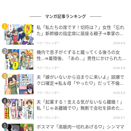
売却したらいい」との選択肢も示されました。自分で
できることもせずにいきなり子どもたちに頼るのは、
マンガ記事ランキング
あまりにも無責任だと考えられてしまったのでしょ
私「私たちの席です！切符は？」女性「忘れ
う。もしいろいろな方法をとった上で、それでもお金
た」新幹線の指定席に居座る親子→車掌の注
が足りないのであれば子どもたちも助けてくれるので
意に移動…直後、ゾッとする発言
ベビーカレンダー
2026.8.8
はないでしょうか。
機内で息子がぐずると蹴ってくる後ろの女
性…⇒着陸後、「あの…」男性にかけられた驚
きの言葉とは
納得がいかないのはわかるよ。でもお金は出
ベビーカレンダー
2026.8.8
したほうがいい
夫「嫁がいないから泊まりに来いよ」誤爆で
クロ確定⇒私＆母「やった♡」だって不倫相
投稿者さんに対して「”理不尽だ”と感じるのは理解で
手の正体は！
ベビーカレンダー
2026.8.8
きるけど、それでもお金を出したほうがいい」と考え
夫「起業する！支える気がないなら離婚！」
たママも。どうやらこの考えにはちゃんと理由がある
私「じゃあ離婚で♡」無断で会社を辞めた元
ようで……。
夫、お先真っ暗！
ベビーカレンダー
2026.8.7
ボスママ「高級肉一切れあげる♡」シンママ