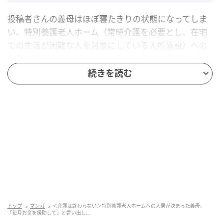
投稿者さんの義母はほぼ寝たきりの状態になってしま
い、特別養護老人ホーム（常時介護を必要とし、在宅
での生活が困難な人を対象にしている入所施設）への
入居が決まりました。しかしここにきて義両親が「ホ
ーム代が払えない」と言い出したのだそう。介護保
続きを読む
険、年金では賄えず、何の貯蓄も用意してこなかった
義両親。「子どもたち4人で払ってほしい」と言われた
とき、投稿者さんは唖然としてしまったことでしょ
う……。今までほとんどお世話になった記憶もない投稿
者さんは、どうしたものかと悩んでいるようです。
貯蓄をしてこなかった義両親。援助は断りた
いね
トップ
マンガ
＜介護は終わらない＞特別養護老人ホームへの入居が決まった義母。
「毎月お金を援助して」と言い出し…
アテにされても困る