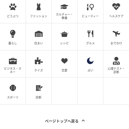
自宅で介護をするのはとても大変なこと。しかも寝た
きりの状態ならば難易度はさらに跳ね上がるでしょ
カルチャー・
どうぶつ
ファッション
ビューティー
ヘルスケア
教養
う。義母はせっかく特別養護老人ホームに入れたので
すから、この際割り切ってお金を払ってしまったほう
が今後が安心かもしれないと考えたのでしょう。損し
暮らし
住まい
レシピ
グルメ
おでかけ
て得取れ、と言ったところでしょうか。
はたして投稿者さんたちの選択は……
ビジネス・マ
心理テスト・
クイズ
恋愛
占い
ネー
診断
投稿者さんたちは義両親を含めた全員で話し合いをし
たようです。
スポーツ
診断
『話し合いが終わりました。特養の費用は最低価格で、義両親
ページトップへ戻る
の年金2人合わせてそれプラス2万円くらい。生活費が払えなく