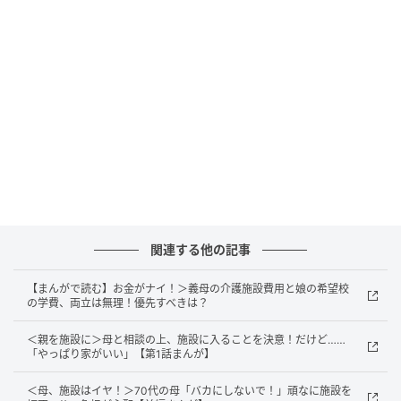
『それは断るよ。自分たちで払える範囲の介護サービスを利用
してもらう』
出典：https://mamastar.jp/bbs/topic/4538706
『みんな家庭があるだろうし、これから子どもにお金もかかる
時期でしょ？ 当たり前にアテにされるのは気分がよくないよ
ね』
関連する他の記事
出典：https://mamastar.jp/bbs/topic/4538706
【まんがで読む】お金がナイ！＞義母の介護施設費用と娘の希望校
の学費、両立は無理！優先すべきは？
投稿者さんの戸惑いに寄り添うかのように、ママたち
＜親を施設に＞母と相談の上、施設に入ることを決意！だけど……
「やっぱり家がいい」【第1話まんが】
からは義両親に対しての非難の声が集まりました。
「どうして今まで老後のお金を貯めてこなかった
＜母、施設はイヤ！＞70代の母「バカにしないで！」頑なに施設を