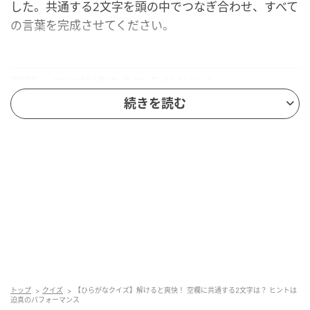
した。共通する2文字を頭の中でつなぎ合わせ、すべて
の言葉を完成させてください。
問題：□に共通するひらがなは？
続きを読む
次の言葉に共通して入るひらがなを考えてみましょ
う。
け□□き
さ□□い
ね□□ん
ヒント：生き物の体の中をめぐり、酸素や栄養を運ぶ
赤い役目を持つもの。レンズを通して人や景色をファ
インダーに収める動作。そして、ステージの上で全力
トップ
クイズ
【ひらがなクイズ】解けると爽快！ 空欄に共通する2文字は？ ヒントは
迫真のパフォーマンス