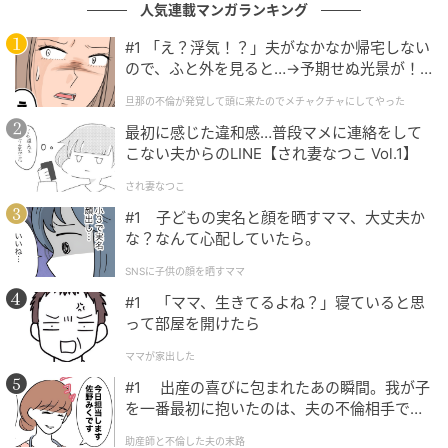
なリズムで結びつけています。言葉が持つ知的なつな
人気連載マンガランキング
がりを楽しんでいただけたら幸いです。
#1 「え？浮気！？」夫がなかなか帰宅しない
ので、ふと外を見ると…→予期せぬ光景が！
※本クイズは、複数の解釈・正解が考えられる場合が
｜旦那の不倫が発覚して頭に来たのでメチャ
旦那の不倫が発覚して頭に来たのでメチャクチャにしてやった
クチャにしてやった
あります。本記事では、その中の一例として解答を紹
最初に感じた違和感…普段マメに連絡をして
介しています
こない夫からのLINE【され妻なつこ Vol.1】
※本クイズは、All About ニュース編集部が企画・作成
され妻なつこ
したものです
#1 子どもの実名と顔を晒すママ、大丈夫か
な？なんて心配していたら。
文：All About ニュース編集部
SNSに子供の顔を晒すママ
元記事で読む
#1 「ママ、生きてるよね？」寝ていると思
って部屋を開けたら
次の記事
ママが家出した
【クロスワードクイズ】解けると爽快！ □に
#1 出産の喜びに包まれたあの瞬間。我が子
入るひらがなは？ お出かけスポットや人気の
を一番最初に抱いたのは、夫の不倫相手でし
和菓子がヒント
た。
助産師と不倫した夫の末路