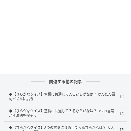
を尽くして表現する見事な振る舞いを思い浮かべてみ
てください。
答えを見る
↓
↓
↓
↓
↓
関連する他の記事
正解：つえ
◆【ひらがなクイズ】空欄に共通して入るひらがなは？ かんたん語
句パズルに挑戦！
正解は「つえ」でした。
◆【ひらがなクイズ】空欄に共通して入るひらがなは？ 3つの言葉
から法則を探そう
◆【ひらがなクイズ】3つの言葉に共通して入るひらがなは？ 大人