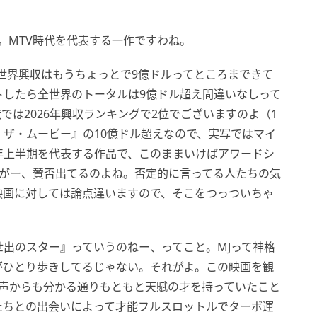
。MTV時代を代表する一作ですわね。
、世界興収はもうちょっとで9億ドルってところまできて
トしたら全世界のトータルは9億ドル超え間違いなしって
では2026年興収ランキングで2位でございますのよ（1
ザ・ムービー』の10億ドル超えなので、実写ではマイ
年上半期を代表する作品で、このままいけばアワードシ
すがー、賛否出てるのよね。否定的に言ってる人たちの気
映画に対しては論点違いますので、そこをつっついちゃ
出のスター』っていうのねー、ってこと。MJって神格
がひとり歩きしてるじゃない。それがよ。この映画を観
歌声からも分かる通りもともと天賦の才を持っていたこと
たちとの出会いによって才能フルスロットルでターボ運