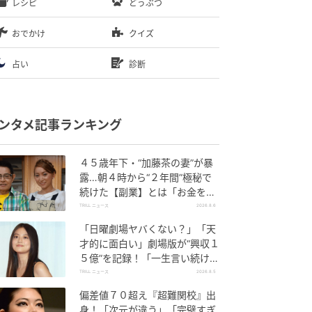
レシピ
どうぶつ
おでかけ
クイズ
占い
診断
ンタメ記事ランキング
４５歳年下・“加藤茶の妻”が暴
露…朝４時から“２年間”極秘で
続けた【副業】とは「お金を稼
ぐのって大変」
TRILL ニュース
2026.8.6
「日曜劇場ヤバくない？」「天
才的に面白い」劇場版が“興収１
５億”を記録！「一生言い続け
る」放送後も続く“切望の声”
TRILL ニュース
2026.8.5
偏差値７０超え『超難関校』出
身！「次元が違う」「完璧すぎ