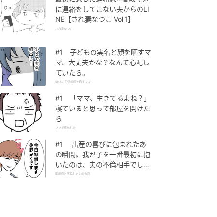
に連絡をしてこない夫からのLI
NE【され妻なつこ Vol.1】
され妻なつこ
#1 子どもの実名と顔を晒すマ
マ、大丈夫かな？なんて心配し
ていたら。
SNSに子供の顔を晒すママ
#1 「ママ、生きてるよね？」
寝ていると思って部屋を開けた
ら
ママが家出した
#1 出産の喜びに包まれたあ
の瞬間。我が子を一番最初に抱
いたのは、夫の不倫相手でし
た。
助産師と不倫した夫の末路