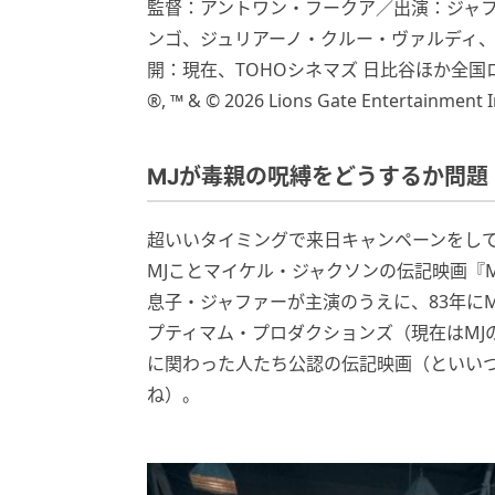
監督：アントワン・フークア／出演：ジャ
ンゴ、ジュリアーノ・クルー・ヴァルディ、
開：現在、TOHOシネマズ 日比谷ほか全国
®, ™️ & © 2026 Lions Gate Entertainment In
MJが毒親の呪縛をどうするか問題
超いいタイミングで来日キャンペーンをし
MJことマイケル・ジャクソンの伝記映画『M
息子・ジャファーが主演のうえに、83年に
プティマム・プロダクションズ（現在はMJ
に関わった人たち公認の伝記映画（といい
ね）。