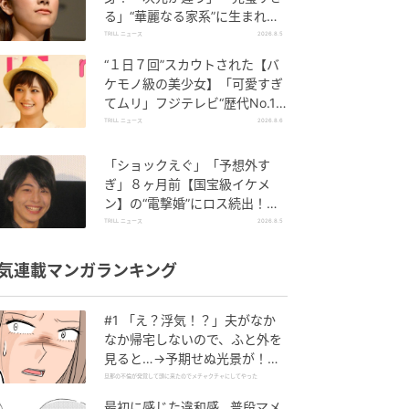
る」“華麗なる家系”に生まれた
【規格外の逸材】
TRILL ニュース
2026.8.5
“１日７回”スカウトされた【バ
ケモノ級の美少女】「可愛すぎ
てムリ」フジテレビ“歴代No.1
作”で輝いた『美人女優』
TRILL ニュース
2026.8.6
「ショックえぐ」「予想外す
ぎ」８ヶ月前【国宝級イケメ
ン】の“電撃婚”にロス続出！興
収“９５億超え”シリーズで輝い
TRILL ニュース
2026.8.5
た逸材
気連載マンガランキング
#1 「え？浮気！？」夫がなか
なか帰宅しないので、ふと外を
見ると…→予期せぬ光景が！｜
旦那の不倫が発覚して頭に来た
旦那の不倫が発覚して頭に来たのでメチャクチャにしてやった
のでメチャクチャにしてやった
最初に感じた違和感…普段マメ