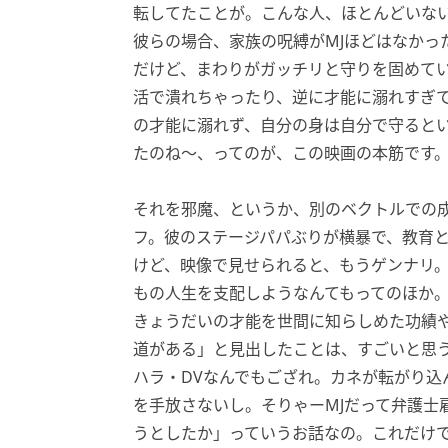
転してたことが。こんな人、ほとんどいな
彼らの場合、家族の呪縛がMJほどはなかっ
だけど、まわりがガッチリと守りを固めて
活で潰れちゃったり、逆に才能に溺れすぎて
の才能に溺れず、自分の身は自分で守ると
たのね〜、ってのが、この映画の本筋です
それを邪魔、というか、別のベクトルでの
フ。彼のステージパパぶりが横暴で、教育
けど、映像で見せられると、もうゲンナリ
もの人生を支配しようなんてもってのほか。
きょうだいの才能を世間に知らしめた功績や
道がある」と見出したことは、すごいと思
ハラ・DVなんでもござれ。カネが転がり込
を手放さないし。そりゃーMJだって弁護士
うとしたか」っていうお話なの。これだけ