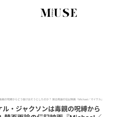
親の呪縛からどう抜け出そうとしたのか？ 賛否両論の伝記映画『Michael／マイケル』
ケル・ジャクソンは毒親の呪縛から