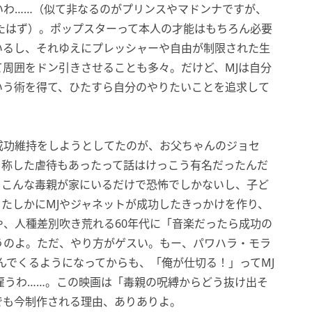
いわ……（似て非なるのがプリンスやマドンナですが、
たはず）。ポップスターって本人の才能はもちろん必要
いるし、それゆえにプレッシャーや自由が制限された生
周囲をドン引きさせることも多々。だけど、MJは自分
いう術を得て、ひたすら自分のやりたいことを追求して
。
成功維持をしようとしてたのが、お父ちゃんのジョセ
と称した虐待もあったって話はけっこう有名だったんだ
。こんな毒親が家にいるだけで恐怖でしかないし、子ど
たしかにMJやジャネットが成功したきっかけを作り、
、人種差別吹き荒れる60年代に「音楽だったら成功の
うのよ。ただ、やり方がゲスい。もー、パワハラ・モラ
んでくるようになってからも、「俺が仕切る！」ってMJ
雇うわ……。この映画は「毒親の呪縛からどう抜け出そ
でも今制作される理由、ありありよ。