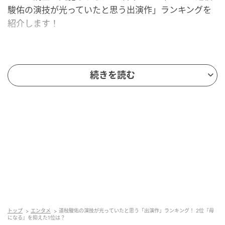
駿佑の演技が光っていたと思う出演作」ランキングを
紹介します！
2位：『母になる』（柏崎広）／53票
続きを読む
2位にランクインしたのは、沢尻エリカさんが主演を務
めるドラマ『母になる』（日本テレビ系／2017年）で
す。ドラマ初出演となる当時14歳の道枝さんは、主人
公の息子・柏崎広役をオーデションで勝ち取りまし
た。
3歳で誘拐され、9年後に再会した実母と育ての母との
間で揺れ動く少年という難役に挑戦。「僕、ママのこ
と愛しいだよ」というシーンは、本作の名場面として
トップ
エンタメ
道枝駿佑の演技が光っていたと思う「出演作」ランキング！ 2位『母
大きな話題を呼びました。
になる』を抑えた1位は？