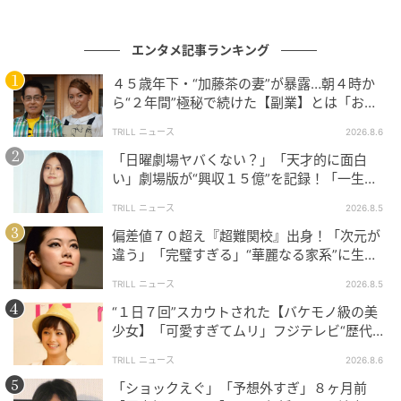
エンタメ記事ランキング
４５歳年下・“加藤茶の妻”が暴露…朝４時か
ら“２年間”極秘で続けた【副業】とは「お金
を稼ぐのって大変」
TRILL ニュース
2026.8.6
「日曜劇場ヤバくない？」「天才的に面白
い」劇場版が“興収１５億”を記録！「一生言
い続ける」放送後も続く“切望の声”
TRILL ニュース
2026.8.5
偏差値７０超え『超難関校』出身！「次元が
違う」「完璧すぎる」“華麗なる家系”に生ま
れた【規格外の逸材】
TRILL ニュース
2026.8.5
“１日７回”スカウトされた【バケモノ級の美
少女】「可愛すぎてムリ」フジテレビ“歴代N
o.1作”で輝いた『美人女優』
TRILL ニュース
2026.8.6
「ショックえぐ」「予想外すぎ」８ヶ月前