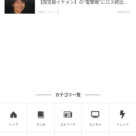
【国宝級イケメン】の“電撃婚”にロス続出！
興収“９５億超え”シリーズで輝いた逸材
TRILL ニュース
2026.8.5
カテゴリ一覧
トップ
マンガ
エピソード
エンタメ
トレンド