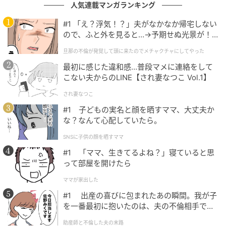
この記事の執筆者： くま なかこ
人気連載マンガランキング
編プロ出身のフリーランスエディター。編集・執筆・
#1 「え？浮気！？」夫がなかなか帰宅しない
校閲・SNS運用担当として月間120本以上のコンテンツ
ので、ふと外を見ると…→予期せぬ光景が！
制作に携わっています。得意なジャンルはライフスタ
｜旦那の不倫が発覚して頭に来たのでメチャ
旦那の不倫が発覚して頭に来たのでメチャクチャにしてやった
イル・金融・育児・エンタメ関連。
クチャにしてやった
最初に感じた違和感…普段マメに連絡をして
こない夫からのLINE【され妻なつこ Vol.1】
文：くま なかこ
され妻なつこ
元記事で読む
#1 子どもの実名と顔を晒すママ、大丈夫か
な？なんて心配していたら。
次の記事
SNSに子供の顔を晒すママ
玉森裕太の出演作で「好きなドラマ」ランキ
#1 「ママ、生きてるよね？」寝ていると思
ング！ 2位『ごくせん 』、1位は？
って部屋を開けたら
ママが家出した
の記事をもっとみる
#1 出産の喜びに包まれたあの瞬間。我が子
を一番最初に抱いたのは、夫の不倫相手でし
た。
助産師と不倫した夫の末路