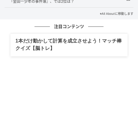
『金田一少年の事件簿』、では2位は？
田一少年に憧れたことがきっかけで、事務所に応募。
同作への出演を熱望していました。
※All Aboutに移動します
注目コンテンツ
約8年ぶりの新シリーズとなる本作では、原作のイメー
ジを残しつつ、イマドキ感のある令和のはじめちゃん
1本だけ動かして計算を成立させよう！マッチ棒
像を体現。犯人を追い詰めるときのドSな演技も見どこ
クイズ【脳トレ】
ろです。
回答コメントでは「世間でも話題となった。金田一は
歴代の先輩の後継者として抜擢だった」（20代女性／
福岡県）、「過去に同じ事務所の俳優が演じています
が、道枝らしさが出ていてよかったと思う」（30代女
性／岐阜県）、「歴代の金田一役に引けを取らない」
（50代男性／長野県）などの声が集まりました。
※回答コメントは原文ママです