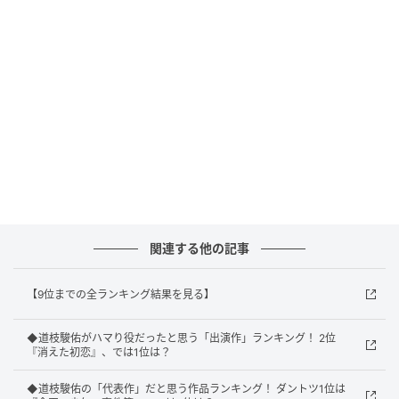
回答者からは「まだ子役だったが、かなり演技も上手
く顔も整っていると思ったから」（30代女性／愛知
県）、「まだ幼い頃だったのに、見てる側がしっかり
感情移入して感動できる演技だったから」（20代女性
／茨城県）、「なんて顔が整って子なんだって世間的
にも注目されてた気がするから」（20代女性／愛知
県）といったコメントが寄せられています。
関連する他の記事
1位：『金田一少年の事件簿』（金田一一）／
62票
【9位までの全ランキング結果を見る】
◆道枝駿佑がハマり役だったと思う「出演作」ランキング！ 2位
1位にランクインしたのは、『金田一少年の事件簿』
『消えた初恋』、では1位は？
（日本テレビ系／2022年）です。道枝さんは4代目を
務めた「Hey! Say! JUMP」の山田涼介さんが演じた金
◆道枝駿佑の「代表作」だと思う作品ランキング！ ダントツ1位は