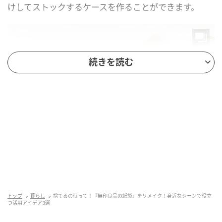
けしてストックするケースを作ることができます。
続きを読む
暮らしニスタ
トップ
暮らし
捨てるの待って！『無印良品の紙袋』をリメイク！身近なシーンで役立
つ活用アイデア3選
持ち手の紐が付いている方を切り離します。