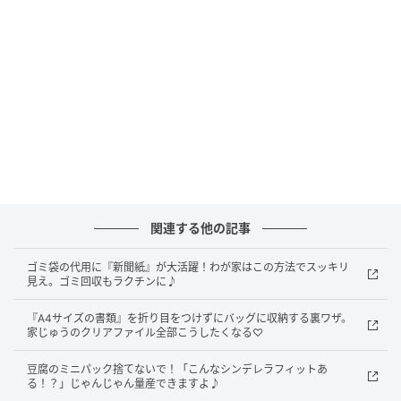
関連する他の記事
ゴミ袋の代用に『新聞紙』が大活躍！わが家はこの方法でスッキリ
見え。ゴミ回収もラクチンに♪
暮らしニスタ
『A4サイズの書類』を折り目をつけずにバッグに収納する裏ワザ。
家じゅうのクリアファイル全部こうしたくなる♡
収納するものや収納スペースに合わせ、上部を内側に
折り曲げるだけで完成！
豆腐のミニパック捨てないで！「こんなシンデレラフィットあ
る！？」じゃんじゃん量産できますよ♪