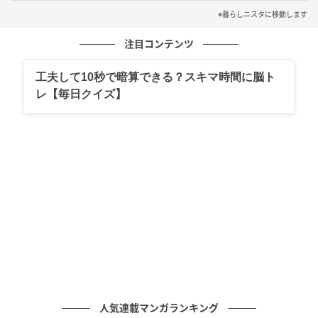
丈夫な素材のため自立してくれるので、様々な野菜の
※暮らしニスタに移動します
ストックに対応できそうです♪
注目コンテンツ
活用2：収納の仕切りBOX
工夫して10秒で暗算できる？スキマ時間に脳ト
レ【毎日クイズ】
人気連載マンガランキング