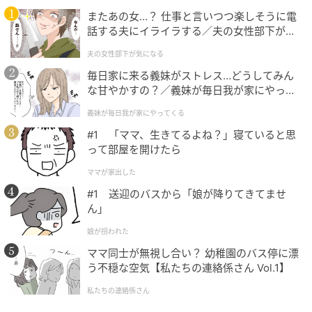
暮らしニスタ
またあの女…？ 仕事と言いつつ楽しそうに電
話する夫にイライラする／夫の女性部下が気
先ほどの野菜のストックケースと同じく、持ち手の紐
になる（1）【夫婦の危機 まんが】
夫の女性部下が気になる
が付いている方を切り離し、縦に半分に切ります（先
毎日家に来る義妹がストレス…どうしてみん
程より大きいサイズの紙袋を使用しました）。
な甘やかすの？／義妹が毎日我が家にやって
くる（1）【義父母がシンドイんです！ まん
義妹が毎日我が家にやってくる
が】
#1 「ママ、生きてるよね？」寝ていると思
って部屋を開けたら
ママが家出した
#1 送迎のバスから「娘が降りてきてませ
ん」
娘が拐われた
ママ同士が無視し合い？ 幼稚園のバス停に漂
う不穏な空気【私たちの連絡係さん Vol.1】
私たちの連絡係さん