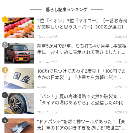
暮らし記事ランキング
暮らしニスタ
2位『イオン』3位『ヤオコー』【一番お寿司
今回はハンカチタオルを収納するために、このタンス
が美味しいと思うスーパー】300名が選ぶ1位
の空いたスペースにしっかりフィットする仕切りにし
に「本格的な美味しさ」「食べ応えがある」
TRILL ニュース
2026.8.5
たいと思います。2つを重ねて調整し、テープで留めま
す。
納車5か月で廃車、むち打ち4か月半…事故相
手に「おすすめに表示されて驚きました」と
送った結末
TRILL ニュース
2026.8.5
100均で見つけて思わず2度見！「100円でま
さかの日本製！」「少量から気軽に試せ
る！」
michill
2026.8.5
「バン！」夏の高速道路で突然の破裂音…
「タイヤの溝はあるから」と過信した40代男
性の後悔
TRILL ニュース
2026.8.5
“ドアパンチ”を防ぐ神ツールがあった！【楽
天】車のドアの開きすぎを防げる“救世主”…手