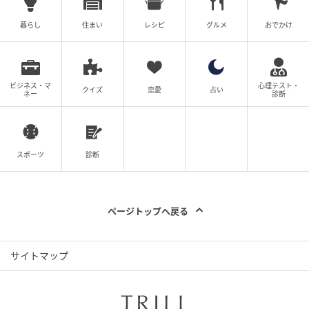
暮らし
住まい
レシピ
グルメ
おでかけ
マイナビウーマン
また、カバンの中での誤作動を防ぐ「2秒長押し電源
ビジネス・マ
心理テスト・
ON/OFF」や、お子さまも安心して使える巻き込み防止
クイズ
恋愛
占い
ネー
診断
など、細かな配慮も嬉しいポイントです。
■新感覚！ スライドボタンで直感的な「ON/OFF＆風
スポーツ
診断
量調節」
ページトップへ戻る
サイトマップ