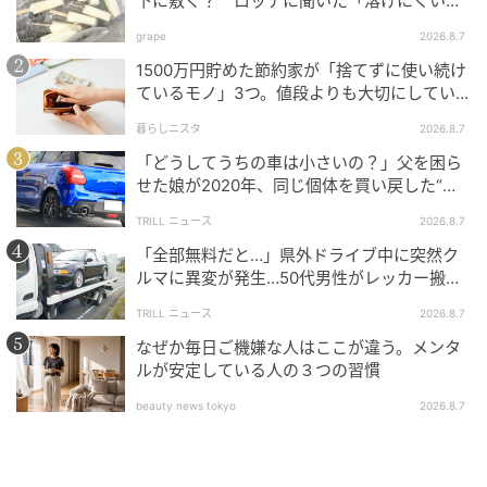
下に敷く？ ロッテに聞いた「溶けにくい持
ち帰り方」
grape
2026.8.7
1500万円貯めた節約家が「捨てずに使い続け
ているモノ」3つ。値段よりも大切にしてい
ること
暮らしニスタ
2026.8.7
「どうしてうちの車は小さいの？」父を困ら
せた娘が2020年、同じ個体を買い戻した“意
外なワケ”
TRILL ニュース
2026.8.7
「全部無料だと…」県外ドライブ中に突然ク
マイナビウーマン
ルマに異変が発生…50代男性がレッカー搬送
で思い知った“誤算”
外出中や家でもUSB充電（Type-C）ができるので、バ
TRILL ニュース
2026.8.7
ッテリー切れの心配もありません。
なぜか毎日ご機嫌な人はここが違う。メンタ
ルが安定している人の３つの習慣
◇バッテリー残量と風量が一目でわかる「数値表示」
beauty news tokyo
2026.8.7
＆誤作動防止機能
バッテリー残量と現在の風量が数値で見える、ディス