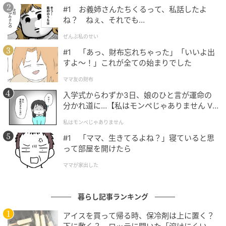
#1 お義姉さんたちくるって、私話したよ
バッテリー
ね？ ねぇ、それでも…
こんなにコンパクトだけど、バッテリー2,600mAhの
ぜんぶ私のせい
大容量。
#1 「あっ、財布忘れちゃった」「いいよ出
すよ〜！」これが全ての始まりでした
重さはわずか約97gの軽さなのに、最大12時間の連続
ママ友の財布
使用が可能です。（※風量最小時の時間です、使用風
入学式からわずか3日、娘のひと言が運命の
量により異なります）朝から夜まで、これ1台で一日中
分かれ道に…【私はモンペじゃありません Vo
涼しさをキープできます。
l.1】
私はモンペじゃありません
#1 「ママ、生きてるよね？」寝ていると思
って部屋を開けたら
ママが家出した
暮らし記事ランキング
アイスを買って帰る時、保冷剤は上に置く？