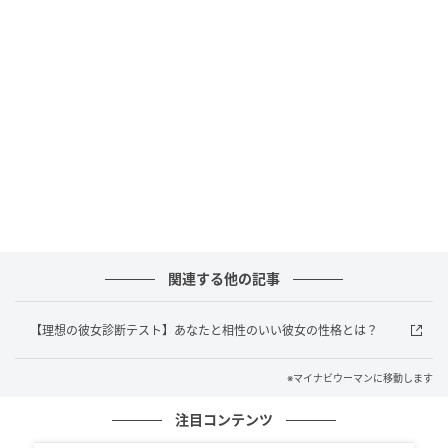
マイナビウーマン
小さなボディからは想像できないほどのパワフルな風
を届けます。コンパクトなサイズながら、5段階の風量
調節が可能。
関連する他の記事
【理想の彼女診断テスト】あなたと相性のいい彼女の性格とは？
※マイナビウーマンに移動します
注目コンテンツ