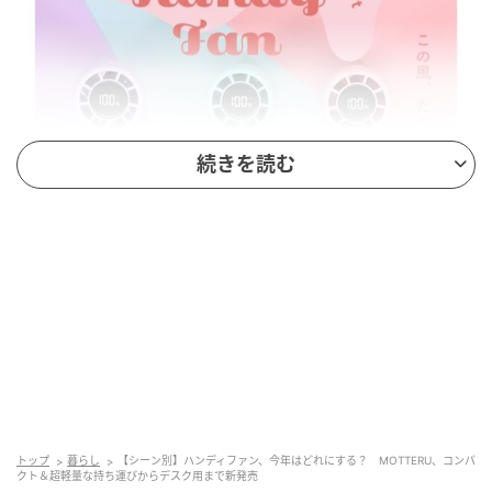
続きを読む
マイナビウーマン
カラー：ミルクストロベリー / リラックスグレープ / ミ
トップ
暮らし
【シーン別】ハンディファン、今年はどれにする？ MOTTERU、コンパ
クト＆超軽量な持ち運びからデスク用まで新発売
ント