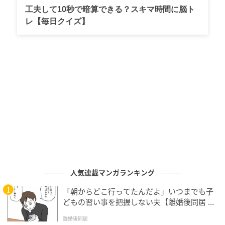
工夫して10秒で暗算できる？スキマ時間に脳ト
レ【毎日クイズ】
マイナビウーマン
寝る前の静かな空間に適した「微弱風」から、炎天下
人気連載マンガランキング
の屋外でも瞬時に涼しさを確保できる「強風」まで、
「朝からどこ行ってたんだよ」いつまでも子
指先ひとつで切り替えられます。
どもの習い事を把握しない夫【離婚後同居 Vo
l.1】
離婚後同居
◇コンパクト＆超軽量！ なのに驚きの12時間スタミナ