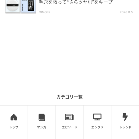
もは引っかかりがあるのに対し、ヘッドスクラブを使
毛穴を救って‟さらツヤ肌”をキープ
用したあとのお風呂上がりはしっとりサラサラ。指通
GINGER
2026.8.5
りもスムーズなんです。自然なストレートに整うの
で、翌日のスタイリングも簡単でした。
3，「ニオイが消える!?」は本当？
カテゴリ一覧
トップ
マンガ
エピソード
エンタメ
トレンド