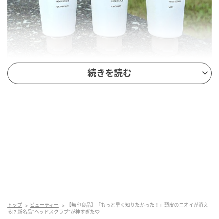
続きを読む
SWEETWEB.JP
（左から）無印良品 植物発酵液 ヘッドスクラブ グレ
ープフルーツの香り、ラベンダーの香り、ミントの香
り 200g 各￥1490
ヘッドスクラブとは、頭皮の汚れや古い角質などの老
廃物の排出を促し、頭皮環境を整えるもの。シャンプ
ーの前に使用してから、いつも通りにシャンプーで髪
を洗うだけの簡単アイテム。粒状のスクラブを頭皮に
塗布し、やさしくなでるように洗っていくうちに、ク
トップ
ビューティー
【無印良品】「もっと早く知りたかった！」頭皮のニオイが消え
リーミーな泡へと変化していきます。香りは、ジュー
る!? 新名品“ヘッドスクラブ”が神すぎた♡