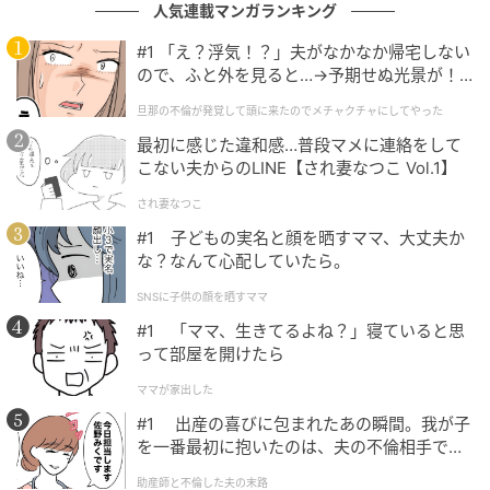
使ってみた正直な感想は、「なぜもっと早く出会わな
人気連載マンガランキング
かったのか」と思うほど大満足なものでした。どんな
#1 「え？浮気！？」夫がなかなか帰宅しない
ところが良かったのか、まとめると……
ので、ふと外を見ると…→予期せぬ光景が！
｜旦那の不倫が発覚して頭に来たのでメチャ
【POINT①】「シャンプーってこんなに泡立つの!?」
旦那の不倫が発覚して頭に来たのでメチャクチャにしてやった
クチャにしてやった
と驚き！
最初に感じた違和感…普段マメに連絡をして
こない夫からのLINE【され妻なつこ Vol.1】
今までのシャンプーの工程というと、髪の毛をくしで
され妻なつこ
とかして汚れを落とし、さらにお湯で余洗いをしっか
#1 子どもの実名と顔を晒すママ、大丈夫か
りしたあと、シャンプーを泡立てて頭皮を洗うという
な？なんて心配していたら。
流れ。だけれど、毛量が多いせいか、シャンプーの泡
SNSに子供の顔を晒すママ
立ちがあまりよくなく、2プッシュ以上しないと満足に
#1 「ママ、生きてるよね？」寝ていると思
洗えません。
って部屋を開けたら
ママが家出した
ところが、シャンプー前にヘッドスクラブを使ったと
ころ、シャンプーが1プッシュでも十分なほど泡立ち、
#1 出産の喜びに包まれたあの瞬間。我が子
を一番最初に抱いたのは、夫の不倫相手でし
すっきり感のある洗いあがりに！ 頭皮脂や、ヘアオイ
た。
ルなど、お湯での余洗いではしっかり落としきれない
助産師と不倫した夫の末路