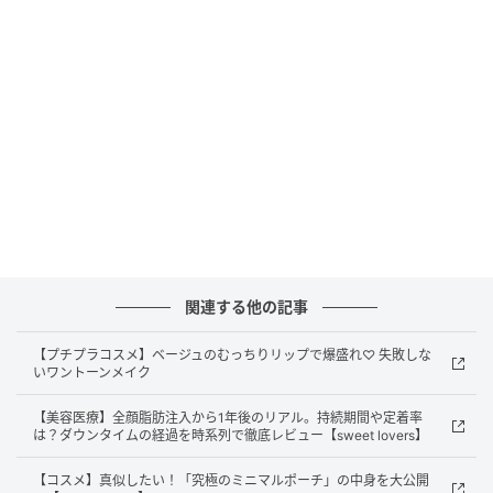
シーなグレープフルーツ、華やぐラベンダー、さわや
かなミントの3種類。爽快感のある洗いあがりがクセに
なります。
2，タイパもコスパも良すぎる！ あまりに
も“名脇役”な使用感
関連する他の記事
【プチプラコスメ】ベージュのむっちりリップで爆盛れ♡ 失敗しな
いワントーンメイク
【美容医療】全顔脂肪注入から1年後のリアル。持続期間や定着率
は？ダウンタイムの経過を時系列で徹底レビュー【sweet lovers】
【コスメ】真似したい！「究極のミニマルポーチ」の中身を大公開