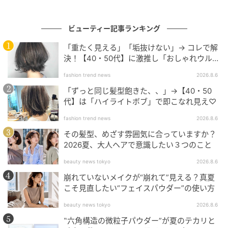
ものまで落としてくれるので、本来のシャンプーの役
割が発揮されたように感じました。
ビューティー記事ランキング
「重たく見える」「垢抜けない」→ コレで解
【POINT➁】トリートメントをすぐに洗い流しても、
決！【40・50代】に激推し「おしゃれウル
まるで10分おいたかのような浸透力
フ」
fashion trend news
2026.8.6
トリートメント後の髪ざわりにも違いを感じました。
「ずっと同じ髪型飽きた、、」→【40・50
いつもは10分ほどなじませてからでないと、あまり効
代】は「ハイライトボブ」で即こなれ見え♡
果を実感できないところ、スクラブ後の髪では、すぐ
fashion trend news
2026.8.6
に洗い流してもしっとりサラサラな指通り。時短にな
その髪型、めざす雰囲気に合っていますか？
るのに、丁寧にお手入れしたような仕上がりになりま
2026夏、大人ヘアで意識したい３つのこと
した。
beauty news tokyo
2026.8.6
崩れていないメイクが“崩れて”見える？真夏
【POINT➁】もはやヘアブラシいらず!? 乾かすときま
こそ見直したい“フェイスパウダー”の使い方
で違いを実感
beauty news tokyo
2026.8.6
ドライヤーで髪の毛を乾かすときに指を通すと、いつ
‟六角構造の微粒子パウダー”が夏のテカリと