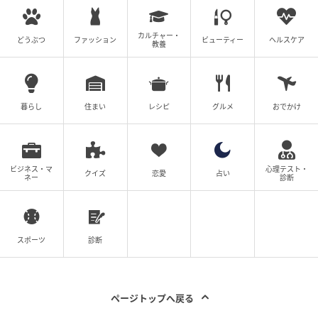
カルチャー・
どうぶつ
ファッション
ビューティー
ヘルスケア
教養
暮らし
住まい
レシピ
グルメ
おでかけ
SWEETWEB.JP
【頭皮脂を比較】上：段階表 左：ヘッドスクラブ未使
ビジネス・マ
心理テスト・
用 右：ヘッドスクラブ使用
クイズ
恋愛
占い
ネー
診断
「頭皮のニオイが消える!?」は本当のか、頭皮のニオ
イと密接な関係があると言われている、頭皮脂の量で
スポーツ
診断
検証しました（夕方16:00ごろ、生え際あたりでチェ
ック）。上の段階表と見比べると、左のヘッドスクラ
ブ未使用の方が脂の量が多く、右の使用後の方が脂の
ページトップへ戻る
量が少ないという結果になりました。つまりは、夕方