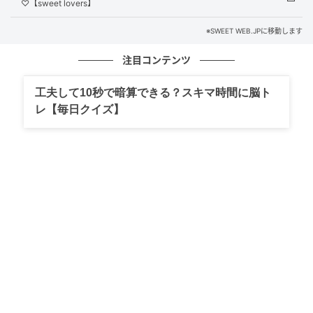
♡【sweet lovers】
※SWEET WEB.JPに移動します
注目コンテンツ
工夫して10秒で暗算できる？スキマ時間に脳ト
レ【毎日クイズ】
SWEETWEB.JP
【テクスチャーの比較】左：チューブから出した状
態、右：手のひらにのばした状態
やや大きめのスクラブ入り、乳白色のテクスチャー。
密度も高めな印象です。のばしてみると、ざらざらと
した感触で、まるでマッサージされているような心地
よさ。ミディアムヘアでも、毛量の多いわたしは、500
円玉大くらいの量にしました。