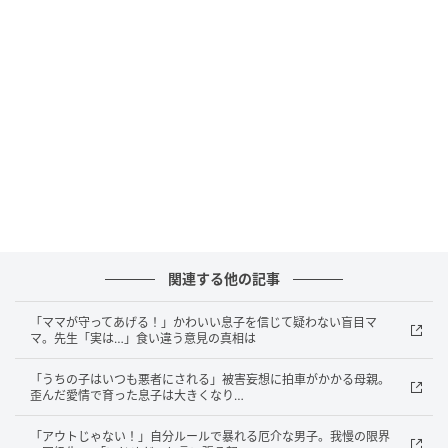
ベビーカレンダー
娘が3歳のころの話です。保育園の送迎の時間になる
と、車を出していない日でも「ついでにうちの子も送
って」と当然のように頼んでくるママ友・Aさんに、私
は困り果てていました。
はっきりと断れない性格の私も悪いのですが、チャイ
ルドシートを準備し直したり、回り道をしたりする負
担は決して小さくありません。「正直もう限界……」そ
う感じていました。
関連する他の記事
そんなある日のお迎えのこと。Aさんは「1人も2人も
「ママが守ってあげる！」かわいい息子を信じて疑わない盲目マ
変わらないでしょ？ うちにおばあちゃんがいるから子
マ。先生「実は…」食い違う意見の真相は
どもだけ送って！ 私はちょっと用があって」と言いな
「うちの子はいつも悪者にされる」被害妄想に拍車がかかる母親。
がら、チャイルドシートを自分の車から私の車に付け
歪んだ愛情で育った息子は大きくなり…
替え始めたのです。あり得ない行動に私は思わずあぜ
んとしてしまい、何も言えずにいました。
「アウトじゃない！」自分ルールで暴れる厄介な男子。我慢の限界