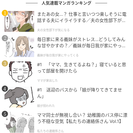
人気連載マンガランキング
あの日、声を上げてくれたBさんには、今でも感謝して
またあの女…？ 仕事と言いつつ楽しそうに電
話する夫にイライラする／夫の女性部下が気
います。同時に、自分の曖昧な態度が、結果的にAさん
になる（1）【夫婦の危機 まんが】
の図々しさを後押ししてしまっていたのかもしれな
夫の女性部下が気になる
い、とも思いました。あの一件があってから、誰かか
毎日家に来る義妹がストレス…どうしてみん
らの無理なお願いには「ごめん、今日は難しい」と素
な甘やかすの？／義妹が毎日我が家にやって
くる（1）【義父母がシンドイんです！ まん
直に伝えるようになりました。無理をしないことが大
義妹が毎日我が家にやってくる
が】
切だと痛感した出来事です。
#1 「ママ、生きてるよね？」寝ていると思
って部屋を開けたら
著者：佐藤佳絵／30代・女性・会社員。ひとり娘を育
ママが家出した
てる母。両親との同居を検討中。
#1 送迎のバスから「娘が降りてきてませ
ん」
イラスト：大福
娘が拐われた
※ベビーカレンダーが独自に実施したアンケートで集
ママ同士が無視し合い？ 幼稚園のバス停に漂
めた読者様の体験談をもとに記事化しています
う不穏な空気【私たちの連絡係さん Vol.1】
私たちの連絡係さん