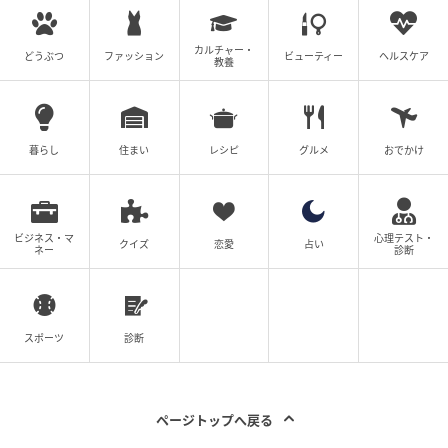
いるということもあり、話が弾みました。これから仲
良くできそうだと期待をしていた私。しかし、駅に着
カルチャー・
どうぶつ
ファッション
ビューティー
ヘルスケア
教養
くと、そのお母さんは驚きの発言をしたのです。
「ちょっとお願いがあるんですけど、一服してくるの
で、子ども見ててくれます？」
暮らし
住まい
レシピ
グルメ
おでかけ
私が呆気にとられている間に、お母さんは喫煙所に行
ってしまいました。私は、娘とそのお母さんのお子さ
ビジネス・マ
心理テスト・
クイズ
恋愛
占い
んと待ちぼうけ……。
ネー
診断
しばらくして、そのお母さんは一服して戻ってきまし
た。バスに乗ったものの、お母さんの体からはタバコ
スポーツ
診断
のにおいがプンプンしており、私は娘を連れてさりげ
なく離れた場所に座りました。
ページトップへ戻る
そしてバス停に着き、幼稚園まで歩いているときのこ