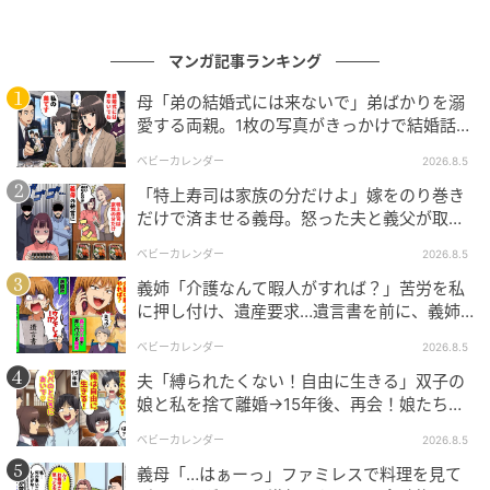
自分の都合で強引な要求をしてくるママ友に対し、ビ
シッと注意してくれたママ友。いろいろな人がいるか
らこそ難しい「ママ友」という特殊な関係。苦手な人
マンガ記事ランキング
とは距離を取り、じょうずに付き合っていきたいです
母「弟の結婚式には来ないで」弟ばかりを溺
ね。
愛する両親。1枚の写真がきっかけで結婚話が
なくなったワケ
ベビーカレンダー
2026.8.5
さて、続いてご紹介するのは、通園中に遭遇したママ
「特上寿司は家族の分だけよ」嫁をのり巻き
友のお話です。遠方からの通園という共通点があり、
だけで済ませる義母。怒った夫と義父が取っ
「これから仲良くなれるかも！」と期待したのも束の
た行動とは
ベビーカレンダー
2026.8.5
間、ママ友から放たれた衝撃のひと言とは！？
義姉「介護なんて暇人がすれば？」苦労を私
に押し付け、遺産要求…遺言書を前に、義姉
「ちょっといいですか？」通園中、園ママか
が顔面蒼白のワケ
ベビーカレンダー
2026.8.5
ら突然のお願いごと→ひと言残し姿を消し、向
夫「縛られたくない！自由に生きる」双子の
かった先は！？
娘と私を捨て離婚→15年後、再会！娘たち
「あんた誰？」論破された元夫は
ベビーカレンダー
2026.8.5
義母「…はぁーっ」ファミレスで料理を見て