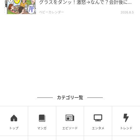
グラスをダンッ！激怒→なんで？会計後に知
った暗黙のルール
ベビーカレンダー
2026.8.5
ベビーカレンダー
娘が、通園に1時間以上かかる幼稚園に通っていたとき
のこと。家の最寄り駅から電車とバスを乗り継ぎ、バ
カテゴリ一覧
ス停から歩いてやっとの距離に幼稚園はありました。
そしてあるとき、私たちと同じ市から来ている親子の
存在に気づいたのです。
トップ
マンガ
エピソード
エンタメ
トレンド
その親子とは、ある朝、偶然電車で一緒になりまし
た。お互いに同じ市内在住で遠方から幼稚園に通って