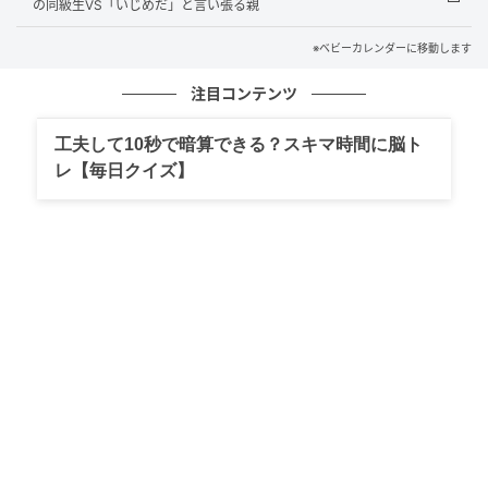
の同級生VS「いじめだ」と言い張る親
するとそのとき、近くでその様子を見ていたママ友・B
※ベビーカレンダーに移動します
さんが、間に割って入ってくれたのです。
注目コンテンツ
「Aさん、それ非常識すぎない？ ガソリン代も事故の
工夫して10秒で暗算できる？スキマ時間に脳ト
責任も全部、◯◯さん（私）に押しつけてる自覚あ
レ【毎日クイズ】
る？ 自分の都合で人をタクシー代わりにするのは、友
だちとして失礼すぎるよ」
迷いのない口調でした。Aさんは顔を真っ赤にして絶句
し、周囲の視線に耐えかねたのか、チャイルドシート
を自分の車に戻し、逃げるようにその場から立ち去っ
ていきました。
それからというもの、園で顔を合わせても、Aさんから
無理な要求をされることは一切なくなりました。ひと
りでずっと悩んでいた私にとって、Bさんが言ってくれ
た言葉は、本当にありがたいものでした。