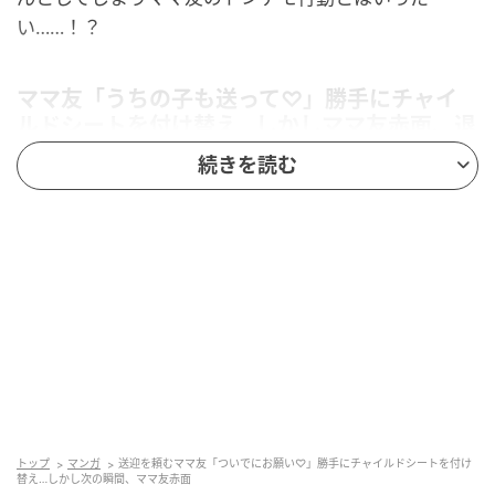
い……！？
ママ友「うちの子も送って♡」勝手にチャイ
ルドシートを付け替え…しかしママ友赤面、退
散する事態に！
続きを読む
トップ
マンガ
送迎を頼むママ友「ついでにお願い♡」勝手にチャイルドシートを付け
替え…しかし次の瞬間、ママ友赤面