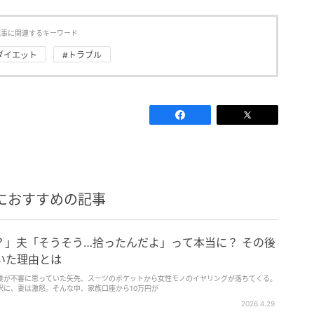
記事に関連するキーワード
ダイエット
#トラブル
におすすめの記事
？」夫「そうそう…拾ったんだよ」って本当に？ その後
いた理由とは
妻が不審に思っていた矢先、スーツのポケットから女性モノのイヤリングが落ちてくる。
訳に、妻は激怒。そんな中、家族口座から10万円が
2026.4.29