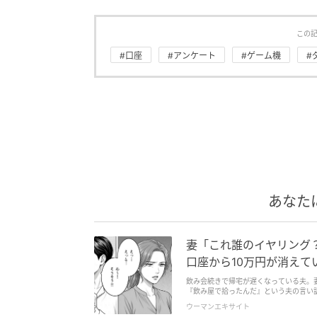
この
#口座
#アンケート
#ゲーム機
#
あなた
妻「これ誰のイヤリング
口座から10万円が消えて
飲み会続きで帰宅が遅くなっている夫。
『飲み屋で拾ったんだ』という夫の言い
ウーマンエキサイト