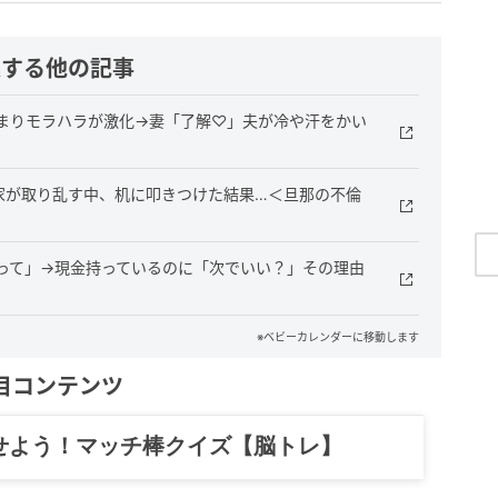
連する他の記事
まりモラハラが激化→妻「了解♡」夫が冷や汗をかい
家が取り乱す中、机に叩きつけた結果…＜旦那の不倫
って」→現金持っているのに「次でいい？」その理由
※ベビーカレンダーに移動します
目コンテンツ
記……全部、読めます。