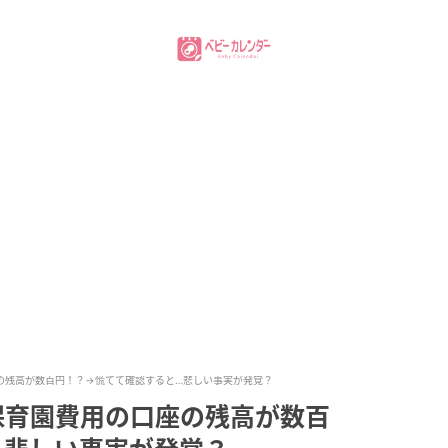
の残高が数百円！？→慌てて確認すると…悲しい事実が発覚？
保育園費用の口座の残高が数百