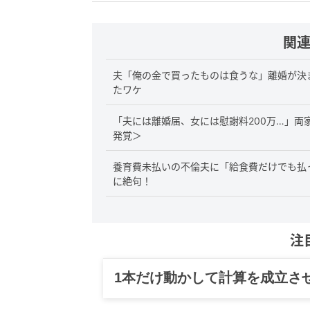
関
夫「俺の金で買ったものは食うな」離婚が決
たワケ
「夫には離婚届、女には慰謝料200万…」両
発覚＞
養育費未払いの不倫夫に「給食費だけでも払
に絶句！
注
グルメ、ギャグ、子育て、旅行