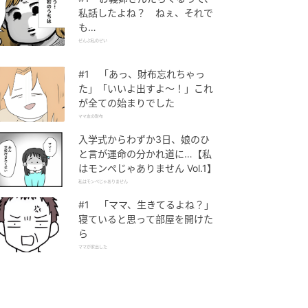
私話したよね？ ねぇ、それで
も…
ぜんぶ私のせい
#1 「あっ、財布忘れちゃっ
た」「いいよ出すよ〜！」これ
が全ての始まりでした
ママ友の財布
入学式からわずか3日、娘のひ
と言が運命の分かれ道に…【私
はモンペじゃありません Vol.1】
私はモンペじゃありません
#1 「ママ、生きてるよね？」
寝ていると思って部屋を開けた
ら
ママが家出した