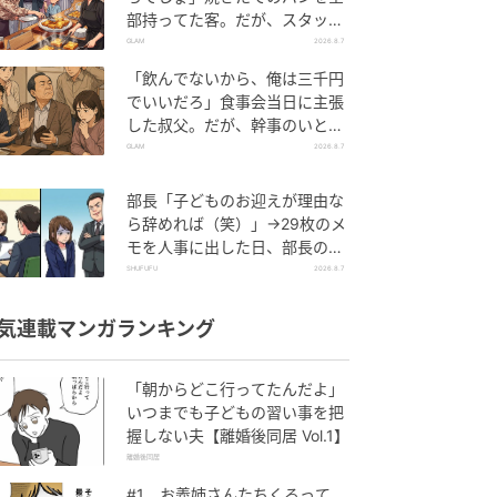
部持ってた客。だが、スタッフ
の一言で状況が一変
GLAM
2026.8.7
「飲んでないから、俺は三千円
でいいだろ」食事会当日に主張
した叔父。だが、幹事のいとこ
が告げた一言とは
GLAM
2026.8.7
部長「子どものお迎えが理由な
ら辞めれば（笑）」→29枚のメ
モを人事に出した日、部長の顔
が青ざめたワケ
SHUFUFU
2026.8.7
気連載マンガランキング
「朝からどこ行ってたんだよ」
いつまでも子どもの習い事を把
握しない夫【離婚後同居 Vol.1】
離婚後同居
#1 お義姉さんたちくるって、