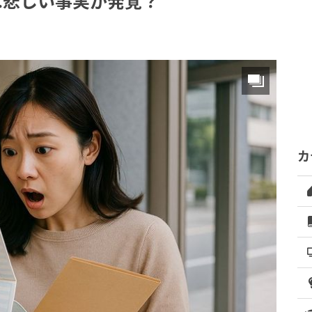
…悲しい事実が発覚？
カ