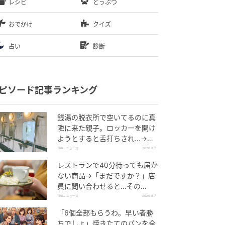
レシピ
どうぶつ
おでかけ
クイズ
占い
診断
ピソード記事ランキング
銭湯の脱衣所で空いてるのに真
隣に来た親子。ロッカーを開け
ようとすると舌打ちされ…→直
後、娘の放った“純粋な一言”に
TRILL ニュース
2026.8.7
「心の中で拍手」
レストランで40分待っても届か
ない商品→「まだですか？」店
員に問い合わせると…その
後、“理不尽な対応”に「二度と
TRILL ニュース
2026.8.7
行っていません」
「6個全部もらうわ。早い者勝
ちでしょ」焼きたてのパンを全