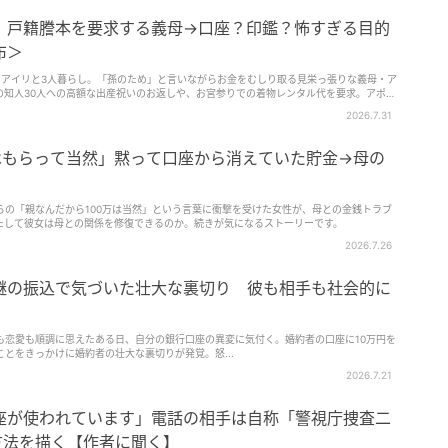
」戸籍謄本を要求する義母→口座？印鑑？怖すぎる目的
布＞
・アイリと3人暮らし。「孫のため」と言いながらお金をむしり取る見栄っ張りな義母・ア
の知人30人への高額な出産祝いのお返しや、お宮参りでの着物レンタル代を要求。アポな
ーも無断購入。義母への支払いは総額100万超え……。 さらに、夫の家族カー
2026.7.31
は高級子ども服まで購入。アイリの学資保険も、義母が夫を操り、受取人を義母として契
のお食い初めを勝手に予約。老舗料亭へ親戚10人を招待し、約28万の会計をサキたち
はもらって当然」黙って口座から消えていた貯金→母の
と証拠で戦う決意を固めます。そんな矢先、義妹・アヤカから義母への月10万円の援助を
知らされたサキ。
らの「親なんだから100万は当然」という言葉に衝撃を受けた女性が、母との金銭トラブ
たして彼女は母との関係を修復できるのか。続きが気になるストーリーです。
2026.7.26
謎の振込で気づいた壮大な裏切り 彼も相手も社会的に
も恋愛も順調に思えたある日、自分の銀行口座の異変に気付く。婚約者の口座に10万円を
とをきっかけに婚約者の壮大な裏切りが発覚。怒...
2026.7.21
座が使われています」電話の相手は自称「警視庁捜査二
方法を描く【作者に聞く】