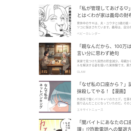
「私が管理してあげる♡
とは＜わが家は義母の財
育休中のサキは、夫・ユウタと0歳の娘
ツコに悩まされています。義母は、自分
し訪問のたびにタクシー代をせびり、高級ベビーカ
ベビーカレンダー
ドでデパート積立に月3万、義妹の娘に
約させていました。そして今度は、アイリ
に支払わせます。 夫に何度相談しても取り合ってもらえず、サキは、ママ友・マユミに相談。マユミから「経済的DVや横領にも
「親なんだから、100万
なり得るんじゃない？」と言われ、数字
求められ、敵は義母だけではないと思い
言い分に思わず絶句
実家で見つけた突然の貯金減少。母親か
ルを解決する姿を描いた実体験です。果
GLAM
「なぜ私の口座から？」
抹殺してやる！【漫画】
外資系で働くバリキャリのカエデ。仕事
振り込んだことになっていたのだ。そのこ
エキサイトニュース
「闇バイトにあなたの口
課」!?詐欺電話への撃退