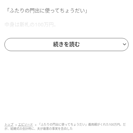
「ふたりの門出に使ってちょうだい」
中身は新札の100万円。
あまりの大金にその場で手が震えた。式当日の支払い
続きを読む
がちょうど100万近くになる見込みだったので、これ
で足りるとほっとしたのを覚えている。
義両親はずっと共働きで、決して裕福な家ではない。
ふたりが少しずつ積み立ててくれた金額だと思うと、
封筒の重みが何倍にも感じられた。
当日まで使い込まないよう、寝室のクローゼット奥に
封筒のまま隠した。
トップ
エピソード
「ふたりの門出に使ってちょうだい」義両親がくれた100万円。だ
夫にも「ここに置いておくね、絶対に動かさないで」
が、結婚式の会計時に、夫が最悪の事実を告白した