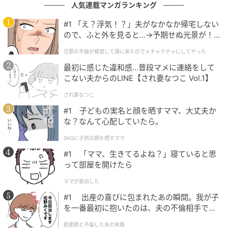
人気連載マンガランキング
けたのもその日だったという。
#1 「え？浮気！？」夫がなかなか帰宅しない
ので、ふと外を見ると…→予期せぬ光景が！
寝室で確信した正体
｜旦那の不倫が発覚して頭に来たのでメチャ
旦那の不倫が発覚して頭に来たのでメチャクチャにしてやった
クチャにしてやった
最初に感じた違和感…普段マメに連絡をして
不足分は私の貯金で穴埋めし、その夜のうちに支払い
こない夫からのLINE【され妻なつこ Vol.1】
だけは済ませた。
され妻なつこ
新婚旅行から戻った翌日、クローゼットを開けた瞬
#1 子どもの実名と顔を晒すママ、大丈夫か
な？なんて心配していたら。
間、背筋がすっと冷えた。封筒の口は丁寧に元通り閉
じられていた。私に気づかれないよう、何度も抜き差
SNSに子供の顔を晒すママ
ししていた跡だった。
#1 「ママ、生きてるよね？」寝ていると思
って部屋を開けたら
封の折り目には乾いた爪痕が走り、息を呑むほど執拗
ママが家出した
な手つきが透けていた。
#1 出産の喜びに包まれたあの瞬間。我が子
を一番最初に抱いたのは、夫の不倫相手でし
笑顔で式に立っていた数時間前の夫が、まったく別の
た。
人間に見えた。お金の管理はその日のうちに私が全部
助産師と不倫した夫の末路