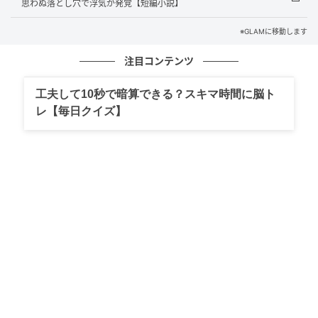
思わぬ落とし穴で浮気が発覚【短編小説】
義両親からの100万から、こっそり30万円を抜いて打
※GLAMに移動します
ちに行っていたという。
注目コンテンツ
「勝てば戻せると思った」と繰り返す姿に、頭の中が
工夫して10秒で暗算できる？スキマ時間に脳ト
真っ白になった。
レ【毎日クイズ】
あの新札を渡してくれた義両親の顔が、ぐるぐると浮
かんだ。
スタッフが戻ってくるまでの数分間、足元が抜け落ち
たような感覚だけがあった。
直前まで親族の前で穏やかに笑い、義両親に深々と頭
を下げていた夫が、まったく別の人格に乗っ取られた
ように見えた。
聞けば打ちに行ったのは式の前々日。封筒を初めて開