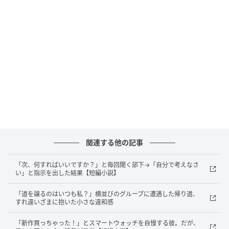
と場所をはっきり伝えてから、式の準備に明け暮れ
た。夫はその場で「俺が触るわけないだろ」と笑い、
私の頭をぽんと撫でた。
披露宴後の打ち合わせ室で
挙式と披露宴が無事に終わり、式場の小部屋で会計の
打ち合わせをすることになった。
請求書を広げ、私がバッグから封筒を取り出そうとし
た瞬間、夫がやけに低い声でこちらを向いた。
関連する他の記事
「話さないといけないことがある」
「次、何すればいいですか？」と毎回聞く部下→「自分で考えなさ
い」と指示を出した結果【短編小説】
顔色が紙のように白い。何を言われるのかと身構えた
「道を譲るのはいつも私？」横並びのグループに遭遇した帰り道、
私に、夫はうつむきながら声を絞った。
すれ違いざまに抱いた小さな違和感
「新作買っちゃった！」とスマートウォッチを自慢する彼。だが、
「実は…パチンコで30万溶かした」